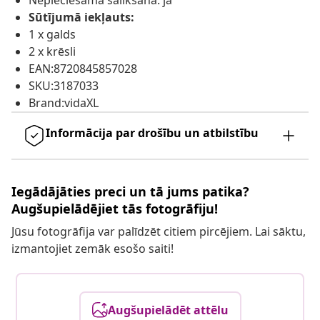
Nepieciešama salikšana: jā
Sūtījumā iekļauts:
1 x galds
2 x krēsli
EAN:8720845857028
SKU:3187033
Brand:vidaXL
Informācija par drošību un atbilstību
Iegādājāties preci un tā jums patika?
Augšupielādējiet tās fotogrāfiju!
Jūsu fotogrāfija var palīdzēt citiem pircējiem. Lai sāktu,
izmantojiet zemāk esošo saiti!
Augšupielādēt attēlu