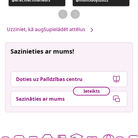
Ierakstu
el.et.mel.interieurs
Ierakstu
mum3boys2022
publicējis
publicējis
Uzziniet, kā augšupielādēt attēlus
Sazinieties ar mums!
Doties uz Palīdzības centru
Ieteikts
Sazināties ar mums