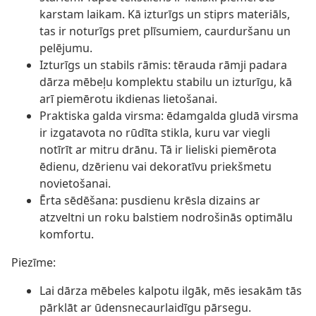
karstam laikam. Kā izturīgs un stiprs materiāls,
tas ir noturīgs pret plīsumiem, caurduršanu un
pelējumu.
Izturīgs un stabils rāmis: tērauda rāmji padara
dārza mēbeļu komplektu stabilu un izturīgu, kā
arī piemērotu ikdienas lietošanai.
Praktiska galda virsma: ēdamgalda gludā virsma
ir izgatavota no rūdīta stikla, kuru var viegli
notīrīt ar mitru drānu. Tā ir lieliski piemērota
ēdienu, dzērienu vai dekoratīvu priekšmetu
novietošanai.
Ērta sēdēšana: pusdienu krēsla dizains ar
atzveltni un roku balstiem nodrošinās optimālu
komfortu.
Piezīme:
Lai dārza mēbeles kalpotu ilgāk, mēs iesakām tās
pārklāt ar ūdensnecaurlaidīgu pārsegu.