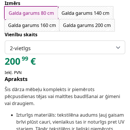
Izmērs
Galda garums 80 cm
Galda garums 140 cm
Galda garums 160 cm
Galda garums 200 cm
Vienību skaits
2-vietīgs
99
200
€
Iekļ. PVN
Apraksts
Šis dārza mēbeļu komplekts ir piemērots
pēcpusdienas tējas vai maltītes baudīšanai ar ģimeni
vai draugiem.
Izturīgs materiāls: tekstilēna audums ļauj gaisam
brīvi plūst cauri, vienlaikus tas ir noturīgs pret UV
stariem. Tāpēc tekstilēns ir lieliski piemērots