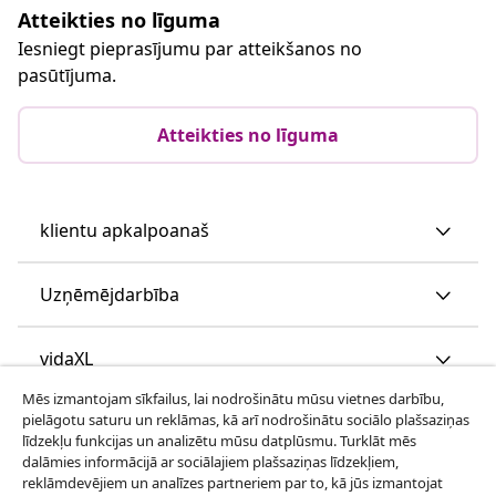
Atteikties no līguma
Iesniegt pieprasījumu par atteikšanos no
pasūtījuma.
Atteikties no līguma
klientu apkalpoanaš
Uzņēmējdarbība
vidaXL
Mēs izmantojam sīkfailus, lai nodrošinātu mūsu vietnes darbību,
pielāgotu saturu un reklāmas, kā arī nodrošinātu sociālo plašsaziņas
Apskatiet vairāk
līdzekļu funkcijas un analizētu mūsu datplūsmu. Turklāt mēs
dalāmies informācijā ar sociālajiem plašsaziņas līdzekļiem,
reklāmdevējiem un analīzes partneriem par to, kā jūs izmantojat