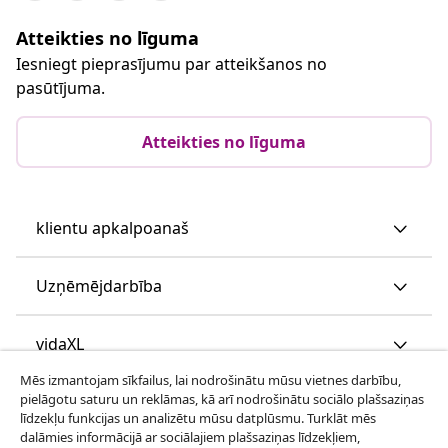
Atteikties no līguma
Iesniegt pieprasījumu par atteikšanos no
pasūtījuma.
Atteikties no līguma
klientu apkalpoanaš
Uzņēmējdarbība
vidaXL
Mēs izmantojam sīkfailus, lai nodrošinātu mūsu vietnes darbību,
pielāgotu saturu un reklāmas, kā arī nodrošinātu sociālo plašsaziņas
Apskatiet vairāk
līdzekļu funkcijas un analizētu mūsu datplūsmu. Turklāt mēs
dalāmies informācijā ar sociālajiem plašsaziņas līdzekļiem,