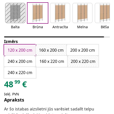
Balta
Brūna
Antracīta
Melna
Bēša
Izmērs
120 x 200 cm
160 x 200 cm
200 x 200 cm
240 x 200 cm
160 x 220 cm
200 x 220 cm
240 x 220 cm
99
48
€
Iekļ. PVN
Apraksts
Ar šo istabas aizslietni jūs varēsiet sadalīt telpu