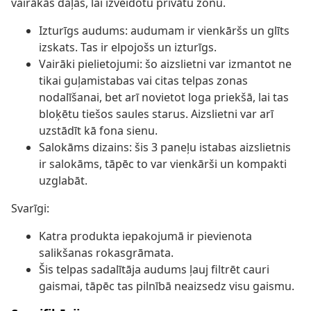
vairākās daļās, lai izveidotu privātu zonu.
Izturīgs audums: audumam ir vienkāršs un glīts
izskats. Tas ir elpojošs un izturīgs.
Vairāki pielietojumi: šo aizslietni var izmantot ne
tikai guļamistabas vai citas telpas zonas
nodalīšanai, bet arī novietot loga priekšā, lai tas
bloķētu tiešos saules starus. Aizslietni var arī
uzstādīt kā fona sienu.
Salokāms dizains: šis 3 paneļu istabas aizslietnis
ir salokāms, tāpēc to var vienkārši un kompakti
uzglabāt.
Svarīgi:
Katra produkta iepakojumā ir pievienota
salikšanas rokasgrāmata.
Šis telpas sadalītāja audums ļauj filtrēt cauri
gaismai, tāpēc tas pilnībā neaizsedz visu gaismu.