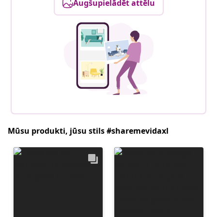
Augšupielādēt attēlu
Mūsu produkti, jūsu stils #sharemevidaxl