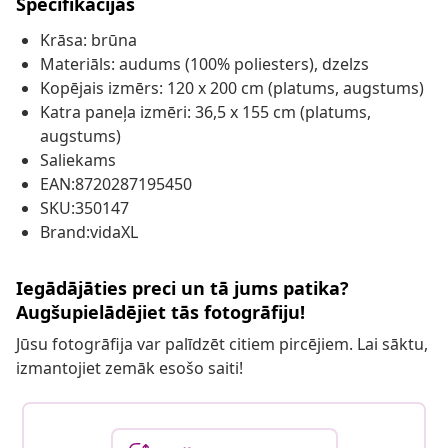
Specifikācijas
Krāsa: brūna
Materiāls: audums (100% poliesters), dzelzs
Kopējais izmērs: 120 x 200 cm (platums, augstums)
Katra paneļa izmēri: 36,5 x 155 cm (platums,
augstums)
Saliekams
EAN:8720287195450
SKU:350147
Brand:vidaXL
Iegādājāties preci un tā jums patika?
Augšupielādējiet tās fotogrāfiju!
Jūsu fotogrāfija var palīdzēt citiem pircējiem. Lai sāktu,
izmantojiet zemāk esošo saiti!