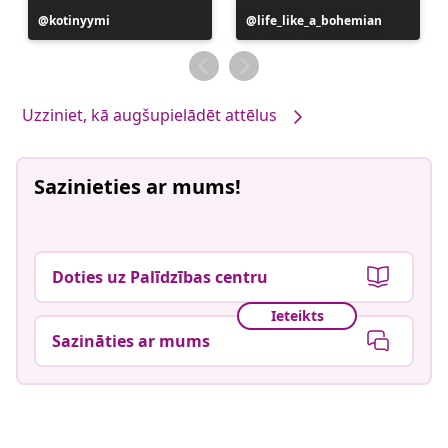
Ierakstu
kotinyymi
Ierakstu
life_like_a_bohemian
publicējis
publicējis
Uzziniet, kā augšupielādēt attēlus
Sazinieties ar mums!
Doties uz Palīdzības centru
Ieteikts
Sazināties ar mums