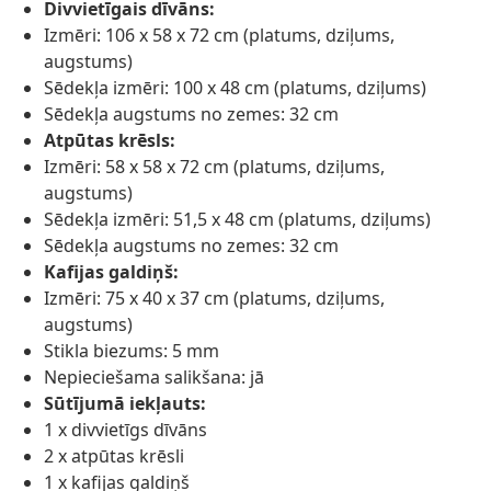
Divvietīgais dīvāns:
Izmēri: 106 x 58 x 72 cm (platums, dziļums,
augstums)
Sēdekļa izmēri: 100 x 48 cm (platums, dziļums)
Sēdekļa augstums no zemes: 32 cm
Atpūtas krēsls:
Izmēri: 58 x 58 x 72 cm (platums, dziļums,
augstums)
Sēdekļa izmēri: 51,5 x 48 cm (platums, dziļums)
Sēdekļa augstums no zemes: 32 cm
Kafijas galdiņš:
Izmēri: 75 x 40 x 37 cm (platums, dziļums,
augstums)
Stikla biezums: 5 mm
Nepieciešama salikšana: jā
Sūtījumā iekļauts:
1 x divvietīgs dīvāns
2 x atpūtas krēsli
1 x kafijas galdiņš