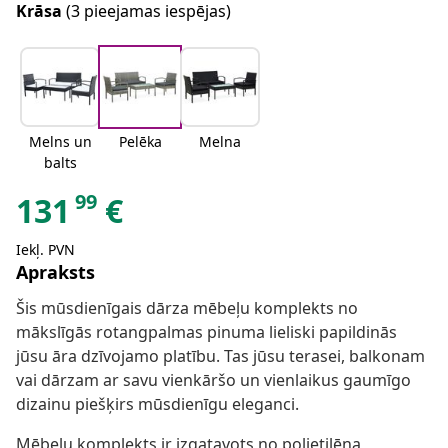
Krāsa
(3 pieejamas iespējas)
Melns un
Pelēka
Melna
balts
99
131
€
Iekļ. PVN
Apraksts
Šis mūsdienīgais dārza mēbeļu komplekts no
mākslīgās rotangpalmas pinuma lieliski papildinās
jūsu āra dzīvojamo platību. Tas jūsu terasei, balkonam
vai dārzam ar savu vienkāršo un vienlaikus gaumīgo
dizainu piešķirs mūsdienīgu eleganci.
Mēbeļu komplekts ir izgatavots no polietilēna