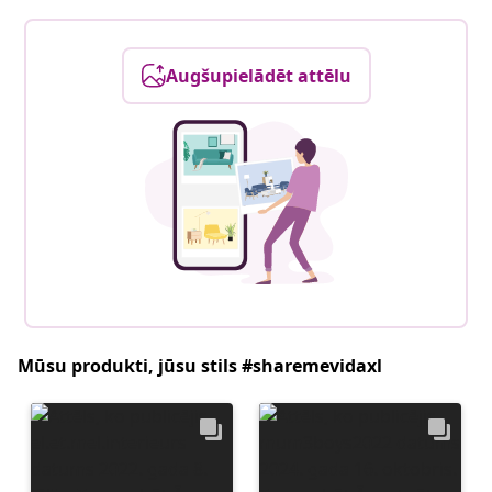
Augšupielādēt attēlu
Mūsu produkti, jūsu stils #sharemevidaxl