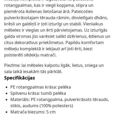
rotangpalmas, kas ir viegli kopjama, stipra un
piemērota ikdienas lietošanai ārā. Pateicoties
pulverkrāsotajam tērauda rāmim, divvietīgais dīvāns,
krēsli un galdiņš ir ļoti izturīgi un stabili. Vienlaikus
mēbeles ir vieglas un ērti pārvietojamas. Uz izturīgās
galda virsmas jūs varēsiet salikt dzērienus, ēdienus un
citus dekoratīvus priekšmetus. Papildu komfortam
mēbeļu komplektā ir iekļauti arī ļoti ērti, biezi
polsterēti sēdekļu matrači.
Piezīme: lai mēbeles kalpotu ilgāk, lietus, sniega un
sala laikā iesakām tās pārklāt.
Specifikācijas
PE rotangpalmas krāsa: pelēka
Spilvenu krāsa: tumši pelēka
Materiāls: PE rotangpalma, pulverkrāsots tērauds,
stikls, audums (100% poliesters)
Matrača biezums: 5 cm