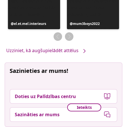
Ierakstu
el.et.mel.interieurs
Ierakstu
mum3boys2022
publicējis
publicējis
Uzziniet, kā augšupielādēt attēlus
Sazinieties ar mums!
Doties uz Palīdzības centru
Ieteikts
Sazināties ar mums