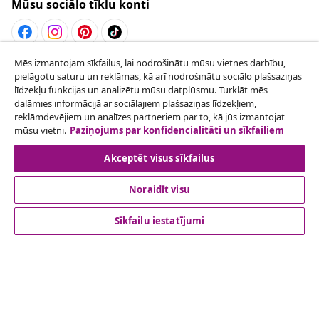
Mūsu sociālo tīklu konti
Mēs izmantojam sīkfailus, lai nodrošinātu mūsu vietnes darbību,
Atteikties no līguma
pielāgotu saturu un reklāmas, kā arī nodrošinātu sociālo plašsaziņas
Iesniegt pieprasījumu par atteikšanos no
līdzekļu funkcijas un analizētu mūsu datplūsmu. Turklāt mēs
dalāmies informācijā ar sociālajiem plašsaziņas līdzekļiem,
pasūtījuma.
reklāmdevējiem un analīzes partneriem par to, kā jūs izmantojat
mūsu vietni.
Paziņojums par konfidencialitāti un sīkfailiem
Atteikties no līguma
Akceptēt visus sīkfailus
Noraidīt visu
klientu apkalpoanaš
Sīkfailu iestatījumi
Uzņēmējdarbība
vidaXL