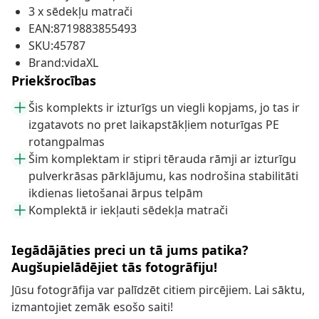
3 x sēdekļu matrači
EAN:8719883855493
SKU:45787
Brand:vidaXL
Priekšrocības
Šis komplekts ir izturīgs un viegli kopjams, jo tas ir
izgatavots no pret laikapstākļiem noturīgas PE
rotangpalmas
Šim komplektam ir stipri tērauda rāmji ar izturīgu
pulverkrāsas pārklājumu, kas nodrošina stabilitāti
ikdienas lietošanai ārpus telpām
Komplektā ir iekļauti sēdekļa matrači
Iegādājāties preci un tā jums patika?
Augšupielādējiet tās fotogrāfiju!
Jūsu fotogrāfija var palīdzēt citiem pircējiem. Lai sāktu,
izmantojiet zemāk esošo saiti!