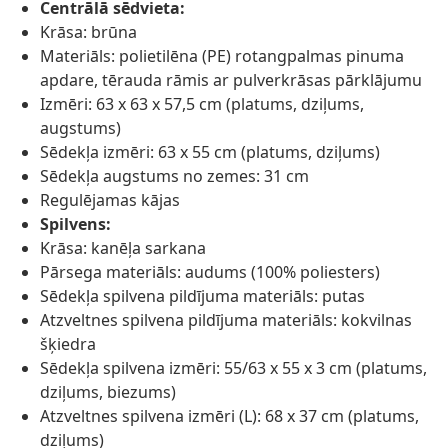
Centrālā sēdvieta:
Krāsa: brūna
Materiāls: polietilēna (PE) rotangpalmas pinuma
apdare, tērauda rāmis ar pulverkrāsas pārklājumu
Izmēri: 63 x 63 x 57,5 cm (platums, dziļums,
augstums)
Sēdekļa izmēri: 63 x 55 cm (platums, dziļums)
Sēdekļa augstums no zemes: 31 cm
Regulējamas kājas
Spilvens:
Krāsa: kanēļa sarkana
Pārsega materiāls: audums (100% poliesters)
Sēdekļa spilvena pildījuma materiāls: putas
Atzveltnes spilvena pildījuma materiāls: kokvilnas
šķiedra
Sēdekļa spilvena izmēri: 55/63 x 55 x 3 cm (platums,
dziļums, biezums)
Atzveltnes spilvena izmēri (L): 68 x 37 cm (platums,
dziļums)