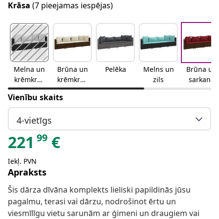
Krāsa
(7 pieejamas iespējas)
Melna un
Brūna un
Pelēka
Melns un
Brūna un
krēmkrās
krēmkrās
zils
sarkana
as
as
Vienību skaits
4-vietīgs
99
221
€
Iekļ. PVN
Apraksts
Šis dārza dīvāna komplekts lieliski papildinās jūsu
pagalmu, terasi vai dārzu, nodrošinot ērtu un
viesmīlīgu vietu sarunām ar ģimeni un draugiem vai