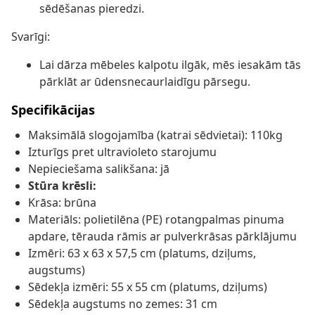
sēdēšanas pieredzi.
Svarīgi:
Lai dārza mēbeles kalpotu ilgāk, mēs iesakām tās
pārklāt ar ūdensnecaurlaidīgu pārsegu.
Specifikācijas
Maksimālā slogojamība (katrai sēdvietai): 110kg
Izturīgs pret ultravioleto starojumu
Nepieciešama salikšana: jā
Stūra krēsli:
Krāsa: brūna
Materiāls: polietilēna (PE) rotangpalmas pinuma
apdare, tērauda rāmis ar pulverkrāsas pārklājumu
Izmēri: 63 x 63 x 57,5 cm (platums, dziļums,
augstums)
Sēdekļa izmēri: 55 x 55 cm (platums, dziļums)
Sēdekļa augstums no zemes: 31 cm