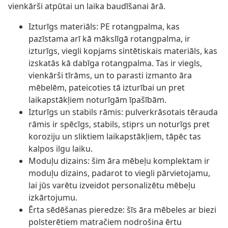
vienkārši atpūtai un laika baudīšanai ārā.
Izturīgs materiāls: PE rotangpalma, kas
pazīstama arī kā mākslīgā rotangpalma, ir
izturīgs, viegli kopjams sintētiskais materiāls, kas
izskatās kā dabīga rotangpalma. Tas ir viegls,
vienkārši tīrāms, un to parasti izmanto āra
mēbelēm, pateicoties tā izturībai un pret
laikapstākļiem noturīgām īpašībām.
Izturīgs un stabils rāmis: pulverkrāsotais tērauda
rāmis ir spēcīgs, stabils, stiprs un noturīgs pret
koroziju un sliktiem laikapstākļiem, tāpēc tas
kalpos ilgu laiku.
Moduļu dizains: šim āra mēbeļu komplektam ir
moduļu dizains, padarot to viegli pārvietojamu,
lai jūs varētu izveidot personalizētu mēbeļu
izkārtojumu.
Ērta sēdēšanas pieredze: šīs āra mēbeles ar biezi
polsterētiem matračiem nodrošina ērtu