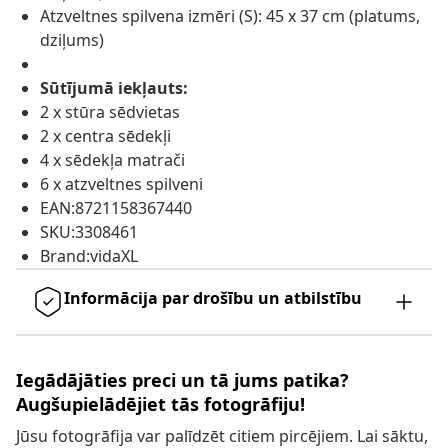
Atzveltnes spilvena izmēri (S): 45 x 37 cm (platums,
dziļums)
Sūtījumā iekļauts:
2 x stūra sēdvietas
2 x centra sēdekļi
4 x sēdekļa matrači
6 x atzveltnes spilveni
EAN:8721158367440
SKU:3308461
Brand:vidaXL
Informācija par drošību un atbilstību
Iegādājāties preci un tā jums patika?
Augšupielādējiet tās fotogrāfiju!
Jūsu fotogrāfija var palīdzēt citiem pircējiem. Lai sāktu,