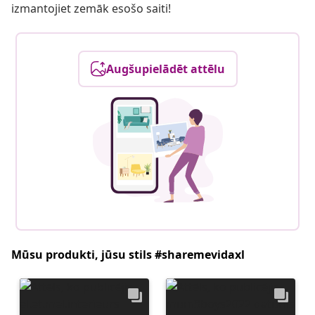
izmantojiet zemāk esošo saiti!
Augšupielādēt attēlu
Mūsu produkti, jūsu stils #sharemevidaxl