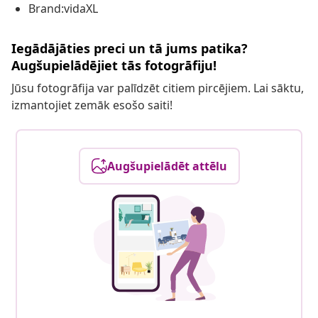
Brand:vidaXL
Iegādājāties preci un tā jums patika?
Augšupielādējiet tās fotogrāfiju!
Jūsu fotogrāfija var palīdzēt citiem pircējiem. Lai sāktu,
izmantojiet zemāk esošo saiti!
Augšupielādēt attēlu