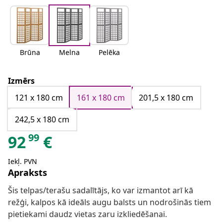
Brūna
Melna
Pelēka
Izmērs
121 x 180 cm
161 x 180 cm
201,5 x 180 cm
242,5 x 180 cm
99
92
€
Iekļ. PVN
Apraksts
Šis telpas/terašu sadalītājs, ko var izmantot arī kā
režģi, kalpos kā ideāls augu balsts un nodrošinās tiem
pietiekami daudz vietas zaru izkliedēšanai.