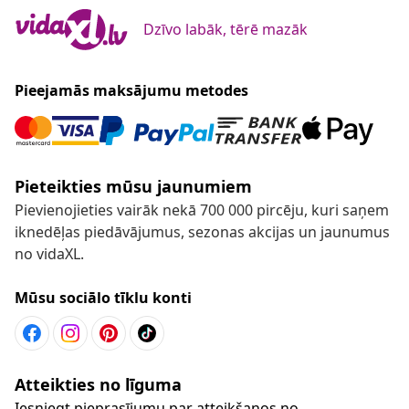
Dzīvo labāk, tērē mazāk
Pieejamās maksājumu metodes
Pieteikties mūsu jaunumiem
Pievienojieties vairāk nekā 700 000 pircēju, kuri saņem
iknedēļas piedāvājumus, sezonas akcijas un jaunumus
no vidaXL.
Mūsu sociālo tīklu konti
Atteikties no līguma
Iesniegt pieprasījumu par atteikšanos no