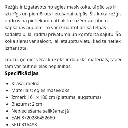
Režģis ir izgatavots no egles masīvkoka, tāpēc tas ir
izturīgs un piemērots lietošanai telpās. Šis koka režģis
nodrošina pietiekamu atbalstu rozēm vai citiem
kāpšanas augiem. To var izmantot arī kā telpas
sadalītāju, lai radītu privātuma un komforta sajūtu. Šo
koka sienu var salocīt, lai ietaupītu vietu, kad tā netiek
izmantota.
Lūdzu, ņemiet vērā, ka koks ir dabisks materiāls, tāpēc
tam var būt nelielas nepilnības.
Specifikācijas
Krāsa: melna
Materiāls: egles masīvkoks
Izmēri: 161 x 180 cm (platums, augstums)
Biezums: 2 cm
Nepieciešama salikšana: jā
EAN:8720286452660
SKU:316483