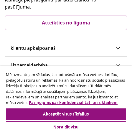
pasūtījuma.
Atteikties no līguma
klientu apkalpoanaš
Uzņēmējdarbība
Mēs izmantojam sīkfailus, lai nodrošinātu mūsu vietnes darbību,
pielāgotu saturu un reklāmas, kā arī nodrošinātu sociālo plašsaziņas
vidaXL
līdzekļu funkcijas un analizētu mūsu datplūsmu. Turklāt mēs
dalāmies informācijā ar sociālajiem plašsaziņas līdzekļiem,
reklāmdevējiem un analīzes partneriem par to, kā jūs izmantojat
Apskatiet vairāk
mūsu vietni.
Paziņojums par konfidencialitāti un sīkfailiem
Akceptēt visus sīkfailus
Noraidīt visu