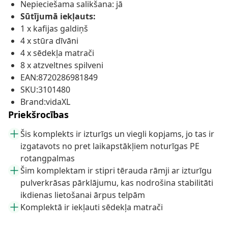
Nepieciešama salikšana: jā
Sūtījumā iekļauts:
1 x kafijas galdiņš
4 x stūra dīvāni
4 x sēdekļa matrači
8 x atzveltnes spilveni
EAN:8720286981849
SKU:3101480
Brand:vidaXL
Priekšrocības
Šis komplekts ir izturīgs un viegli kopjams, jo tas ir
izgatavots no pret laikapstākļiem noturīgas PE
rotangpalmas
Šim komplektam ir stipri tērauda rāmji ar izturīgu
pulverkrāsas pārklājumu, kas nodrošina stabilitāti
ikdienas lietošanai ārpus telpām
Komplektā ir iekļauti sēdekļa matrači