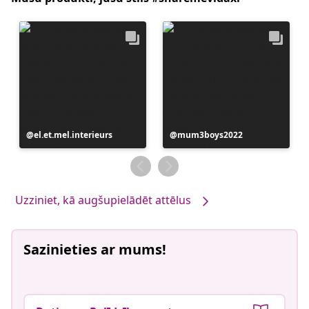
Ierakstu
el.et.mel.interieurs
Ierakstu
mum3boys2022
publicējis
publicējis
Uzziniet, kā augšupielādēt attēlus
Sazinieties ar mums!