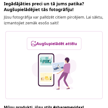
Iegādājāties preci un tā jums patika?
Augšupielādējiet tās fotogrāfiju!
Jūsu fotogrāfija var palīdzēt citiem pircējiem. Lai sāktu,
izmantojiet zemāk esošo saiti!
Augšupielādēt attēlu
Mūsu produkti, jūsu stils #sharemevidaxl