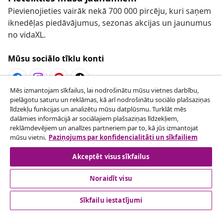
Pievienojieties vairāk nekā 700 000 pircēju, kuri saņem
iknedēļas piedāvājumus, sezonas akcijas un jaunumus
no vidaXL.
Mūsu sociālo tīklu konti
Mēs izmantojam sīkfailus, lai nodrošinātu mūsu vietnes darbību,
pielāgotu saturu un reklāmas, kā arī nodrošinātu sociālo plašsaziņas
Atteikties no līguma
līdzekļu funkcijas un analizētu mūsu datplūsmu. Turklāt mēs
Iesniegt pieprasījumu par atteikšanos no
dalāmies informācijā ar sociālajiem plašsaziņas līdzekļiem,
reklāmdevējiem un analīzes partneriem par to, kā jūs izmantojat
pasūtījuma.
mūsu vietni.
Paziņojums par konfidencialitāti un sīkfailiem
Atteikties no līguma
Akceptēt visus sīkfailus
Noraidīt visu
klientu apkalpoanaš
Sīkfailu iestatījumi