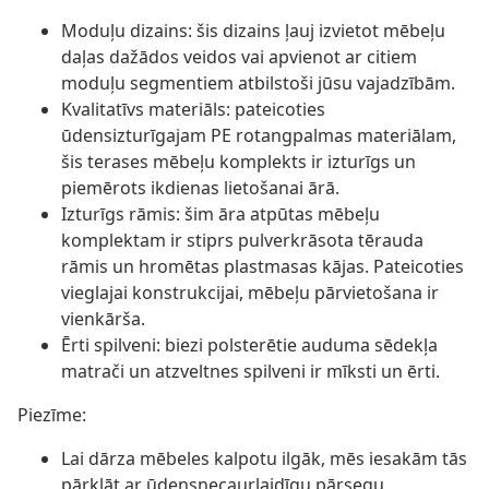
Moduļu dizains: šis dizains ļauj izvietot mēbeļu
daļas dažādos veidos vai apvienot ar citiem
moduļu segmentiem atbilstoši jūsu vajadzībām.
Kvalitatīvs materiāls: pateicoties
ūdensizturīgajam PE rotangpalmas materiālam,
šis terases mēbeļu komplekts ir izturīgs un
piemērots ikdienas lietošanai ārā.
Izturīgs rāmis: šim āra atpūtas mēbeļu
komplektam ir stiprs pulverkrāsota tērauda
rāmis un hromētas plastmasas kājas. Pateicoties
vieglajai konstrukcijai, mēbeļu pārvietošana ir
vienkārša.
Ērti spilveni: biezi polsterētie auduma sēdekļa
matrači un atzveltnes spilveni ir mīksti un ērti.
Piezīme:
Lai dārza mēbeles kalpotu ilgāk, mēs iesakām tās
pārklāt ar ūdensnecaurlaidīgu pārsegu.