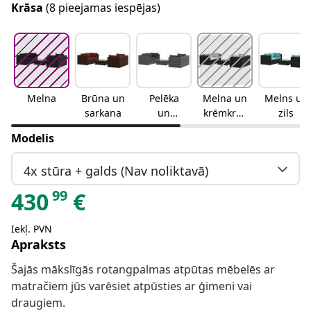
Krāsa
(8 pieejamas iespējas)
Melna
Brūna un
Pelēka
Melna un
Melns un
sarkana
un
krēmkrās
zils
antracīta
as
Modelis
4x stūra + galds (Nav noliktavā)
99
430
€
Iekļ. PVN
Apraksts
Šajās mākslīgās rotangpalmas atpūtas mēbelēs ar
matračiem jūs varēsiet atpūsties ar ģimeni vai
draugiem.