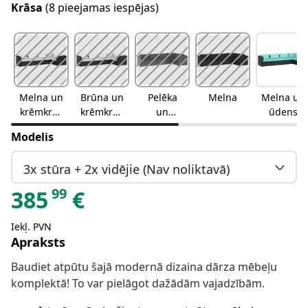
Krāsa
(8 pieejamas iespējas)
Melna un
Brūna un
Pelēka
Melna
Melna un
krēmkrās
krēmkrās
un
ūdens
as
as
antracīta
zila
Modelis
3x stūra + 2x vidējie (Nav noliktavā)
99
385
€
Iekļ. PVN
Apraksts
Baudiet atpūtu šajā modernā dizaina dārza mēbeļu
komplektā! To var pielāgot dažādām vajadzībām.