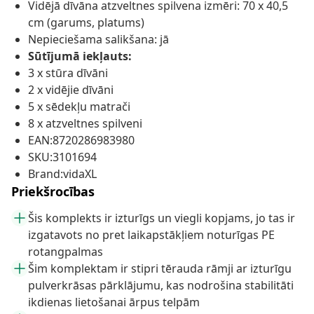
Vidējā dīvāna atzveltnes spilvena izmēri: 70 x 40,5
cm (garums, platums)
Nepieciešama salikšana: jā
Sūtījumā iekļauts:
3 x stūra dīvāni
2 x vidējie dīvāni
5 x sēdekļu matrači
8 x atzveltnes spilveni
EAN:8720286983980
SKU:3101694
Brand:vidaXL
Priekšrocības
Šis komplekts ir izturīgs un viegli kopjams, jo tas ir
izgatavots no pret laikapstākļiem noturīgas PE
rotangpalmas
Šim komplektam ir stipri tērauda rāmji ar izturīgu
pulverkrāsas pārklājumu, kas nodrošina stabilitāti
ikdienas lietošanai ārpus telpām