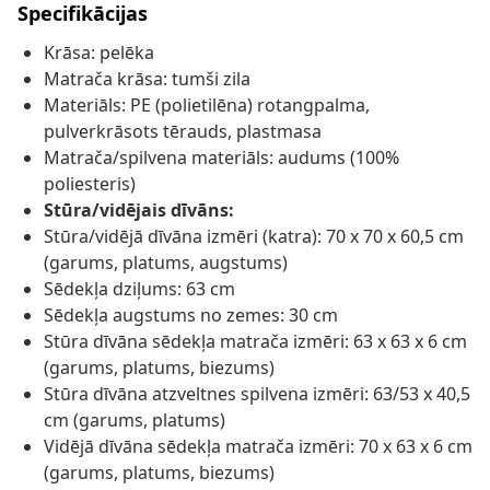
Specifikācijas
Krāsa: pelēka
Matrača krāsa: tumši zila
Materiāls: PE (polietilēna) rotangpalma,
pulverkrāsots tērauds, plastmasa
Matrača/spilvena materiāls: audums (100%
poliesteris)
Stūra/vidējais dīvāns:
Stūra/vidējā dīvāna izmēri (katra): 70 x 70 x 60,5 cm
(garums, platums, augstums)
Sēdekļa dziļums: 63 cm
Sēdekļa augstums no zemes: 30 cm
Stūra dīvāna sēdekļa matrača izmēri: 63 x 63 x 6 cm
(garums, platums, biezums)
Stūra dīvāna atzveltnes spilvena izmēri: 63/53 x 40,5
cm (garums, platums)
Vidējā dīvāna sēdekļa matrača izmēri: 70 x 63 x 6 cm
(garums, platums, biezums)