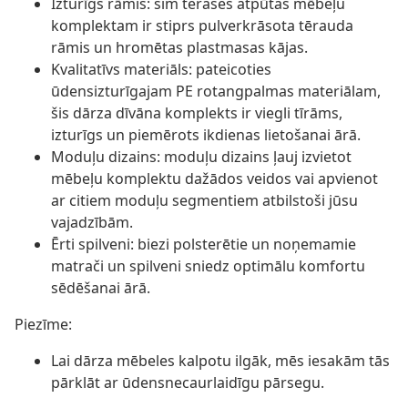
Izturīgs rāmis: šim terases atpūtas mēbeļu
komplektam ir stiprs pulverkrāsota tērauda
rāmis un hromētas plastmasas kājas.
Kvalitatīvs materiāls: pateicoties
ūdensizturīgajam PE rotangpalmas materiālam,
šis dārza dīvāna komplekts ir viegli tīrāms,
izturīgs un piemērots ikdienas lietošanai ārā.
Moduļu dizains: moduļu dizains ļauj izvietot
mēbeļu komplektu dažādos veidos vai apvienot
ar citiem moduļu segmentiem atbilstoši jūsu
vajadzībām.
Ērti spilveni: biezi polsterētie un noņemamie
matrači un spilveni sniedz optimālu komfortu
sēdēšanai ārā.
Piezīme:
Lai dārza mēbeles kalpotu ilgāk, mēs iesakām tās
pārklāt ar ūdensnecaurlaidīgu pārsegu.