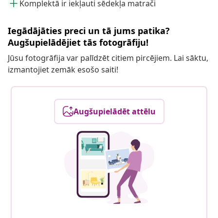
Komplektā ir iekļauti sēdekļa matrači
Iegādājāties preci un tā jums patika?
Augšupielādējiet tās fotogrāfiju!
Jūsu fotogrāfija var palīdzēt citiem pircējiem. Lai sāktu,
izmantojiet zemāk esošo saiti!
Augšupielādēt attēlu