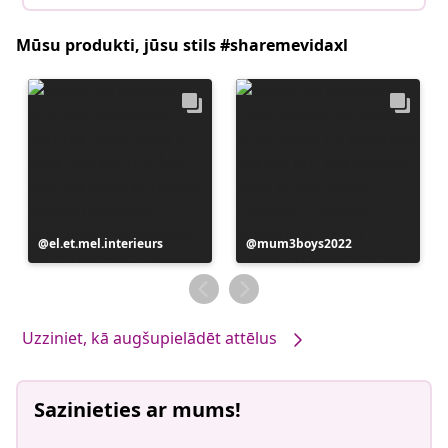
Mūsu produkti, jūsu stils #sharemevidaxl
Ierakstu
el.et.mel.interieurs
Ierakstu
mum3boys2022
publicējis
publicējis
Uzziniet, kā augšupielādēt attēlus
Sazinieties ar mums!