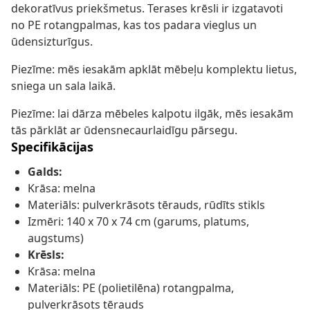
dekoratīvus priekšmetus. Terases krēsli ir izgatavoti
no PE rotangpalmas, kas tos padara vieglus un
ūdensizturīgus.
Piezīme: mēs iesakām apklāt mēbeļu komplektu lietus,
sniega un sala laikā.
Piezīme: lai dārza mēbeles kalpotu ilgāk, mēs iesakām
tās pārklāt ar ūdensnecaurlaidīgu pārsegu.
Specifikācijas
Galds:
Krāsa: melna
Materiāls: pulverkrāsots tērauds, rūdīts stikls
Izmēri: 140 x 70 x 74 cm (garums, platums,
augstums)
Krēsls:
Krāsa: melna
Materiāls: PE (polietilēna) rotangpalma,
pulverkrāsots tērauds