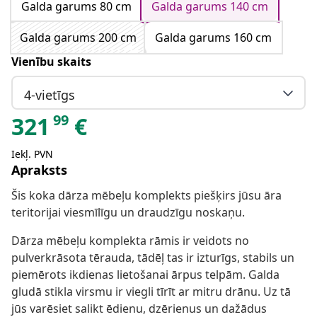
Galda garums 80 cm
Galda garums 140 cm
Galda garums 200 cm
Galda garums 160 cm
Vienību skaits
4-vietīgs
99
321
€
Iekļ. PVN
Apraksts
Šis koka dārza mēbeļu komplekts piešķirs jūsu āra
teritorijai viesmīlīgu un draudzīgu noskaņu.
Dārza mēbeļu komplekta rāmis ir veidots no
pulverkrāsota tērauda, tādēļ tas ir izturīgs, stabils un
piemērots ikdienas lietošanai ārpus telpām. Galda
gludā stikla virsmu ir viegli tīrīt ar mitru drānu. Uz tā
jūs varēsiet salikt ēdienu, dzērienus un dažādus