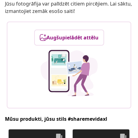
Jūsu fotogrāfija var palīdzēt citiem pircējiem. Lai sāktu,
izmantojiet zemāk esošo saiti!
Augšupielādēt attēlu
Mūsu produkti, jūsu stils #sharemevidaxl