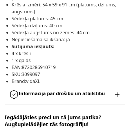
Krēsla izmēri: 54 x 59 x 91 cm (platums, dziļums,
augstums)
Sēdekļa platums: 45 cm
Sēdekļa dziļums: 40 cm
Sēdekļa augstums no zemes: 44 cm
Nepieciešama salikšana: jā
Sūtījumā iekļauts:
4 x krēsli
1 x galds
EAN:8720286910719
SKU:3099097
Brand:vidaXL
Informācija par drošību un atbilstību
Iegādājāties preci un tā jums patika?
Augšupielādējiet tās fotogrāfiju!