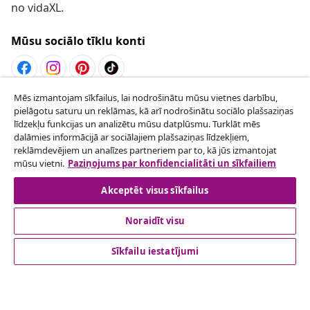
no vidaXL.
Mūsu sociālo tīklu konti
Mēs izmantojam sīkfailus, lai nodrošinātu mūsu vietnes darbību,
Atteikties no līguma
pielāgotu saturu un reklāmas, kā arī nodrošinātu sociālo plašsaziņas
Iesniegt pieprasījumu par atteikšanos no
līdzekļu funkcijas un analizētu mūsu datplūsmu. Turklāt mēs
dalāmies informācijā ar sociālajiem plašsaziņas līdzekļiem,
pasūtījuma.
reklāmdevējiem un analīzes partneriem par to, kā jūs izmantojat
mūsu vietni.
Paziņojums par konfidencialitāti un sīkfailiem
Atteikties no līguma
Akceptēt visus sīkfailus
Noraidīt visu
klientu apkalpoanaš
Sīkfailu iestatījumi
Uzņēmējdarbība