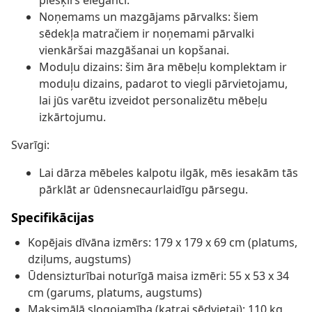
piešķirs eleganci.
Noņemams un mazgājams pārvalks: šiem
sēdekļa matračiem ir noņemami pārvalki
vienkāršai mazgāšanai un kopšanai.
Moduļu dizains: šim āra mēbeļu komplektam ir
moduļu dizains, padarot to viegli pārvietojamu,
lai jūs varētu izveidot personalizētu mēbeļu
izkārtojumu.
Svarīgi:
Lai dārza mēbeles kalpotu ilgāk, mēs iesakām tās
pārklāt ar ūdensnecaurlaidīgu pārsegu.
Specifikācijas
Kopējais dīvāna izmērs: 179 x 179 x 69 cm (platums,
dziļums, augstums)
Ūdensizturībai noturīgā maisa izmēri: 55 x 53 x 34
cm (garums, platums, augstums)
Maksimālā slogojamība (katrai sēdvietai): 110 kg