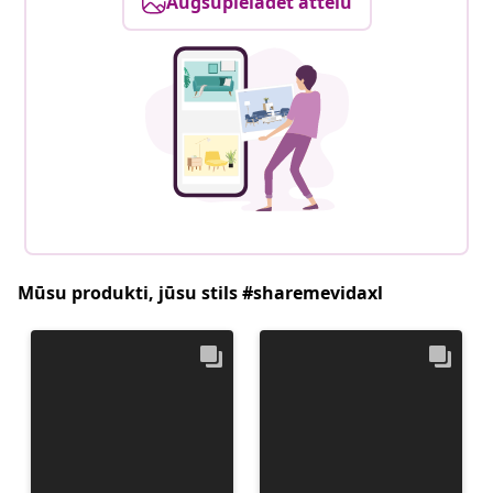
Augšupielādēt attēlu
Mūsu produkti, jūsu stils #sharemevidaxl