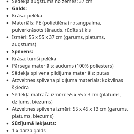
Sēdekļa augstums no zemes: 37 cm
Galds:
Krāsa: pelēka
Materiāls: PE (polietilēna) rotangpalma,
pulverkrāsots tērauds, rūdīts stikls
Izmēri: 55 x 55 x 37 cm (garums, platums,
augstums)
Spilvens:
Krāsa: tumši pelēka
Pārsega materiāls: audums (100% poliesters)
Sēdekļa spilvena pildījuma materiāls: putas
Atzveltnes spilvena pildījuma materiāls: kokvilnas
šķiedra
Sēdekļa matrača izmēri: 55 x 55 x 3 cm (platums,
dziļums, biezums)
Atzveltnes spilvena izmēri: 55 x 45 x 13 cm (garums,
platums, biezums)
Sūtījumā iekļauts:
1 x dārza galds