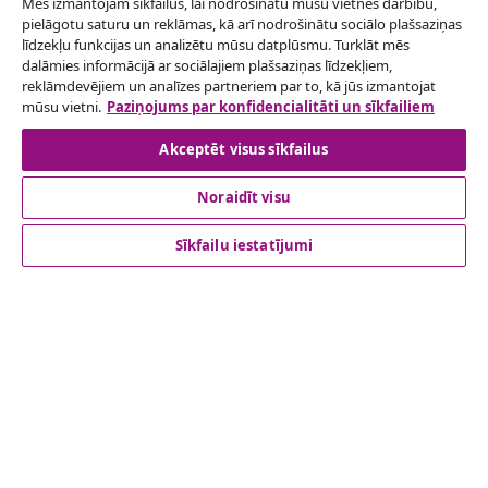
Mēs izmantojam sīkfailus, lai nodrošinātu mūsu vietnes darbību,
pielāgotu saturu un reklāmas, kā arī nodrošinātu sociālo plašsaziņas
Atteikties no līguma
līdzekļu funkcijas un analizētu mūsu datplūsmu. Turklāt mēs
Iesniegt pieprasījumu par atteikšanos no
dalāmies informācijā ar sociālajiem plašsaziņas līdzekļiem,
reklāmdevējiem un analīzes partneriem par to, kā jūs izmantojat
pasūtījuma.
mūsu vietni.
Paziņojums par konfidencialitāti un sīkfailiem
Atteikties no līguma
Akceptēt visus sīkfailus
Noraidīt visu
klientu apkalpoanaš
Sīkfailu iestatījumi
Uzņēmējdarbība
vidaXL
Apskatiet vairāk