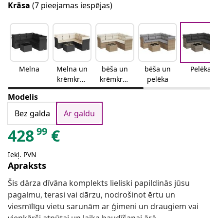
Krāsa
(7 pieejamas iespējas)
Melna
Melna un
bēša un
bēša un
Pelēka
krēmkrās
krēmkrās
pelēka
as
a
Modelis
Bez galda
Ar galdu
99
428
€
Iekļ. PVN
Apraksts
Šis dārza dīvāna komplekts lieliski papildinās jūsu
pagalmu, terasi vai dārzu, nodrošinot ērtu un
viesmīlīgu vietu sarunām ar ģimeni un draugiem vai