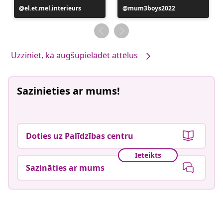
Ierakstu
el.et.mel.interieurs
Ierakstu
mum3boys2022
publicējis
publicējis
Uzziniet, kā augšupielādēt attēlus
Sazinieties ar mums!
Doties uz Palīdzības centru
Ieteikts
Sazināties ar mums