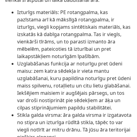
vienkārši atpūtai un laika baudīšanai ārā.
Izturīgs materiāls: PE rotangpalma, kas
pazīstama arī kā mākslīgā rotangpalma, ir
izturīgs, viegli kopjams sintētiskais materiāls, kas
izskatās kā dabīga rotangpalma. Tas ir viegls,
vienkārši tīrāms, un to parasti izmanto āra
mēbelēm, pateicoties tā izturībai un pret
laikapstākļiem noturīgām īpašībām.
Uzglabāšanas funkcija ar noturīgu pret ūdeni
maisu: zem katra sēdekļa ir vieta mantu
uzglabāšanai, kuru papildina noturīgu pret ūdeni
maiss spilvenu, rotaļlietu un citu lietu glabāšanai.
Iekšējiem maisiem ir augšējais pārsegs, un tos
var droši nostiprināt pie sēdekļiem ar āķa un
cilpas stiprinājumiem papildu stabilitātei.
Stikla galda virsma: āra galda virsma ir izgatavota
no stipra un izturīga rūdītā stikla, tāpēc to var
viegli notīrīt ar mitru drānu. Tā jūsu āra teritorijai