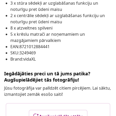
3 x stūra sēdekļi ar uzglabāšanas funkciju un
noturīgu pret ūdeni maisu
2 x centrālie sēdekļi ar uzglabāšanas funkciju un
noturīgu pret ūdeni maisu
8 x atzveltnes spilveni
5 x krēslu matrači ar noņemamiem un
mazgājamiem pārvalkiem
EAN:8721012884441
SKU:3249469
Brand:vidaXL
Iegādājāties preci un tā jums patika?
Augšupielādējiet tās fotogrāfiju!
Jūsu fotogrāfija var palīdzēt citiem pircējiem. Lai sāktu,
izmantojiet zemāk esošo saiti!