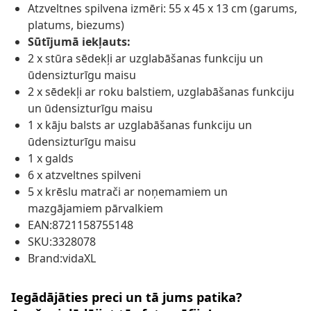
Atzveltnes spilvena izmēri: 55 x 45 x 13 cm (garums,
platums, biezums)
Sūtījumā iekļauts:
2 x stūra sēdekļi ar uzglabāšanas funkciju un
ūdensizturīgu maisu
2 x sēdekļi ar roku balstiem, uzglabāšanas funkciju
un ūdensizturīgu maisu
1 x kāju balsts ar uzglabāšanas funkciju un
ūdensizturīgu maisu
1 x galds
6 x atzveltnes spilveni
5 x krēslu matrači ar noņemamiem un
mazgājamiem pārvalkiem
EAN:8721158755148
SKU:3328078
Brand:vidaXL
Iegādājāties preci un tā jums patika?