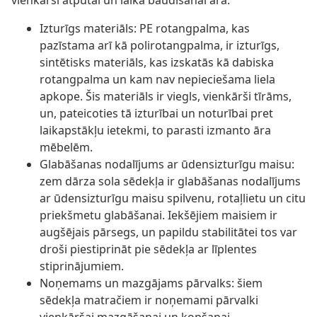
vienkārši atpūtai un laika baudīšanai ārā.
Izturīgs materiāls: PE rotangpalma, kas
pazīstama arī kā polirotangpalma, ir izturīgs,
sintētisks materiāls, kas izskatās kā dabiska
rotangpalma un kam nav nepieciešama liela
apkope. Šis materiāls ir viegls, vienkārši tīrāms,
un, pateicoties tā izturībai un noturībai pret
laikapstākļu ietekmi, to parasti izmanto āra
mēbelēm.
Glabāšanas nodalījums ar ūdensizturīgu maisu:
zem dārza sola sēdekļa ir glabāšanas nodalījums
ar ūdensizturīgu maisu spilvenu, rotaļlietu un citu
priekšmetu glabāšanai. Iekšējiem maisiem ir
augšējais pārsegs, un papildu stabilitātei tos var
droši piestiprināt pie sēdekļa ar līplentes
stiprinājumiem.
Noņemams un mazgājams pārvalks: šiem
sēdekļa matračiem ir noņemami pārvalki