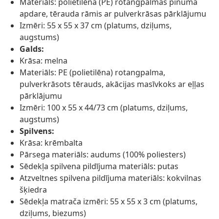
Materiāls: polietilēna (PE) rotangpalmas pinuma
apdare, tērauda rāmis ar pulverkrāsas pārklājumu
Izmēri: 55 x 55 x 37 cm (platums, dziļums,
augstums)
Galds:
Krāsa: melna
Materiāls: PE (polietilēna) rotangpalma,
pulverkrāsots tērauds, akācijas masīvkoks ar eļļas
pārklājumu
Izmēri: 100 x 55 x 44/73 cm (platums, dziļums,
augstums)
Spilvens:
Krāsa: krēmbalta
Pārsega materiāls: audums (100% poliesters)
Sēdekļa spilvena pildījuma materiāls: putas
Atzveltnes spilvena pildījuma materiāls: kokvilnas
šķiedra
Sēdekļa matrača izmēri: 55 x 55 x 3 cm (platums,
dziļums, biezums)