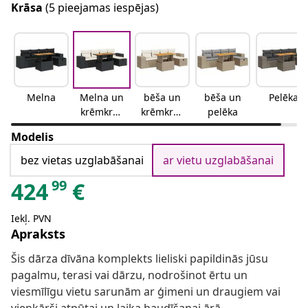
Krāsa
(5 pieejamas iespējas)
Melna
Melna un
bēša un
bēša un
Pelēka
krēmkrās
krēmkrās
pelēka
as
a
Modelis
bez vietas uzglabāšanai
ar vietu uzglabāšanai
99
424
€
Iekļ. PVN
Apraksts
Šis dārza dīvāna komplekts lieliski papildinās jūsu
pagalmu, terasi vai dārzu, nodrošinot ērtu un
viesmīlīgu vietu sarunām ar ģimeni un draugiem vai