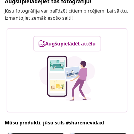
Augšupielādējiet tās fotogrāfiju!
Jūsu fotogrāfija var palīdzēt citiem pircējiem. Lai sāktu,
izmantojiet zemāk esošo saiti!
Augšupielādēt attēlu
Mūsu produkti, jūsu stils #sharemevidaxl