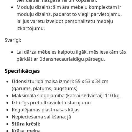
vienkāršai mazgāšanai un kopšanai.
Moduļu dizains: šim āra mēbeļu komplektam ir
moduļu dizains, padarot to viegli pārvietojamu,
lai jūs varētu izveidot personalizētu mēbeļu
izkārtojumu.
Svarīgi:
Lai dārza mēbeles kalpotu ilgāk, mēs iesakām tās
pārklāt ar ūdensnecaurlaidīgu pārsegu.
Specifikācijas
Ūdensizturīgā maisa izmēri: 55 x 53 x 34 cm
(garums, platums, augstums)
Maksimālā slogojamība (katrai sēdvietai): 110 kg.
Izturīgs pret ultravioleto starojumu
Regulējamas plastmasas kājas
Nepieciešama salikšana: jā
Stūra krēsli:
Krāsa: melna