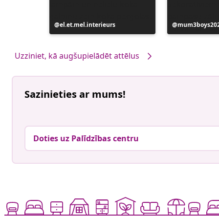
Ierakstu
el.et.mel.interieurs
Ierakstu
mum3boys20
publicējis
publicējis
Uzziniet, kā augšupielādēt attēlus
Sazinieties ar mums!
Doties uz Palīdzības centru