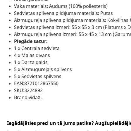
Vāka materiāls: Audums (100% poliesteris)
Sēdvietas spilvena pildījuma materiāls: Putas
Aizmugurējā spilvena pildījuma materiāls: Kokvilnas 
Sēdvietas spilvena izmēri: 55 x 55 x 3 cm (Platums x 
Aizmugurējā spilvena izmēri: 55 x 45 x 13 cm (Garum
Piegāde satur:
1 x Centrālā sēdvieta
4 x Malas dīvāns
1 x Dārza galds
5 x Aizmugurējais spilvens
5 x Sēdvietas spilvens
EAN:8721012867550
SKU:3224892
Brand:vidaXL
Iegādājāties preci un tā jums patika? Augšupielādējie