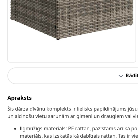
Rādīt
Apraksts
Šis dārza dīvānu komplekts ir lielisks papildinājums jū
un aicinošu vietu sarunām ar ģimeni un draugiem vai vi
Ilgmūžīgs materiāls: PE rattan, pazīstams arī kā po
materiāls, kas izskatās kā dabīgais rattan. Tas ir v