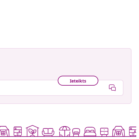
astradgard
is
Ieteikts