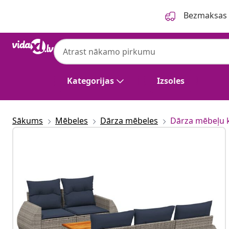
Iepriekšējais
Nākamais
Bezmaksas p
Kategorijas
Izsoles
Sākums
Mēbeles
Dārza mēbeles
Dārza mēbeļu 