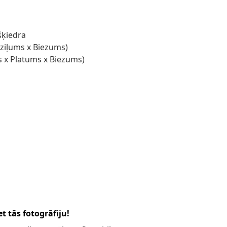
šķiedra
Dziļums x Biezums)
s x Platums x Biezums)
t tās fotogrāfiju!