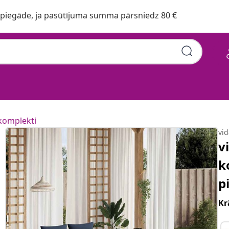
iegāde, ja pasūtījuma summa pārsniedz 80 €
komplekti
vi
v
k
p
Kr