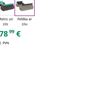
elns un
Pelēka ar
zils
zilu
99
78
€
ļ. PVN