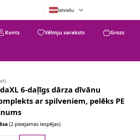
latviešu
Konts
Vēlmju saraksts
Grozs
daXL
idaXL 6-daļīgs dārza dīvānu
omplekts ar spilveniem, pelēks PE
inums
āsa
(2 pieejamas iespējas)