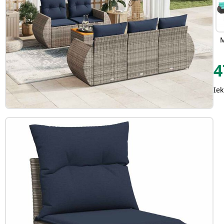
M
4
Iek