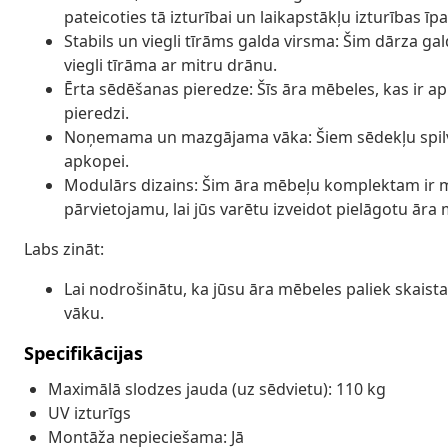
pateicoties tā izturībai un laikapstākļu izturības īp
Stabils un viegli tīrāms galda virsma: Šim dārza gal
viegli tīrāma ar mitru drānu.
Ērta sēdēšanas pieredze: Šīs āra mēbeles, kas ir a
pieredzi.
Noņemama un mazgājama vāka: Šiem sēdekļu spilv
apkopei.
Modulārs dizains: Šim āra mēbeļu komplektam ir mod
pārvietojamu, lai jūs varētu izveidot pielāgotu āra
Labs zināt:
Lai nodrošinātu, ka jūsu āra mēbeles paliek skaist
vāku.
Specifikācijas
Maximālā slodzes jauda (uz sēdvietu): 110 kg
UV izturīgs
Montāža nepieciešama: Jā