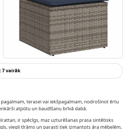
 7 vairāk
su pagalmam, terasei vai iekšpagalmam, nodrošinot ērtu
enkārši atpūtu un baudīšanu brīvā dabā.
lirattan, ir spēcīgs, maz uzturēšanas prasa sintētisks
iegls, viegli tīrāms un parasti tiek izmantots āra mēbelēm,