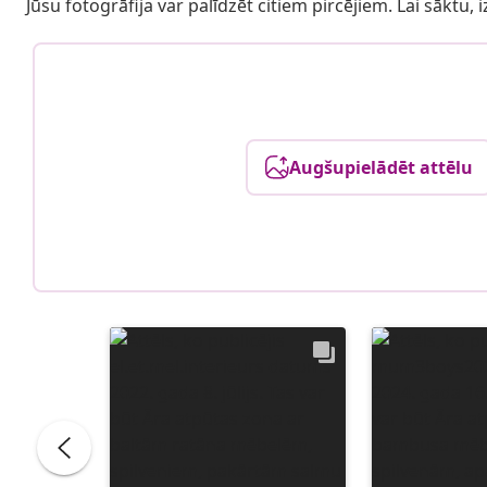
Jūsu fotogrāfija var palīdzēt citiem pircējiem. Lai sāktu,
Augšupielādēt attēlu