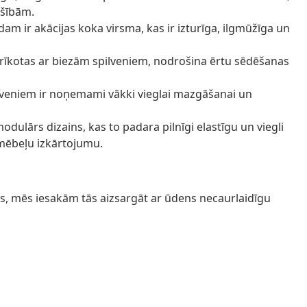
ašībām.
dam ir akācijas koka virsma, kas ir izturīga, ilgmūžīga un
prīkotas ar biezām spilveniem, nodrošina ērtu sēdēšanas
eniem ir noņemami vākki vieglai mazgāšanai un
ulārs dizains, kas to padara pilnīgi elastīgu un viegli
 mēbeļu izkārtojumu.
as, mēs iesakām tās aizsargāt ar ūdens necaurlaidīgu