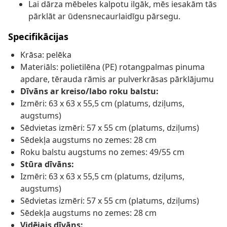
Lai dārza mēbeles kalpotu ilgāk, mēs iesakām tās
pārklāt ar ūdensnecaurlaidīgu pārsegu.
Specifikācijas
Krāsa: pelēka
Materiāls: polietilēna (PE) rotangpalmas pinuma
apdare, tērauda rāmis ar pulverkrāsas pārklājumu
Dīvāns ar kreiso/labo roku balstu:
Izmēri: 63 x 63 x 55,5 cm (platums, dziļums,
augstums)
Sēdvietas izmēri: 57 x 55 cm (platums, dziļums)
Sēdekļa augstums no zemes: 28 cm
Roku balstu augstums no zemes: 49/55 cm
Stūra dīvāns:
Izmēri: 63 x 63 x 55,5 cm (platums, dziļums,
augstums)
Sēdvietas izmēri: 57 x 55 cm (platums, dziļums)
Sēdekļa augstums no zemes: 28 cm
Vidējais dīvāns: