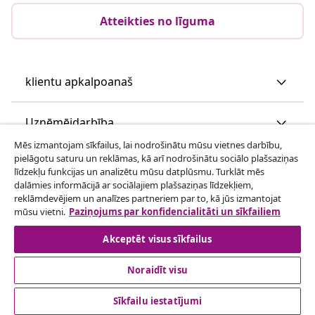
Atteikties no līguma
klientu apkalpoanaš
Uzņēmējdarbība
Mēs izmantojam sīkfailus, lai nodrošinātu mūsu vietnes darbību,
pielāgotu saturu un reklāmas, kā arī nodrošinātu sociālo plašsaziņas
vidaXL
līdzekļu funkcijas un analizētu mūsu datplūsmu. Turklāt mēs
dalāmies informācijā ar sociālajiem plašsaziņas līdzekļiem,
reklāmdevējiem un analīzes partneriem par to, kā jūs izmantojat
Apskatiet vairāk
mūsu vietni.
Paziņojums par konfidencialitāti un sīkfailiem
Akceptēt visus sīkfailus
Noraidīt visu
Sīkfailu iestatījumi