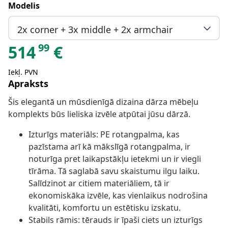
Modelis
2x corner + 3x middle + 2x armchair
99
514
€
Iekļ. PVN
Apraksts
Šis elegantā un mūsdienīgā dizaina dārza mēbeļu
komplekts būs lieliska izvēle atpūtai jūsu dārzā.
Izturīgs materiāls: PE rotangpalma, kas
pazīstama arī kā mākslīgā rotangpalma, ir
noturīga pret laikapstākļu ietekmi un ir viegli
tīrāma. Tā saglabā savu skaistumu ilgu laiku.
Salīdzinot ar citiem materiāliem, tā ir
ekonomiskāka izvēle, kas vienlaikus nodrošina
kvalitāti, komfortu un estētisku izskatu.
Stabils rāmis: tērauds ir īpaši ciets un izturīgs