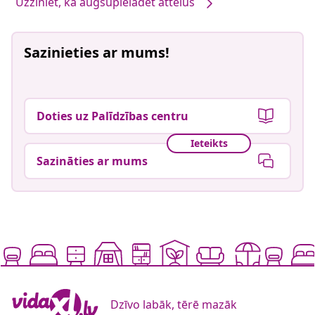
Uzziniet, kā augšupielādēt attēlus
Sazinieties ar mums!
Doties uz Palīdzības centru
Ieteikts
Sazināties ar mums
Dzīvo labāk, tērē mazāk