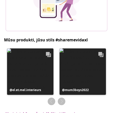
Mūsu produkti, jūsu stils #sharemevidaxl
Ierakstu
el.et.mel.interieurs
Ierakstu
mum3boys2022
publicējis
publicējis