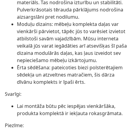
materiāls. Tas nodrošina izturību un stabilitāti.
Pulverkrāsotais tērauda pārklājums nodrošina
aizsargslāni pret nodilumu.
Moduļu dizains: mēbeļu komplekta daļas var
vienkārši pārvietot, tāpēc jūs to varēsiet izvietot
atbilstoši savām vajadzībām. Mūsu interneta
veikalā jūs varat iegādāties arī atsevišķas šī paša
dizaina modulārās daļas, kas ļaus izveidot sev
nepieciešamo mēbeļu izkārtojumu.
Ērta sēdēšana: pateicoties biezi polsterētajiem
sēdekļa un atzveltnes matračiem, šis dārza
dīvānu komplekts ir īpaši ērts.
Svarīgi:
Lai montāža būtu pēc iespējas vienkāršāka,
produkta komplektā ir iekļauta rokasgrāmata.
Piezīme: