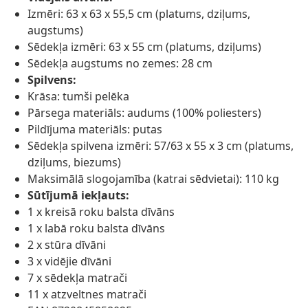
Izmēri: 63 x 63 x 55,5 cm (platums, dziļums,
augstums)
Sēdekļa izmēri: 63 x 55 cm (platums, dziļums)
Sēdekļa augstums no zemes: 28 cm
Spilvens:
Krāsa: tumši pelēka
Pārsega materiāls: audums (100% poliesters)
Pildījuma materiāls: putas
Sēdekļa spilvena izmēri: 57/63 x 55 x 3 cm (platums,
dziļums, biezums)
Maksimālā slogojamība (katrai sēdvietai): 110 kg
Sūtījumā iekļauts:
1 x kreisā roku balsta dīvāns
1 x labā roku balsta dīvāns
2 x stūra dīvāni
3 x vidējie dīvāni
7 x sēdekļa matrači
11 x atzveltnes matrači