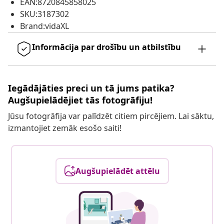
EAN:8720845858025
SKU:3187302
Brand:vidaXL
Informācija par drošību un atbilstību
Iegādājāties preci un tā jums patika?
Augšupielādējiet tās fotogrāfiju!
Jūsu fotogrāfija var palīdzēt citiem pircējiem. Lai sāktu,
izmantojiet zemāk esošo saiti!
Augšupielādēt attēlu