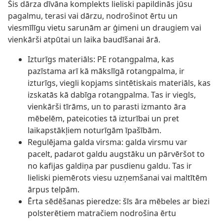
Šis dārza dīvāna komplekts lieliski papildinās jūsu
pagalmu, terasi vai dārzu, nodrošinot ērtu un
viesmīlīgu vietu sarunām ar ģimeni un draugiem vai
vienkārši atpūtai un laika baudīšanai ārā.
Izturīgs materiāls: PE rotangpalma, kas
pazīstama arī kā mākslīgā rotangpalma, ir
izturīgs, viegli kopjams sintētiskais materiāls, kas
izskatās kā dabīga rotangpalma. Tas ir viegls,
vienkārši tīrāms, un to parasti izmanto āra
mēbelēm, pateicoties tā izturībai un pret
laikapstākļiem noturīgām īpašībām.
Regulējama galda virsma: galda virsmu var
pacelt, padarot galdu augstāku un pārvēršot to
no kafijas galdiņa par pusdienu galdu. Tas ir
lieliski piemērots viesu uzņemšanai vai maltītēm
ārpus telpām.
Ērta sēdēšanas pieredze: šīs āra mēbeles ar biezi
polsterētiem matračiem nodrošina ērtu