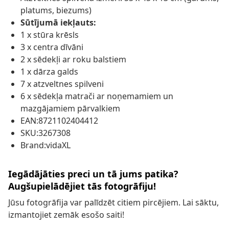
platums, biezums)
Sūtījumā iekļauts:
1 x stūra krēsls
3 x centra dīvāni
2 x sēdekļi ar roku balstiem
1 x dārza galds
7 x atzveltnes spilveni
6 x sēdekļa matrači ar noņemamiem un
mazgājamiem pārvalkiem
EAN:8721102404412
SKU:3267308
Brand:vidaXL
Iegādājāties preci un tā jums patika?
Augšupielādējiet tās fotogrāfiju!
Jūsu fotogrāfija var palīdzēt citiem pircējiem. Lai sāktu,
izmantojiet zemāk esošo saiti!