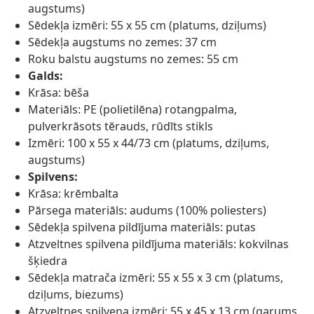
augstums)
Sēdekļa izmēri: 55 x 55 cm (platums, dziļums)
Sēdekļa augstums no zemes: 37 cm
Roku balstu augstums no zemes: 55 cm
Galds:
Krāsa: bēša
Materiāls: PE (polietilēna) rotangpalma,
pulverkrāsots tērauds, rūdīts stikls
Izmēri: 100 x 55 x 44/73 cm (platums, dziļums,
augstums)
Spilvens:
Krāsa: krēmbalta
Pārsega materiāls: audums (100% poliesters)
Sēdekļa spilvena pildījuma materiāls: putas
Atzveltnes spilvena pildījuma materiāls: kokvilnas
šķiedra
Sēdekļa matrača izmēri: 55 x 55 x 3 cm (platums,
dziļums, biezums)
Atzveltnes spilvena izmēri: 55 x 45 x 13 cm (garums,