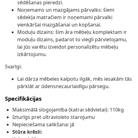
sēdēšanas pieredzi.
Noņemams un mazgājams pārvalks: šiem
sēdekļa matračiem ir noņemami pārvalki
vienkāršai mazgāšanai un kopšanai.
Moduļu dizains: šim āra mēbeļu komplektam ir
moduļu dizains, padarot to viegli pārvietojamu,
lai jūs varētu izveidot personalizētu mēbeļu
izkārtojumu.
Svarīgi:
Lai dārza mēbeles kalpotu ilgāk, mēs iesakām tās
pārklāt ar ūdensnecaurlaidīgu pārsegu.
Specifikācijas
Maksimālā slogojamība (katrai sēdvietai): 110kg
Izturīgs pret ultravioleto starojumu
Nepieciešama salikšana: jā
Stūra krēsli: