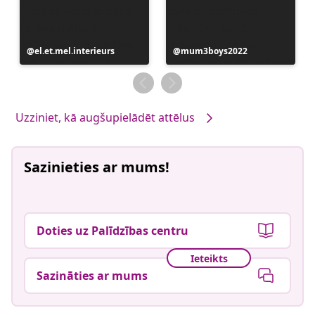
Ierakstu
el.et.mel.interieurs
Ierakstu
mum3boys2022
publicējis
publicējis
Uzziniet, kā augšupielādēt attēlus
Sazinieties ar mums!
Doties uz Palīdzības centru
Ieteikts
Sazināties ar mums