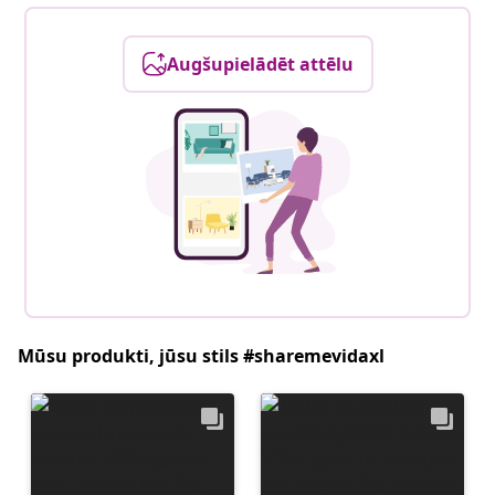
Augšupielādēt attēlu
Mūsu produkti, jūsu stils #sharemevidaxl