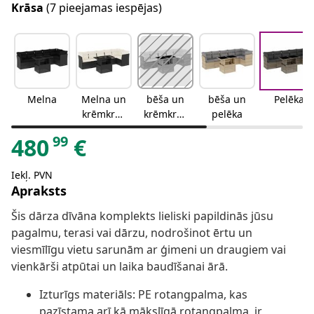
Krāsa
(7 pieejamas iespējas)
Melna
Melna un
bēša un
bēša un
Pelēka
krēmkrās
krēmkrās
pelēka
as
a
99
480
€
Iekļ. PVN
Apraksts
Šis dārza dīvāna komplekts lieliski papildinās jūsu
pagalmu, terasi vai dārzu, nodrošinot ērtu un
viesmīlīgu vietu sarunām ar ģimeni un draugiem vai
vienkārši atpūtai un laika baudīšanai ārā.
Izturīgs materiāls: PE rotangpalma, kas
pazīstama arī kā mākslīgā rotangpalma, ir