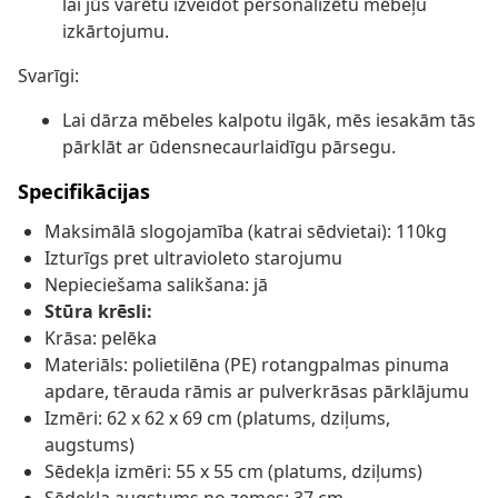
lai jūs varētu izveidot personalizētu mēbeļu
izkārtojumu.
Svarīgi:
Lai dārza mēbeles kalpotu ilgāk, mēs iesakām tās
pārklāt ar ūdensnecaurlaidīgu pārsegu.
Specifikācijas
Maksimālā slogojamība (katrai sēdvietai): 110kg
Izturīgs pret ultravioleto starojumu
Nepieciešama salikšana: jā
Stūra krēsli:
Krāsa: pelēka
Materiāls: polietilēna (PE) rotangpalmas pinuma
apdare, tērauda rāmis ar pulverkrāsas pārklājumu
Izmēri: 62 x 62 x 69 cm (platums, dziļums,
augstums)
Sēdekļa izmēri: 55 x 55 cm (platums, dziļums)