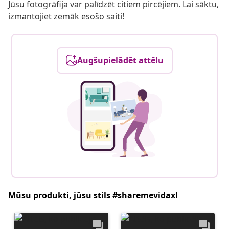
Jūsu fotogrāfija var palīdzēt citiem pircējiem. Lai sāktu,
izmantojiet zemāk esošo saiti!
Augšupielādēt attēlu
Mūsu produkti, jūsu stils #sharemevidaxl