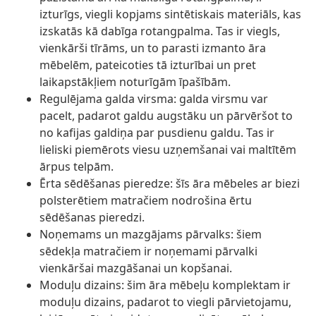
izturīgs, viegli kopjams sintētiskais materiāls, kas
izskatās kā dabīga rotangpalma. Tas ir viegls,
vienkārši tīrāms, un to parasti izmanto āra
mēbelēm, pateicoties tā izturībai un pret
laikapstākļiem noturīgām īpašībām.
Regulējama galda virsma: galda virsmu var
pacelt, padarot galdu augstāku un pārvēršot to
no kafijas galdiņa par pusdienu galdu. Tas ir
lieliski piemērots viesu uzņemšanai vai maltītēm
ārpus telpām.
Ērta sēdēšanas pieredze: šīs āra mēbeles ar biezi
polsterētiem matračiem nodrošina ērtu
sēdēšanas pieredzi.
Noņemams un mazgājams pārvalks: šiem
sēdekļa matračiem ir noņemami pārvalki
vienkāršai mazgāšanai un kopšanai.
Moduļu dizains: šim āra mēbeļu komplektam ir
moduļu dizains, padarot to viegli pārvietojamu,