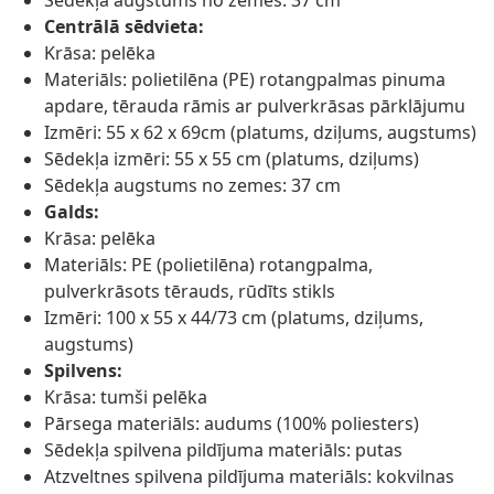
Sēdekļa augstums no zemes: 37 cm
Centrālā sēdvieta:
Krāsa: pelēka
Materiāls: polietilēna (PE) rotangpalmas pinuma
apdare, tērauda rāmis ar pulverkrāsas pārklājumu
Izmēri: 55 x 62 x 69cm (platums, dziļums, augstums)
Sēdekļa izmēri: 55 x 55 cm (platums, dziļums)
Sēdekļa augstums no zemes: 37 cm
Galds:
Krāsa: pelēka
Materiāls: PE (polietilēna) rotangpalma,
pulverkrāsots tērauds, rūdīts stikls
Izmēri: 100 x 55 x 44/73 cm (platums, dziļums,
augstums)
Spilvens:
Krāsa: tumši pelēka
Pārsega materiāls: audums (100% poliesters)
Sēdekļa spilvena pildījuma materiāls: putas
Atzveltnes spilvena pildījuma materiāls: kokvilnas