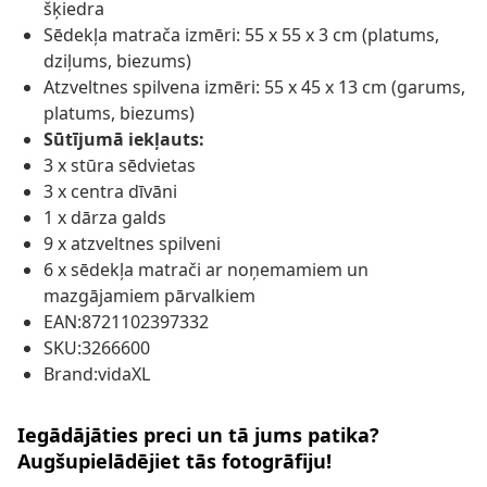
šķiedra
Sēdekļa matrača izmēri: 55 x 55 x 3 cm (platums,
dziļums, biezums)
Atzveltnes spilvena izmēri: 55 x 45 x 13 cm (garums,
platums, biezums)
Sūtījumā iekļauts:
3 x stūra sēdvietas
3 x centra dīvāni
1 x dārza galds
9 x atzveltnes spilveni
6 x sēdekļa matrači ar noņemamiem un
mazgājamiem pārvalkiem
EAN:8721102397332
SKU:3266600
Brand:vidaXL
Iegādājāties preci un tā jums patika?
Augšupielādējiet tās fotogrāfiju!