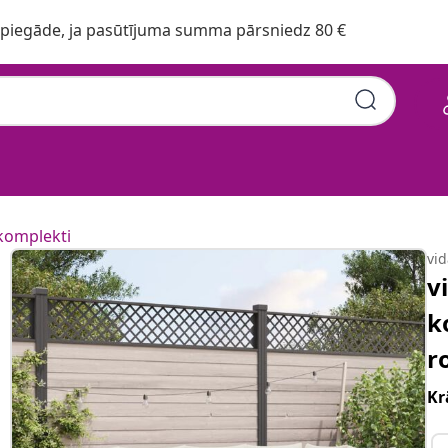
iegāde, ja pasūtījuma summa pārsniedz 80 €
komplekti
vi
v
k
r
Kr