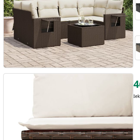
4
Iek