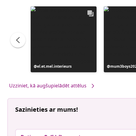
Ierakstu
el.et.mel.interieurs
Ierakstu
mum3boys20
publicējis
publicējis
Uzziniet, kā augšupielādēt attēlus
Sazinieties ar mums!