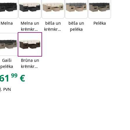
Melna
Melna un
bēša un
bēša un
Pelēka
krēmkrās
krēmkrās
pelēka
as
a
Gaiši
Brūna un
pelēka
krēmkrās
as
99
61
€
ļ. PVN