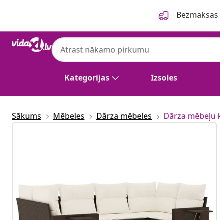
Iepriekšējais
Nākamais
Bezmaksas p
Kategorijas
Izsoles
Sākums
Mēbeles
Dārza mēbeles
Dārza mēbeļu 