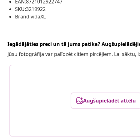
EAN:8721012922747
SKU:3219922
Brand:vidaXL
Iegādājāties preci un tā jums patika? Augšupielādējie
Jūsu fotogrāfija var palīdzēt citiem pircējiem. Lai sāktu,
Augšupielādēt attēlu