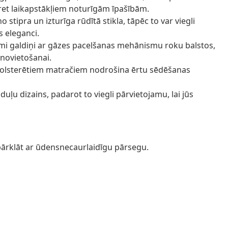
pret laikapstākļiem noturīgām īpašībām.
 stipra un izturīga rūdītā stikla, tāpēc to var viegli
rs eleganci.
kāmi galdiņi ar gāzes pacelšanas mehānismu roku balstos,
 novietošanai.
 polsterētiem matračiem nodrošina ērtu sēdēšanas
u dizains, padarot to viegli pārvietojamu, lai jūs
pārklāt ar ūdensnecaurlaidīgu pārsegu.