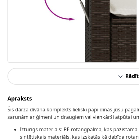
Rādīt
Apraksts
Šis dārza dīvāna komplekts lieliski papildinās jūsu pagal
sarunām ar ģimeni un draugiem vai vienkārši atpūtai un 
Izturīgs materiāls: PE rotangpalma, kas pazīstama a
sintētiskais materiāls, kas izskatās kā dabīga rotan