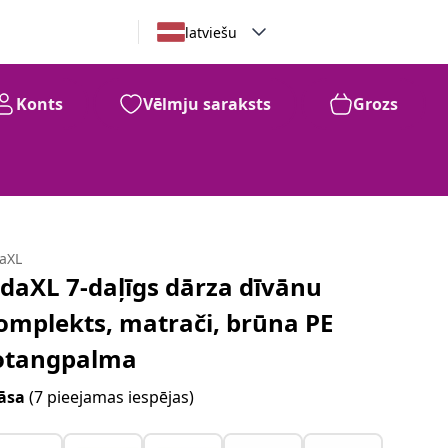
latviešu
Konts
Vēlmju saraksts
Grozs
daXL
idaXL 7-daļīgs dārza dīvānu
omplekts, matrači, brūna PE
otangpalma
āsa
(7 pieejamas iespējas)