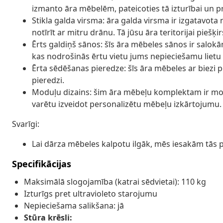
izmanto āra mēbelēm, pateicoties tā izturībai un 
Stikla galda virsma: āra galda virsma ir izgatavota no
notīrīt ar mitru drānu. Tā jūsu āra teritorijai piešķi
Ērts galdiņš sānos: šīs āra mēbeles sānos ir salo
kas nodrošinās ērtu vietu jums nepieciešamu lietu
Ērta sēdēšanas pieredze: šīs āra mēbeles ar biezi
pieredzi.
Moduļu dizains: šim āra mēbeļu komplektam ir moduļ
varētu izveidot personalizētu mēbeļu izkārtojumu.
Svarīgi:
Lai dārza mēbeles kalpotu ilgāk, mēs iesakām tās 
Specifikācijas
Maksimālā slogojamība (katrai sēdvietai): 110 kg
Izturīgs pret ultravioleto starojumu
Nepieciešama salikšana: jā
Stūra krēsli: