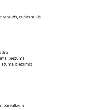
 tērauds, rūdīts stikls
iedra
ļums, biezums)
 platums, biezums)
m pārvalkiem