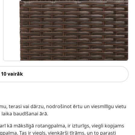
 10 vairāk
mu, terasi vai dārzu, nodrošinot ērtu un viesmīlīgu vietu
laika baudīšanai ārā.
rī kā mākslīgā rotangpalma, ir izturīgs, viegli kopjams
gpalma. Tas ir viegls, vienkārši tīrāms, un to parasti