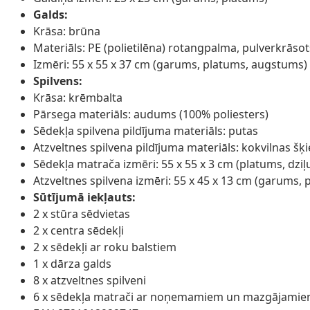
Galds:
Krāsa: brūna
Materiāls: PE (polietilēna) rotangpalma, pulverkrāsots
Izmēri: 55 x 55 x 37 cm (garums, platums, augstums)
Spilvens:
Krāsa: krēmbalta
Pārsega materiāls: audums (100% poliesters)
Sēdekļa spilvena pildījuma materiāls: putas
Atzveltnes spilvena pildījuma materiāls: kokvilnas šķ
Sēdekļa matrača izmēri: 55 x 55 x 3 cm (platums, dzi
Atzveltnes spilvena izmēri: 55 x 45 x 13 cm (garums,
Sūtījumā iekļauts:
2 x stūra sēdvietas
2 x centra sēdekļi
2 x sēdekļi ar roku balstiem
1 x dārza galds
8 x atzveltnes spilveni
6 x sēdekļa matrači ar noņemamiem un mazgājamie