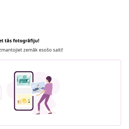
t tās fotogrāfiju!
 izmantojiet zemāk esošo saiti!