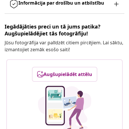
Informācija par drošību un atbilstību
Iegādājāties preci un tā jums patika?
Augšupielādējiet tās fotogrāfiju!
Jūsu fotogrāfija var palīdzēt citiem pircējiem. Lai sāktu,
izmantojiet zemāk esošo saiti!
Augšupielādēt attēlu