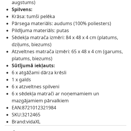
augstums)
Spilvens:
Krāsa: tumši pelēka
Pārsega materiāls: audums (100% poliesters)
Pildījuma materiāls: putas
Sēdekļa matrača izmēri: 84 x 48 x 4 cm (platums,
dziļums, biezums)
Atzveltnes matrača izmēri: 65 x 48 x 4 cm (garums,
platums, biezums)
Sūtījumā iekļauts:
6 x atgāžami dārza krēsli
1 x galds
6 x atzveltnes spilveni
6 x sēdekļa matrači ar noņemamiem un
mazgājamiem pārvalkiem
EAN:8721012321984
SKU:3212465
Brand:vidaXL