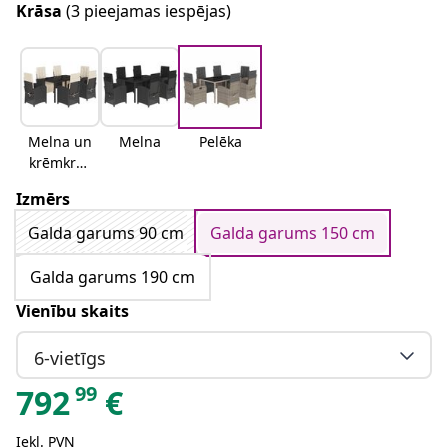
Krāsa
(3 pieejamas iespējas)
Melna un
Melna
Pelēka
krēmkrās
as
Izmērs
Galda garums 90 cm
Galda garums 150 cm
Galda garums 190 cm
Vienību skaits
6-vietīgs
99
792
€
Iekļ. PVN