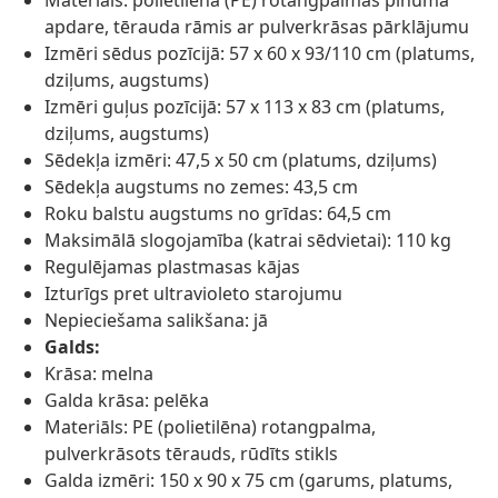
Materiāls: polietilēna (PE) rotangpalmas pinuma
apdare, tērauda rāmis ar pulverkrāsas pārklājumu
Izmēri sēdus pozīcijā: 57 x 60 x 93/110 cm (platums,
dziļums, augstums)
Izmēri guļus pozīcijā: 57 x 113 x 83 cm (platums,
dziļums, augstums)
Sēdekļa izmēri: 47,5 x 50 cm (platums, dziļums)
Sēdekļa augstums no zemes: 43,5 cm
Roku balstu augstums no grīdas: 64,5 cm
Maksimālā slogojamība (katrai sēdvietai): 110 kg
Regulējamas plastmasas kājas
Izturīgs pret ultravioleto starojumu
Nepieciešama salikšana: jā
Galds:
Krāsa: melna
Galda krāsa: pelēka
Materiāls: PE (polietilēna) rotangpalma,
pulverkrāsots tērauds, rūdīts stikls
Galda izmēri: 150 x 90 x 75 cm (garums, platums,