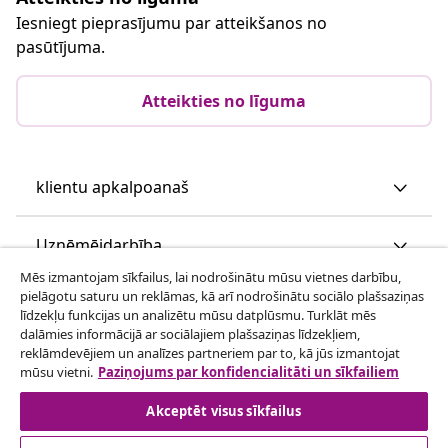
Atteikties no līguma
Iesniegt pieprasījumu par atteikšanos no
pasūtījuma.
Atteikties no līguma
klientu apkalpoanaš
Mēs izmantojam sīkfailus, lai nodrošinātu mūsu vietnes darbību,
Uzņēmējdarbība
pielāgotu saturu un reklāmas, kā arī nodrošinātu sociālo plašsaziņas
līdzekļu funkcijas un analizētu mūsu datplūsmu. Turklāt mēs
dalāmies informācijā ar sociālajiem plašsaziņas līdzekļiem,
vidaXL
reklāmdevējiem un analīzes partneriem par to, kā jūs izmantojat
mūsu vietni.
Paziņojums par konfidencialitāti un sīkfailiem
Apskatiet vairāk
Akceptēt visus sīkfailus