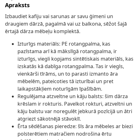
Apraksts
Izbaudiet kafiju vai sarunas ar savu ģimeni un
draugiem dārzā, pagalmā vai uz balkona, sēžot šajā
ērtajā dārza mēbeļu komplektā.
Izturīgs materiāls: PE rotangpalma, kas
pazīstama arī kā mākslīgā rotangpalma, ir
izturīgs, viegli kopjams sintētiskais materiāls, kas
izskatās kā dabīga rotangpalma. Tas ir viegls,
vienkārši tīrāms, un to parasti izmanto āra
mēbelēm, pateicoties tā izturībai un pret
laikapstākļiem noturīgām īpašībām.
Regulējama atzveltne un kāju balsts: šim dārza
krēslam ir rokturis. Pavelkot rokturi, atzveltni un
kāju balstu var noregulēt jebkurā pozīcijā un ātri
atgriezt sākotnējā stāvoklī.
Ērta sēdēšanas pieredze: šīs āra mēbeles ar biezi
polsterētiem matračiem nodrošina ērtu