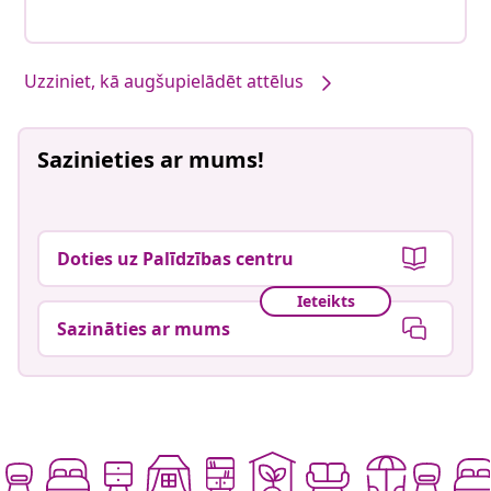
Mūsu produkti, jūsu stils #sharemevidaxl
Uzziniet, kā augšupielādēt attēlus
Sazinieties ar mums!
Doties uz Palīdzības centru
Ieteikts
Sazināties ar mums