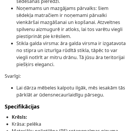
sēdēšanas pieredzi.
Noņemams un mazgājams pārvalks: šiem
sēdekļa matračiem ir noņemami pārvalki
vienkāršai mazgāšanai un kopšanai. Atzveltnes
spilvenu aizmugurē ir atloks, lai tos varētu viegli
piestiprināt pie krēsliem.
Stikla galda virsma: āra galda virsma ir izgatavota
no stipra un izturīga rūdītā stikla, tāpēc to var
viegli notīrīt ar mitru drānu. Tā jūsu āra teritorijai
piešķirs eleganci.
Svarīgi:
Lai dārza mēbeles kalpotu ilgāk, mēs iesakām tās
pārklāt ar ūdensnecaurlaidīgu pārsegu.
Specifikācijas
Krēsls:
Krāsa: pelēka