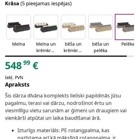
Krāsa
(5 pieejamas iespējas)
Melna
Melna un
bēša un
bēša un
Pelēka
krēmkrās
krēmkrās
pelēka
as
a
99
548
€
Iekļ. PVN
Apraksts
Šis dārza dīvāna komplekts lieliski papildinās jūsu
pagalmu, terasi vai dārzu, nodrošinot ērtu un
viesmīlīgu vietu sarunām ar ģimeni un draugiem vai
vienkārši atpūtai un laika baudīšanai ārā.
Izturīgs materiāls: PE rotangpalma, kas
pazīstama arī kā mākslīgā rotangpalma, ir