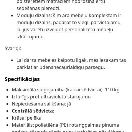
polsterētiem matračiem nodrošina ērtu
sēdēšanas pieredzi.
Moduļu dizains: šim āra mēbeļu komplektam ir
moduļu dizains, padarot to viegli pārvietojamu,
lai jūs varētu izveidot personalizētu mēbeļu
izkārtojumu.
Svarīgi:
Lai dārza mēbeles kalpotu ilgāk, mēs iesakām tās
pārklāt ar ūdensnecaurlaidīgu pārsegu.
Specifikācijas
Maksimālā slogojamība (katrai sēdvietai): 110 kg
Izturīgs pret ultravioleto starojumu
Nepieciešama salikšana: jā
Centrālā sēdvieta:
Krāsa: pelēka
Materiāls: polietilēna (PE) rotangpalmas pinuma