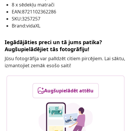
8 x sēdekļu matrači
EAN:8721102362286
SKU:3257257
Brand:vidaXL
Iegādājāties preci un tā jums patika?
Augšupielādējiet tās fotogrāfiju!
Jūsu fotogrāfija var palīdzēt citiem pircējiem. Lai sāktu,
izmantojiet zemāk esošo saiti!
Augšupielādēt attēlu