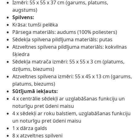
Izmēri: 55 x 55 x 37 cm (garums, platums,
augstums)
Spilvens:
Krāsa: tumši pelēka
Pārsega materiāls: audums (100% poliesters)
Sēdekļa spilvena pildījuma materiāls: putas
Atzveltnes spilvena pildījuma materiāls: kokvilnas
šķiedra
Sēdekļa matrača izmēri: 55 x 55 x 3 cm (platums,
dziļums, biezums)
Atzveltnes spilvena izmēri: 55 x 45 x 13 cm (garums,
platums, biezums)
Sūtījumā iekļauts:
4 x centrālie sēdekļi ar uzglabāšanas funkciju un
noturīgu pret ūdeni maisu
4 x sēdekļi ar roku balstiem, uzglabāšanas funkciju
un noturīgu pret ūdeni maisu
1 x dārza galds
8 x atzveltnes spilveni