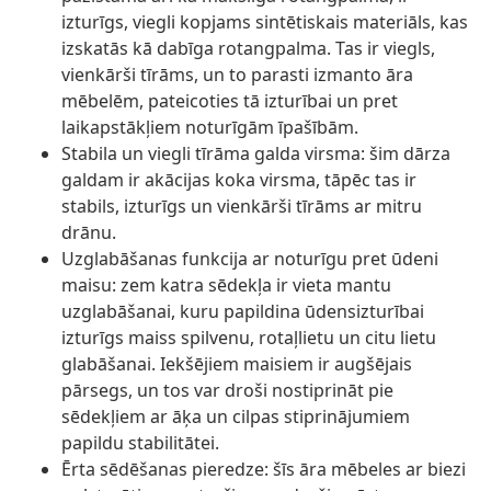
izturīgs, viegli kopjams sintētiskais materiāls, kas
izskatās kā dabīga rotangpalma. Tas ir viegls,
vienkārši tīrāms, un to parasti izmanto āra
mēbelēm, pateicoties tā izturībai un pret
laikapstākļiem noturīgām īpašībām.
Stabila un viegli tīrāma galda virsma: šim dārza
galdam ir akācijas koka virsma, tāpēc tas ir
stabils, izturīgs un vienkārši tīrāms ar mitru
drānu.
Uzglabāšanas funkcija ar noturīgu pret ūdeni
maisu: zem katra sēdekļa ir vieta mantu
uzglabāšanai, kuru papildina ūdensizturībai
izturīgs maiss spilvenu, rotaļlietu un citu lietu
glabāšanai. Iekšējiem maisiem ir augšējais
pārsegs, un tos var droši nostiprināt pie
sēdekļiem ar āķa un cilpas stiprinājumiem
papildu stabilitātei.
Ērta sēdēšanas pieredze: šīs āra mēbeles ar biezi