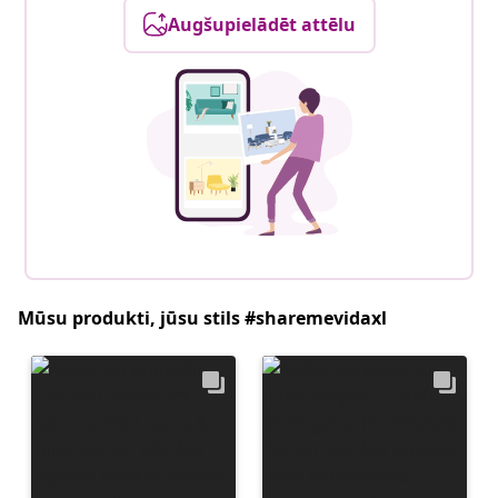
Augšupielādēt attēlu
Mūsu produkti, jūsu stils #sharemevidaxl