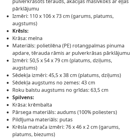
pulverkrāsots tērauds, akācijas masīvkoks ar eļļas
pārklājumu
Izmēri: 110 x 106 x 73 cm (garums, platums,
augstums)
Krēsls:
Krāsa: melna
Materiāls: polietilēna (PE) rotangpalmas pinuma
apdare, tērauda rāmis ar pulverkrāsas pārklājumu
Izmēri: 50,5 x 54 x 79 cm (platums, dziļums,
augstums)
Sēdekļa izmēri: 45,5 x 38 cm (platums, dziļums)
Sēdekļa augstums no zemes: 43 cm
Roku balstu augstums no grīdas: 63,5 cm
Spilvens:
Krāsa: krēmbalta
Pārsega materiāls: audums (100% poliesters)
Pildījuma materiāls: putas
Krēsla matrača izmēri: 76 x 46 x 2 cm (garums,
platums, biezums)