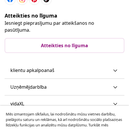
Atteikties no līguma
Iesniegt pieprasījumu par atteikšanos no
pasūtījuma.
Atteikties no līguma
klientu apkalpoanaš
Uzņēmējdarbība
vidaXL
Mēs izmantojam sīkfailus, lai nodrošinātu mūsu vietnes darbību,
pielāgotu saturu un reklāmas, kā arī nodrošinātu sociālo plašsaziņas
Apskatiet vairāk
līdzekļu funkcijas un analizētu mūsu datplūsmu. Turklāt mēs