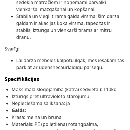
sēdekļa matračiem ir noņemami pārvalki
vienkāršai mazgāšanai un kopšanai.
Stabila un viegli tīrāma galda virsma: šim dārza
galdam ir akācijas koka virsma, tāpēc tas ir
stabils, izturīgs un vienkārši tīrāms ar mitru
drānu.
Svarīgi:
Lai dārza mēbeles kalpotu ilgāk, mēs iesakām tās
pārklāt ar ūdensnecaurlaidīgu pārsegu.
Specifikācijas
Maksimālā slogojamība (katrai sēdvietai): 110kg
Izturīgs pret ultravioleto starojumu
Nepieciešama salikšana: jā
Galds:
Krāsa: melna un brūna
Materiāls: PE (polietilēna) rotangpalma,