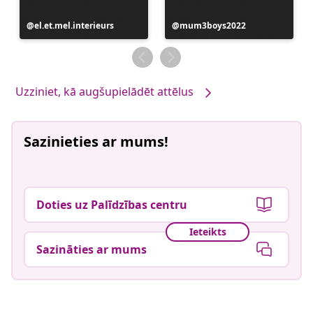
Ierakstu
el.et.mel.interieurs
Ierakstu
mum3boys2022
publicējis
publicējis
Uzziniet, kā augšupielādēt attēlus
Sazinieties ar mums!
Doties uz Palīdzības centru
Ieteikts
Sazināties ar mums