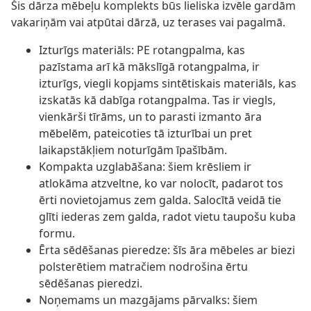
Šis dārza mēbeļu komplekts būs lieliska izvēle gardām
vakariņām vai atpūtai dārzā, uz terases vai pagalmā.
Izturīgs materiāls: PE rotangpalma, kas
pazīstama arī kā mākslīgā rotangpalma, ir
izturīgs, viegli kopjams sintētiskais materiāls, kas
izskatās kā dabīga rotangpalma. Tas ir viegls,
vienkārši tīrāms, un to parasti izmanto āra
mēbelēm, pateicoties tā izturībai un pret
laikapstākļiem noturīgām īpašībām.
Kompakta uzglabāšana: šiem krēsliem ir
atlokāma atzveltne, ko var nolocīt, padarot tos
ērti novietojamus zem galda. Salocītā veidā tie
glīti iederas zem galda, radot vietu taupošu kuba
formu.
Ērta sēdēšanas pieredze: šīs āra mēbeles ar biezi
polsterētiem matračiem nodrošina ērtu
sēdēšanas pieredzi.
Noņemams un mazgājams pārvalks: šiem