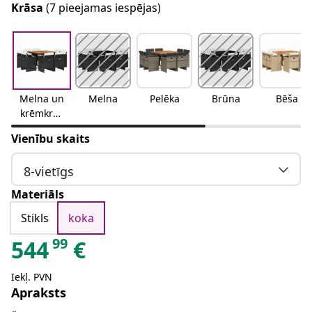
Krāsa
(7 pieejamas iespējas)
Melna un
Melna
Pelēka
Brūna
Bēša
krēmkrās
as
Vienību skaits
8-vietīgs
Materiāls
Stikls
koka
99
544
€
Iekļ. PVN
Apraksts