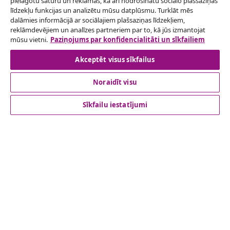
pielāgotu saturu un reklāmas, kā arī nodrošinātu sociālo plašsaziņas
līdzekļu funkcijas un analizētu mūsu datplūsmu. Turklāt mēs
Atteikties no līguma
dalāmies informācijā ar sociālajiem plašsaziņas līdzekļiem,
reklāmdevējiem un analīzes partneriem par to, kā jūs izmantojat
mūsu vietni.
Paziņojums par konfidencialitāti un sīkfailiem
Akceptēt visus sīkfailus
klientu apkalpoanaš
Noraidīt visu
Uzņēmējdarbība
Sīkfailu iestatījumi
vidaXL
Apskatiet vairāk