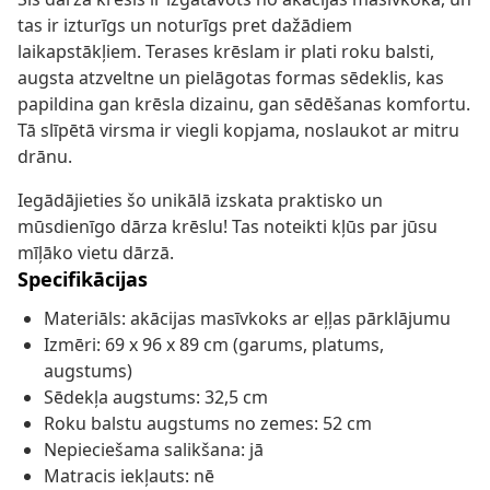
tas ir izturīgs un noturīgs pret dažādiem
laikapstākļiem. Terases krēslam ir plati roku balsti,
augsta atzveltne un pielāgotas formas sēdeklis, kas
papildina gan krēsla dizainu, gan sēdēšanas komfortu.
Tā slīpētā virsma ir viegli kopjama, noslaukot ar mitru
drānu.
Iegādājieties šo unikālā izskata praktisko un
mūsdienīgo dārza krēslu! Tas noteikti kļūs par jūsu
mīļāko vietu dārzā.
Specifikācijas
Materiāls: akācijas masīvkoks ar eļļas pārklājumu
Izmēri: 69 x 96 x 89 cm (garums, platums,
augstums)
Sēdekļa augstums: 32,5 cm
Roku balstu augstums no zemes: 52 cm
Nepieciešama salikšana: jā
Matracis iekļauts: nē