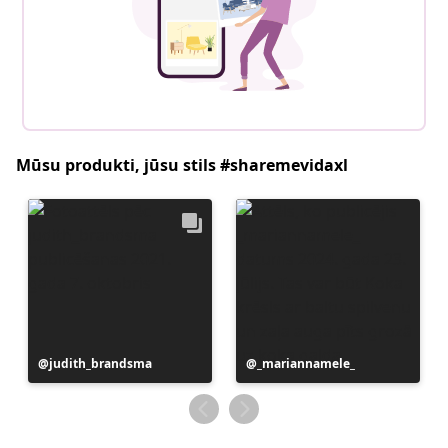
Mūsu produkti, jūsu stils #sharemevidaxl
Ierakstu
judith_brandsma
Ierakstu
_mariannamele_
publicējis
publicējis