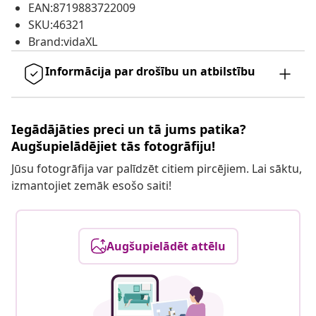
EAN:8719883722009
SKU:46321
Brand:vidaXL
Informācija par drošību un atbilstību
Iegādājāties preci un tā jums patika?
Augšupielādējiet tās fotogrāfiju!
Jūsu fotogrāfija var palīdzēt citiem pircējiem. Lai sāktu,
izmantojiet zemāk esošo saiti!
Augšupielādēt attēlu