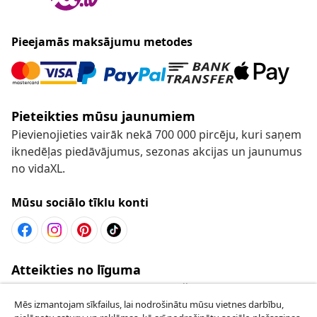
Pieejamās maksājumu metodes
Pieteikties mūsu jaunumiem
Pievienojieties vairāk nekā 700 000 pircēju, kuri saņem
iknedēļas piedāvājumus, sezonas akcijas un jaunumus
no vidaXL.
Mūsu sociālo tīklu konti
Atteikties no līguma
Iesniegt pieprasījumu par atteikšanos no
pasūtījuma.
Mēs izmantojam sīkfailus, lai nodrošinātu mūsu vietnes darbību,