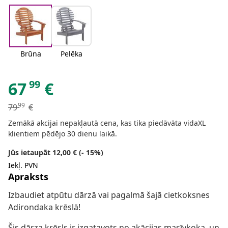
Brūna
Pelēka
99
67
€
99
79
€
Zemākā akcijai nepakļautā cena, kas tika piedāvāta vidaXL
klientiem pēdējo 30 dienu laikā.
Jūs ietaupāt 12,00 € (- 15%)
Iekļ. PVN
Apraksts
Izbaudiet atpūtu dārzā vai pagalmā šajā cietkoksnes
Adirondaka krēslā!
Šis dārza krēsls ir izgatavots no akācijas masīvkoka, un