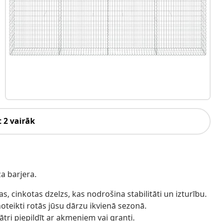
 2 vairāk
a barjera.
s, cinkotas dzelzs, kas nodrošina stabilitāti un izturību.
oteikti rotās jūsu dārzu ikvienā sezonā.
 ātri piepildīt ar akmeņiem vai granti.