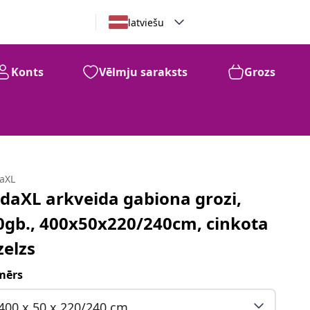
latviešu
Konts
Vēlmju saraksts
Grozs
daXL
idaXL arkveida gabiona grozi,
0gb., 400x50x220/240cm, cinkota
zelzs
mērs
400 x 50 x 220/240 cm