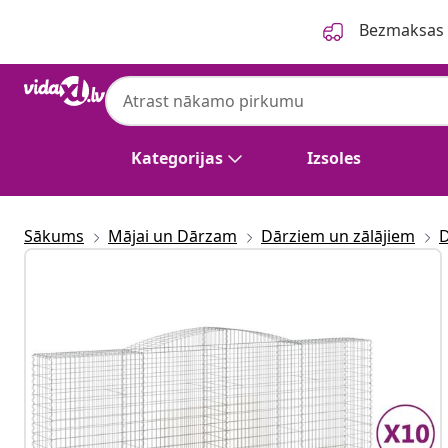
Iepriekšējais
Nākamais
Bezmaksas p
Kategorijas
Izsoles
Sākums
Mājai un Dārzam
Dārziem un zālājiem
D