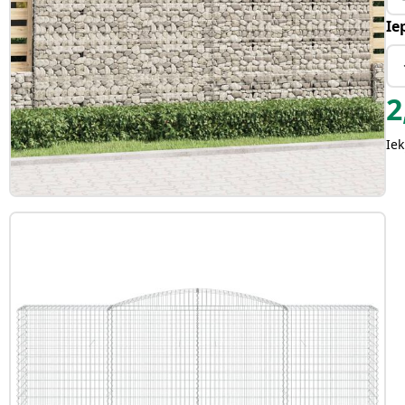
Ie
2
Iek