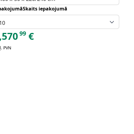
pakojumāSkaits iepakojumā
10
99
,570
€
ļ. PVN