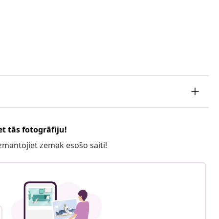
t tās fotogrāfiju!
 izmantojiet zemāk esošo saiti!