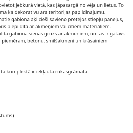
vietot jebkurā vietā, kas jāpasargā no vēja un lietus. To
mā kā dekoratīvu āra teritorijas papildinājumu.
nātie gabiona āķi cieši savieno pretējos stiepļu paneļus,
būs piepildīta ar akmeņiem vai citiem materiāliem.
pilda gabiona sienas grozs ar akmeņiem, un tas ir gatavs
iem, piemēram, betonu, smilšakmeni un krāsainiem
kta komplektā ir iekļauta rokasgrāmata.
stums)