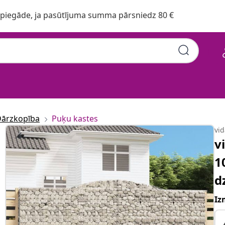
iegāde, ja pasūtījuma summa pārsniedz 80 €
ārzkopība
Puķu kastes
vi
v
1
d
Iz