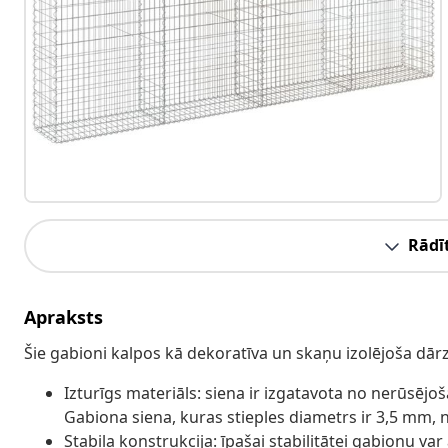
Rādīt
Apraksts
Šie gabioni kalpos kā dekoratīva un skaņu izolējoša dārz
Izturīgs materiāls: siena ir izgatavota no nerūsējoša
Gabiona siena, kuras stieples diametrs ir 3,5 mm, n
Stabila konstrukcija: īpašai stabilitātei gabionu var