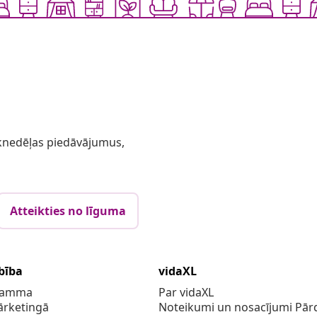
 iknedēļas piedāvājumus,
Atteikties no līguma
bība
vidaXL
gramma
Par vidaXL
ārketingā
Noteikumi un nosacījumi Pārd