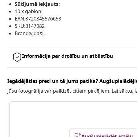
Sūtījumā iekļauts:
10 x gabioni
EAN:8720845576653
SKU:3147082
Brand:vidaXL
Informācija par drošību un atbilstību
Iegādājāties preci un tā jums patika? Augšupielādējie
Jūsu fotogrāfija var palīdzēt citiem pircējiem. Lai sāktu,
Augšupielādēt attēlu