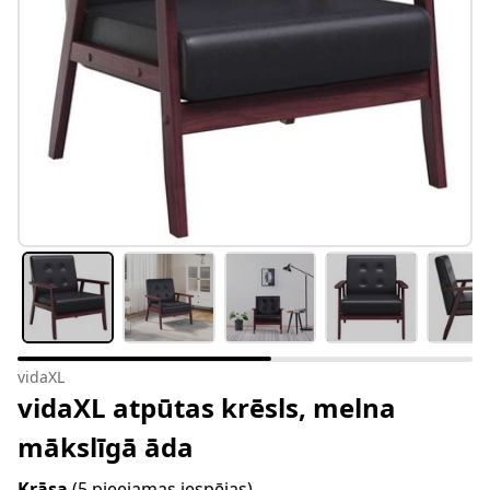
vidaXL
vidaXL atpūtas krēsls, melna
mākslīgā āda
Krāsa
(5 pieejamas iespējas)