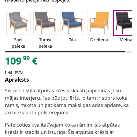
Gaiši
Tumši
Zila
Dzeltena
Melna
pelēka
pelēka
99
109
€
Iekļ. PVN
Apraksts
Šis retro stila atpūtas krēsls skaisti papildinās jūsu
mājas interjeru. Tas būs ļoti ērts, jo tam ir stiprs koka
rāmis, mīksta un patīkama mākslīgās ādas apdare, kā
arī biezs putu polsterējums.
Pateicoties kvalitatīvajam koka rāmim, šis atpūtas
krēsls ir stabils un izturīgs. Šis atpūtas krēsls ar