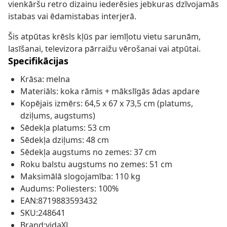
vienkāršu retro dizainu iederēsies jebkuras dzīvojamās
istabas vai ēdamistabas interjerā.
Šis atpūtas krēsls kļūs par iemīļotu vietu sarunām,
lasīšanai, televizora pārraižu vērošanai vai atpūtai.
Specifikācijas
Krāsa: melna
Materiāls: koka rāmis + mākslīgās ādas apdare
Kopējais izmērs: 64,5 x 67 x 73,5 cm (platums,
dziļums, augstums)
Sēdekļa platums: 53 cm
Sēdekļa dziļums: 48 cm
Sēdekļa augstums no zemes: 37 cm
Roku balstu augstums no zemes: 51 cm
Maksimālā slogojamība: 110 kg
Audums: Poliesters: 100%
EAN:8719883593432
SKU:248641
Brand:vidaXL