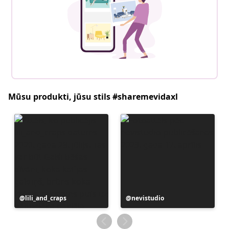
Mūsu produkti, jūsu stils #sharemevidaxl
Ierakstu
lili_and_craps
Ierakstu
nevistudio
publicējis
publicējis