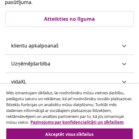
pasūtījuma.
Atteikties no līguma
klientu apkalpoanaš
Uzņēmējdarbība
vidaXL
Mēs izmantojam sīkfailus, lai nodrošinātu mūsu vietnes darbību,
pielāgotu saturu un reklāmas, kā arī nodrošinātu sociālo plašsaziņas
Apskatiet vairāk
līdzekļu funkcijas un analizētu mūsu datplūsmu. Turklāt mēs
dalāmies informācijā ar sociālajiem plašsaziņas līdzekļiem,
reklāmdevējiem un analīzes partneriem par to, kā jūs izmantojat
mūsu vietni.
Paziņojums par konfidencialitāti un sīkfailiem
Akceptēt visus sīkfailus