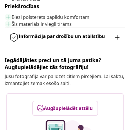
Priekšrocības
Biezi polsterēts papildu komfortam
Šis materiāls ir viegli tīrāms
Informācija par drošību un atbilstību
Iegādājāties preci un tā jums patika?
Augšupielādējiet tās fotogrāfiju!
Jūsu fotogrāfija var palīdzēt citiem pircējiem. Lai sāktu,
izmantojiet zemāk esošo saiti!
Augšupielādēt attēlu