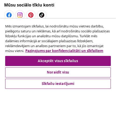
Mūsu sociālo tīklu konti
Mēs izmantojam sīkfailus, lai nodrošinātu mūsu vietnes darbību,
Atteikties no līguma
pielāgotu saturu un reklāmas, kā arī nodrošinātu sociālo plašsaziņas
Iesniegt pieprasījumu par atteikšanos no
līdzekļu funkcijas un analizētu mūsu datplūsmu. Turklāt mēs
dalāmies informācijā ar sociālajiem plašsaziņas līdzekļiem,
pasūtījuma.
reklāmdevējiem un analīzes partneriem par to, kā jūs izmantojat
mūsu vietni.
Paziņojums par konfidencialitāti un sīkfailiem
Atteikties no līguma
Akceptēt visus sīkfailus
Noraidīt visu
klientu apkalpoanaš
Sīkfailu iestatījumi
Uzņēmējdarbība
vidaXL