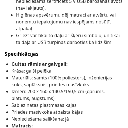
nepieciešams sertificēts 5 V USB barošanas avots
(nav iekļauts).
Higiēnas apsvērumu dēļ matraci ar atvērtu vai
noņemtu iepakojumu nav iespējams nosūtīt
atpakaļ.
Griezt var tikai to daļu ar šķēru simbolu, un tikai
tā daļa ar USB turpinās darboties kā līdz šim.
Specifikācijas
Gultas rāmis ar galvgali:
Krāsa: gaiši pelēka
Materiāls: samts (100% poliesters), inženierijas
koks, saplāksnis, priedes masīvkoks
Izmēri: 200 x 160 x 140,5/150,5 cm (garums,
platums, augstums)
Sabiezinātas plastmasas kājas
Priedes masīvkoka atbalsta kājas
Nepieciešama salikšana: jā
Matracis: