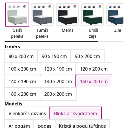
Gaiši
Tumši
Melns
Tumši
Zila
pelēka
pelēka
zaļa
Izmērs
80 x 200 cm
90 x 190 cm
90 x 200 cm
100 x 200 cm
120 x 190 cm
120 x 200 cm
140 x 190 cm
140 x 200 cm
160 x 200 cm
180 x 200 cm
200 x 200 cm
Modelis
Vienkāršs dizains
Bloks ar kvadrātiem
Ar pogām
pogas
Kristāla pogu tuftings