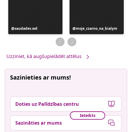
Ierakstu
saudades.wd
Ierakstu
moje_czarno_na_bialym
publicējis
publicējis
Uzziniet, kā augšupielādēt attēlus
Sazinieties ar mums!
Doties uz Palīdzības centru
Ieteikts
Sazināties ar mums