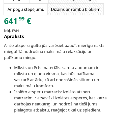
Ar pogu stepējumu
Dizains ar rombu blokiem
99
641
€
Iekļ. PVN
Apraksts
Ar šo atsperu gultu jūs varēsiet baudīt mierīgu nakts
miegu! Tā nodrošina maksimālu relaksāciju un
patīkamu miegu.
Mīksts un ērts materiāls: samta audumam ir
mīksta un gluda virsma, kas būs patīkama
saskarē ar ādu, kā arī nodrošinās siltumu un
maksimālu komfortu.
Izolēto atsperu matracis: izolēto atsperu
matracim ir atsevišķi izolētas atsperes, kas katra
darbojas neatkarīgi un nodrošina tieši jums
pielāgotu atbalstu, reaģējot tikai uz spiedienu