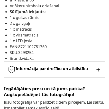
IP klase: IP65
Ar šķēru simbolu griešanai
Sūtījumā iekļauts:
1 x gultas rāmis
2 x galvgaļi
1 x matracis
1 x virsmatracis
1 x LED josla
EAN:8721102781360
SKU:3293254
Brand:vidaXL
Informācija par drošību un atbilstību
Iegādājāties preci un tā jums patika?
Augšupielādējiet tās fotogrāfiju!
Jūsu fotogrāfija var palīdzēt citiem pircējiem. Lai sāktu,
izmantojiet zemāk esošo saiti!