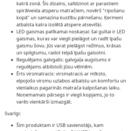
katrā zonā. Šis dizains, salīdzinot ar parastiem
spirālveida atsperu matračiem, novērš "ripošanu
kopā" un samazina kustību pārnešanu. Ķermeni
atbalsta katra izolētā atspere atsevišķi.
LED gaismas patīkamai noskaņai: šai gultai ir LED
gaismas, kuras var viegli pielāgot un radīt īpašu
gaismu šovu. Jūs varat pielāgot režīmus, krāsas
un spilgtumu, radot telpā īpašu gaisotni.
Regulējams galvgalis: galvgaļa augstums ir
regulējams atbilstoši jūsu vēlmēm.
Ērts virsmatracis: virsmatracis ar mīksto,
elpojošo virsmu uzlabos atbalstu un komfortu un
vienlaikus pagarinās matrača kalpošanas laiku.
Noņemamais pārsegs ir viegli kopjams, jo to
varēs vienkārši izmazgāt.
Svarīgi:
Šim produktam ir USB savienotājs, kam