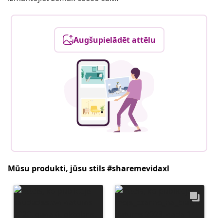
Augšupielādēt attēlu
Mūsu produkti, jūsu stils #sharemevidaxl