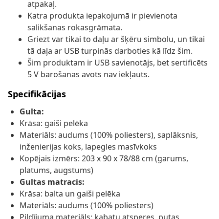
atpakaļ.
Katra produkta iepakojumā ir pievienota
salikšanas rokasgrāmata.
Griezt var tikai to daļu ar šķēru simbolu, un tikai
tā daļa ar USB turpinās darboties kā līdz šim.
Šim produktam ir USB savienotājs, bet sertificēts
5 V barošanas avots nav iekļauts.
Specifikācijas
Gulta:
Krāsa: gaiši pelēka
Materiāls: audums (100% poliesters), saplāksnis,
inženierijas koks, lapegles masīvkoks
Kopējais izmērs: 203 x 90 x 78/88 cm (garums,
platums, augstums)
Gultas matracis:
Krāsa: balta un gaiši pelēka
Materiāls: audums (100% poliesters)
Pildījuma materiāls: kabatu atsperes, putas