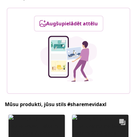
Augšupielādēt attēlu
Mūsu produkti, jūsu stils #sharemevidaxl