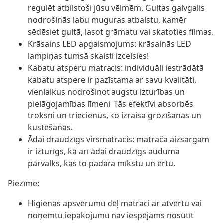
regulēt atbilstoši jūsu vēlmēm. Gultas galvgalis
nodrošinās labu muguras atbalstu, kamēr
sēdēsiet gultā, lasot grāmatu vai skatoties filmas.
Krāsains LED apgaismojums: krāsainās LED
lampiņas tumsā skaisti izcelsies!
Kabatu atsperu matracis: individuāli iestrādātā
kabatu atspere ir pazīstama ar savu kvalitāti,
vienlaikus nodrošinot augstu izturības un
pielāgojamības līmeni. Tās efektīvi absorbēs
troksni un triecienus, ko izraisa grozīšanās un
kustēšanās.
Ādai draudzīgs virsmatracis: matrača aizsargam
ir izturīgs, kā arī ādai draudzīgs auduma
pārvalks, kas to padara mīkstu un ērtu.
Piezīme:
Higiēnas apsvērumu dēļ matraci ar atvērtu vai
noņemtu iepakojumu nav iespējams nosūtīt