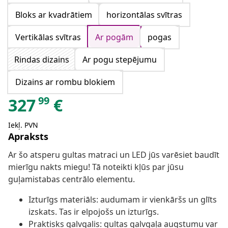
Bloks ar kvadrātiem
horizontālas svītras
Vertikālas svītras
Ar pogām
pogas
Rindas dizains
Ar pogu stepējumu
Dizains ar rombu blokiem
99
327
€
Iekļ. PVN
Apraksts
Ar šo atsperu gultas matraci un LED jūs varēsiet baudīt
mierīgu nakts miegu! Tā noteikti kļūs par jūsu
guļamistabas centrālo elementu.
Izturīgs materiāls: audumam ir vienkāršs un glīts
izskats. Tas ir elpojošs un izturīgs.
Praktisks galvgalis: gultas galvgaļa augstumu var