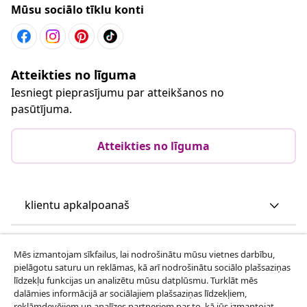
Mūsu sociālo tīklu konti
Atteikties no līguma
Iesniegt pieprasījumu par atteikšanos no
pasūtījuma.
Atteikties no līguma
klientu apkalpoanaš
Uzņēmējdarbība
Mēs izmantojam sīkfailus, lai nodrošinātu mūsu vietnes darbību,
pielāgotu saturu un reklāmas, kā arī nodrošinātu sociālo plašsaziņas
līdzekļu funkcijas un analizētu mūsu datplūsmu. Turklāt mēs
vidaXL
dalāmies informācijā ar sociālajiem plašsaziņas līdzekļiem,
reklāmdevējiem un analīzes partneriem par to, kā jūs izmantojat