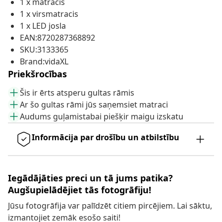
1 x matracis
1 x virsmatracis
1 x LED josla
EAN:8720287368892
SKU:3133365
Brand:vidaXL
Priekšrocības
Šis ir ērts atsperu gultas rāmis
Ar šo gultas rāmi jūs saņemsiet matraci
Audums guļamistabai piešķir maigu izskatu
Informācija par drošību un atbilstību
Iegādājāties preci un tā jums patika?
Augšupielādējiet tās fotogrāfiju!
Jūsu fotogrāfija var palīdzēt citiem pircējiem. Lai sāktu,
izmantojiet zemāk esošo saiti!