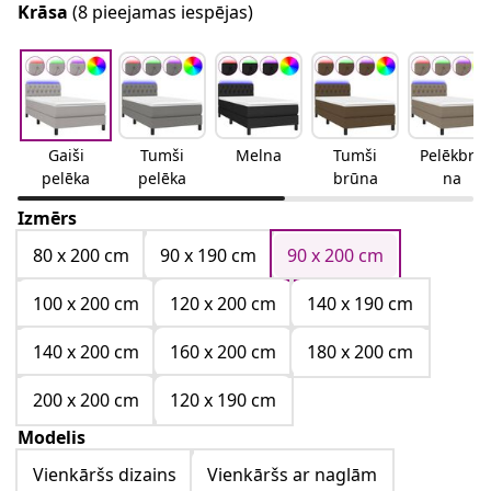
Krāsa
(8 pieejamas iespējas)
Gaiši
Tumši
Melna
Tumši
Pelēkbrū
pelēka
pelēka
brūna
na
Izmērs
80 x 200 cm
90 x 190 cm
90 x 200 cm
100 x 200 cm
120 x 200 cm
140 x 190 cm
140 x 200 cm
160 x 200 cm
180 x 200 cm
200 x 200 cm
120 x 190 cm
Modelis
Vienkāršs dizains
Vienkāršs ar naglām