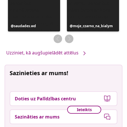
Ierakstu
saudades.wd
Ierakstu
moje_czarno_na_bialym
publicējis
publicējis
Uzziniet, kā augšupielādēt attēlus
Sazinieties ar mums!
Doties uz Palīdzības centru
Ieteikts
Sazināties ar mums