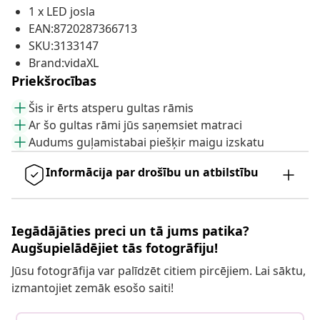
1 x LED josla
EAN:8720287366713
SKU:3133147
Brand:vidaXL
Priekšrocības
Šis ir ērts atsperu gultas rāmis
Ar šo gultas rāmi jūs saņemsiet matraci
Audums guļamistabai piešķir maigu izskatu
Informācija par drošību un atbilstību
Iegādājāties preci un tā jums patika?
Augšupielādējiet tās fotogrāfiju!
Jūsu fotogrāfija var palīdzēt citiem pircējiem. Lai sāktu,
izmantojiet zemāk esošo saiti!