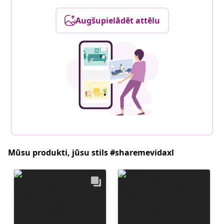
Augšupielādēt attēlu
Mūsu produkti, jūsu stils #sharemevidaxl