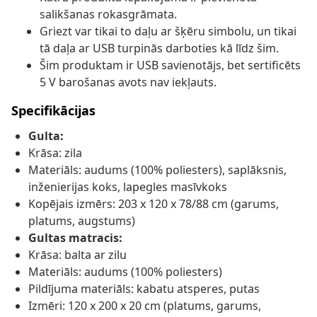
salikšanas rokasgrāmata.
Griezt var tikai to daļu ar šķēru simbolu, un tikai
tā daļa ar USB turpinās darboties kā līdz šim.
Šim produktam ir USB savienotājs, bet sertificēts
5 V barošanas avots nav iekļauts.
Specifikācijas
Gulta:
Krāsa: zila
Materiāls: audums (100% poliesters), saplāksnis,
inženierijas koks, lapegles masīvkoks
Kopējais izmērs: 203 x 120 x 78/88 cm (garums,
platums, augstums)
Gultas matracis:
Krāsa: balta ar zilu
Materiāls: audums (100% poliesters)
Pildījuma materiāls: kabatu atsperes, putas
Izmēri: 120 x 200 x 20 cm (platums, garums,