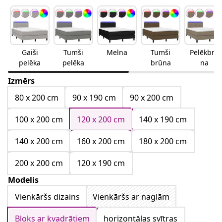
Gaiši
Tumši
Melna
Tumši
Pelēkbrū
pelēka
pelēka
brūna
na
Izmērs
80 x 200 cm
90 x 190 cm
90 x 200 cm
100 x 200 cm
120 x 200 cm
140 x 190 cm
140 x 200 cm
160 x 200 cm
180 x 200 cm
200 x 200 cm
120 x 190 cm
Modelis
Vienkāršs dizains
Vienkāršs ar naglām
Bloks ar kvadrātiem
horizontālas svītras