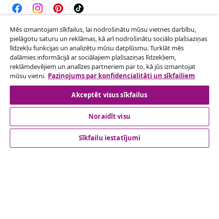
Mēs izmantojam sīkfailus, lai nodrošinātu mūsu vietnes darbību,
Atteikties no līguma
pielāgotu saturu un reklāmas, kā arī nodrošinātu sociālo plašsaziņas
Iesniegt pieprasījumu par atteikšanos no
līdzekļu funkcijas un analizētu mūsu datplūsmu. Turklāt mēs
dalāmies informācijā ar sociālajiem plašsaziņas līdzekļiem,
pasūtījuma.
reklāmdevējiem un analīzes partneriem par to, kā jūs izmantojat
mūsu vietni.
Paziņojums par konfidencialitāti un sīkfailiem
Atteikties no līguma
Akceptēt visus sīkfailus
Noraidīt visu
klientu apkalpoanaš
Sīkfailu iestatījumi
Uzņēmējdarbība
vidaXL
Apskatiet vairāk