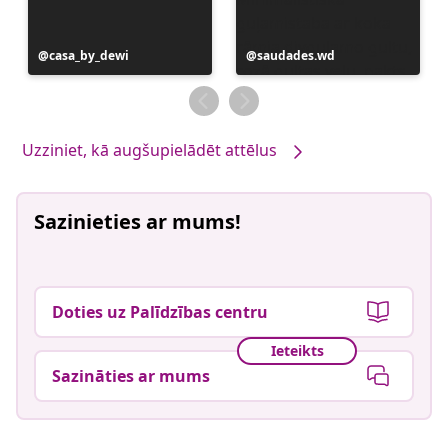
Ierakstu
casa_by_dewi
Ierakstu
saudades.wd
publicējis
publicējis
Uzziniet, kā augšupielādēt attēlus
Sazinieties ar mums!
Doties uz Palīdzības centru
Ieteikts
Sazināties ar mums