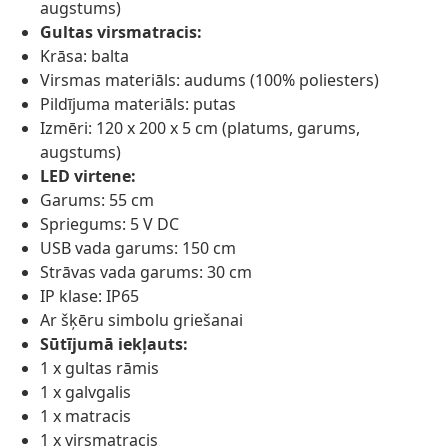
augstums)
Gultas virsmatracis:
Krāsa: balta
Virsmas materiāls: audums (100% poliesters)
Pildījuma materiāls: putas
Izmēri: 120 x 200 x 5 cm (platums, garums,
augstums)
LED virtene:
Garums: 55 cm
Spriegums: 5 V DC
USB vada garums: 150 cm
Strāvas vada garums: 30 cm
IP klase: IP65
Ar šķēru simbolu griešanai
Sūtījumā iekļauts:
1 x gultas rāmis
1 x galvgalis
1 x matracis
1 x virsmatracis