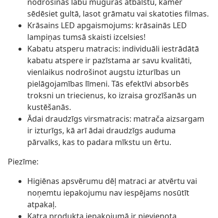
nodrošinās labu muguras atbalstu, kamēr
sēdēsiet gultā, lasot grāmatu vai skatoties filmas.
Krāsains LED apgaismojums: krāsainās LED
lampiņas tumsā skaisti izcelsies!
Kabatu atsperu matracis: individuāli iestrādātā
kabatu atspere ir pazīstama ar savu kvalitāti,
vienlaikus nodrošinot augstu izturības un
pielāgojamības līmeni. Tās efektīvi absorbēs
troksni un triecienus, ko izraisa grozīšanās un
kustēšanās.
Ādai draudzīgs virsmatracis: matrača aizsargam
ir izturīgs, kā arī ādai draudzīgs auduma
pārvalks, kas to padara mīkstu un ērtu.
Piezīme:
Higiēnas apsvērumu dēļ matraci ar atvērtu vai
noņemtu iepakojumu nav iespējams nosūtīt
atpakaļ.
Katra produkta iepakojumā ir pievienota