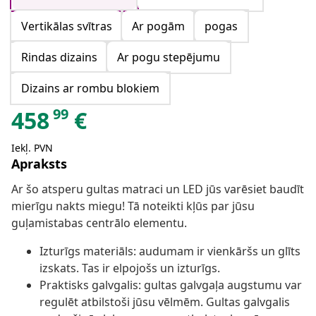
Vertikālas svītras
Ar pogām
pogas
Rindas dizains
Ar pogu stepējumu
Dizains ar rombu blokiem
99
458
€
Iekļ. PVN
Apraksts
Ar šo atsperu gultas matraci un LED jūs varēsiet baudīt
mierīgu nakts miegu! Tā noteikti kļūs par jūsu
guļamistabas centrālo elementu.
Izturīgs materiāls: audumam ir vienkāršs un glīts
izskats. Tas ir elpojošs un izturīgs.
Praktisks galvgalis: gultas galvgaļa augstumu var
regulēt atbilstoši jūsu vēlmēm. Gultas galvgalis