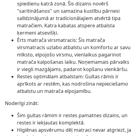
spiedienu katrā zonā. Šis dizains novērš
"saritināšanos" un samazina kustību pārnesi
salīdzinājumā ar tradicionālajiem atvērtā tipa
matračiem. Katra kabatas atspere atbalsta
ķermeni atsevišķi.
Ērts matrača virsmatracis: Šis matrača
virsmatracis uzlabo atbalstu un komfortu ar savu
mīksto, elpojošo virsmu, vienlaikus pagarinot
matrača kalpošanas laiku. Noņemamais pārvalks
ir viegli mazgājams, padarot kopšanu vienkāršu.
Restes optimālam atbalstam: Gultas rāmis ir
aprīkots ar restēm, kas nodrošina nepieciešamo
atbalstu un matrača elpojamību.
Noderīgi zināt:
Šim gultas rāmim ir restes pamatnes dizains, un
restes ir iekļautas komplektā.
Higiēnas apsvērumu dēļ matraci nevar atgriezt, ja