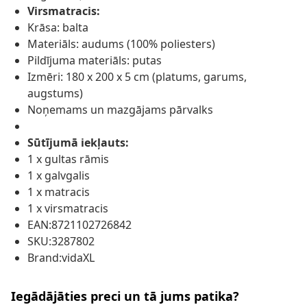
Virsmatracis:
Krāsa: balta
Materiāls: audums (100% poliesters)
Pildījuma materiāls: putas
Izmēri: 180 x 200 x 5 cm (platums, garums,
augstums)
Noņemams un mazgājams pārvalks
Sūtījumā iekļauts:
1 x gultas rāmis
1 x galvgalis
1 x matracis
1 x virsmatracis
EAN:8721102726842
SKU:3287802
Brand:vidaXL
Iegādājāties preci un tā jums patika?