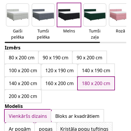
Gaiši
Tumši
Melns
Tumši
Rozā
pelēka
pelēka
zaļa
Izmērs
80 x 200 cm
90 x 190 cm
90 x 200 cm
100 x 200 cm
120 x 190 cm
140 x 190 cm
140 x 200 cm
160 x 200 cm
180 x 200 cm
200 x 200 cm
Modelis
Vienkāršs dizains
Bloks ar kvadrātiem
Ar pogām
pogas
Kristāla pogu tuftings