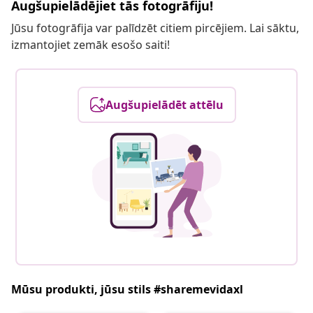
Augšupielādējiet tās fotogrāfiju!
Jūsu fotogrāfija var palīdzēt citiem pircējiem. Lai sāktu,
izmantojiet zemāk esošo saiti!
Augšupielādēt attēlu
Mūsu produkti, jūsu stils #sharemevidaxl