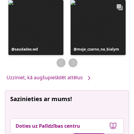
Ierakstu
saudades.wd
Ierakstu
moje_czarno_na_bialym
publicējis
publicējis
Uzziniet, kā augšupielādēt attēlus
Sazinieties ar mums!
Doties uz Palīdzības centru