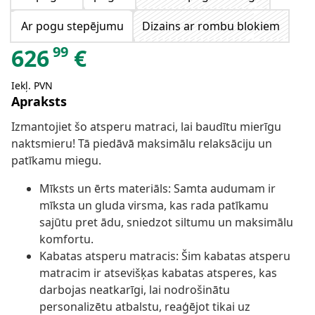
Ar pogu stepējumu
Dizains ar rombu blokiem
99
626
€
Iekļ. PVN
Apraksts
Izmantojiet šo atsperu matraci, lai baudītu mierīgu
naktsmieru! Tā piedāvā maksimālu relaksāciju un
patīkamu miegu.
Mīksts un ērts materiāls: Samta audumam ir
mīksta un gluda virsma, kas rada patīkamu
sajūtu pret ādu, sniedzot siltumu un maksimālu
komfortu.
Kabatas atsperu matracis: Šim kabatas atsperu
matracim ir atsevišķas kabatas atsperes, kas
darbojas neatkarīgi, lai nodrošinātu
personalizētu atbalstu, reaģējot tikai uz