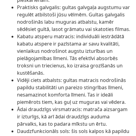
pieskārienam.
Praktisks galvgalis: gultas galvgaļa augstumu var
regulēt atbilstoši jūsu vēlmēm. Gultas galvgalis
nodrošinās labu muguras atbalstu, kamēr
sēdēsiet gultā, lasot grāmatu vai skatoties filmas.
Kabatu atsperu matracis: individuāli iestrādātā
kabatu atspere ir pazīstama ar savu kvalitāti,
vienlaikus nodrošinot augstu izturības un
pielāgojamības līmeni. Tās efektīvi absorbēs
troksni un triecienus, ko izraisa grozīšanās un
kustēšanās.
Vidēji ciets atbalsts: gultas matracis nodrošinās
papildu stabilitāti un pareizo stingrības līmeni,
nesamazinot komforta līmeni. Tas ir ideāli
piemērots tiem, kas guļ uz muguras vai vēdera.
Ādai draudzīgs virsmatracis: matrača aizsargam
ir izturīgs, kā arī ādai draudzīgs auduma
pārvalks, kas to padara mīkstu un ērtu.
Daudzfunkcionāls sols: šis sols kalpos kā papildu