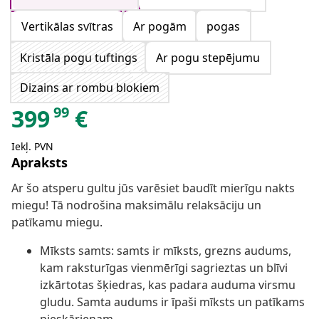
Vertikālas svītras
Ar pogām
pogas
Kristāla pogu tuftings
Ar pogu stepējumu
Dizains ar rombu blokiem
99
399
€
Iekļ. PVN
Apraksts
Ar šo atsperu gultu jūs varēsiet baudīt mierīgu nakts
miegu! Tā nodrošina maksimālu relaksāciju un
patīkamu miegu.
Mīksts samts: samts ir mīksts, grezns audums,
kam raksturīgas vienmērīgi sagrieztas un blīvi
izkārtotas šķiedras, kas padara auduma virsmu
gludu. Samta audums ir īpaši mīksts un patīkams