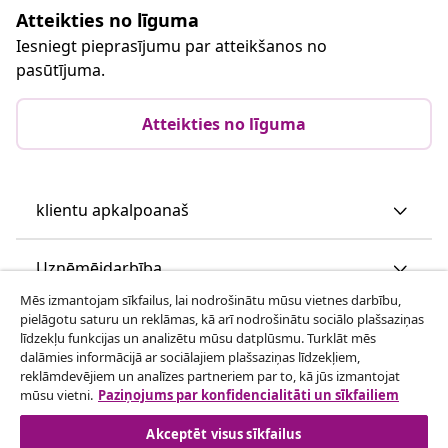
Atteikties no līguma
Iesniegt pieprasījumu par atteikšanos no
pasūtījuma.
Atteikties no līguma
klientu apkalpoanaš
Uzņēmējdarbība
Mēs izmantojam sīkfailus, lai nodrošinātu mūsu vietnes darbību,
pielāgotu saturu un reklāmas, kā arī nodrošinātu sociālo plašsaziņas
vidaXL
līdzekļu funkcijas un analizētu mūsu datplūsmu. Turklāt mēs
dalāmies informācijā ar sociālajiem plašsaziņas līdzekļiem,
reklāmdevējiem un analīzes partneriem par to, kā jūs izmantojat
Apskatiet vairāk
mūsu vietni.
Paziņojums par konfidencialitāti un sīkfailiem
Akceptēt visus sīkfailus