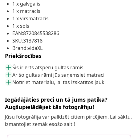
1 x galvgalis
1 x matracis
1 x virsmatracis
1 x sols
EAN:8720845538286
SKU:3137818
Brand:vidaXL
Priekšrocības
Šis ir ērts atsperu gultas rāmis
Ar šo gultas rāmi jūs saņemsiet matraci
Notīriet materiālu, lai tas izskatītos jauki
Iegādājāties preci un tā jums patika?
Augšupielādējiet tās fotogrāfiju!
Jūsu fotogrāfija var palīdzēt citiem pircējiem. Lai sāktu,
izmantojiet zemāk esošo saiti!