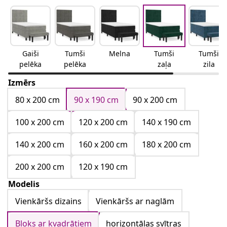
Gaiši
Tumši
Melna
Tumši
Tumši
pelēka
pelēka
zaļa
zila
Izmērs
80 x 200 cm
90 x 190 cm
90 x 200 cm
100 x 200 cm
120 x 200 cm
140 x 190 cm
140 x 200 cm
160 x 200 cm
180 x 200 cm
200 x 200 cm
120 x 190 cm
Modelis
Vienkāršs dizains
Vienkāršs ar naglām
Bloks ar kvadrātiem
horizontālas svītras