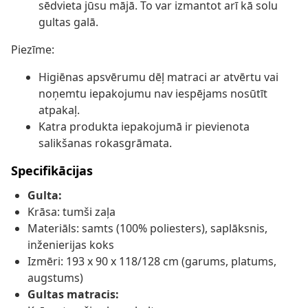
sēdvieta jūsu mājā. To var izmantot arī kā solu
gultas galā.
Piezīme:
Higiēnas apsvērumu dēļ matraci ar atvērtu vai
noņemtu iepakojumu nav iespējams nosūtīt
atpakaļ.
Katra produkta iepakojumā ir pievienota
salikšanas rokasgrāmata.
Specifikācijas
Gulta:
Krāsa: tumši zaļa
Materiāls: samts (100% poliesters), saplāksnis,
inženierijas koks
Izmēri: 193 x 90 x 118/128 cm (garums, platums,
augstums)
Gultas matracis: