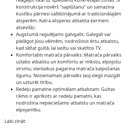
reaģējot tikai uz spiedienu konkrētajās zonās. Šī
konstrukcija novērš “saplūšanu” un samazina
kustību pārnesi salīdzinājumā ar tradicionālajām
atsperēm. Katra atsperes atbalsta ķermeni
atsevišķi.
Augstumā regulējams galvgalis: Galvgali var
pielāgot jūsu vēlmēm, nodrošinot ērtu atbalstu,
kad sēžat gultā, lai lasītu vai skatītos TV.
Komfortabls matrača pārvalks: Matrača pārvalks
uzlabo atbalstu un komfortu ar mīkstu, elpojošu
virsmu, vienlaikus pagarina matrača kalpošanas
ilgumu. Noņemamais pārvalks ļauj viegli mazgāt
un uzturēt tīrību.
Redeļu pamatne optimālam atbalstam: Gultas
rāmis ir aprīkots ar redeļu pamatni, kas
nodrošina nepieciešamo atbalstu un matrača
elpojamību.
Labi zināt: