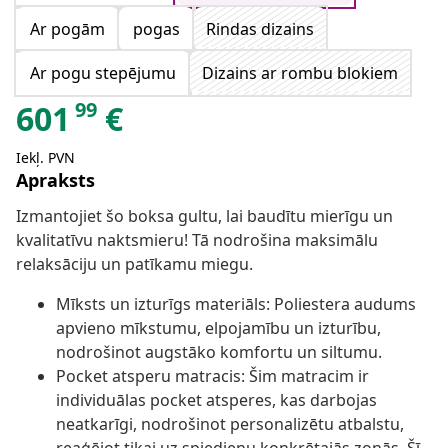
Ar pogām
pogas
Rindas dizains
Ar pogu stepējumu
Dizains ar rombu blokiem
99
601
€
Iekļ. PVN
Apraksts
Izmantojiet šo boksa gultu, lai baudītu mierīgu un
kvalitatīvu naktsmieru! Tā nodrošina maksimālu
relaksāciju un patīkamu miegu.
Mīksts un izturīgs materiāls: Poliestera audums
apvieno mīkstumu, elpojamību un izturību,
nodrošinot augstāko komfortu un siltumu.
Pocket atsperu matracis: Šim matracim ir
individuālas pocket atsperes, kas darbojas
neatkarīgi, nodrošinot personalizētu atbalstu,