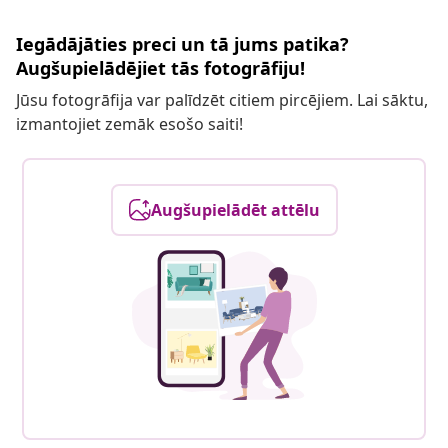
Iegādājāties preci un tā jums patika?
Augšupielādējiet tās fotogrāfiju!
Jūsu fotogrāfija var palīdzēt citiem pircējiem. Lai sāktu,
izmantojiet zemāk esošo saiti!
Augšupielādēt attēlu