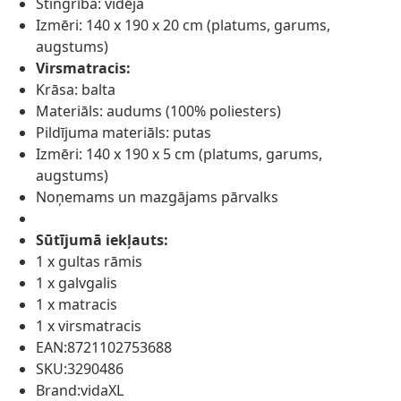
Stingrība: vidēja
Izmēri: 140 x 190 x 20 cm (platums, garums,
augstums)
Virsmatracis:
Krāsa: balta
Materiāls: audums (100% poliesters)
Pildījuma materiāls: putas
Izmēri: 140 x 190 x 5 cm (platums, garums,
augstums)
Noņemams un mazgājams pārvalks
Sūtījumā iekļauts:
1 x gultas rāmis
1 x galvgalis
1 x matracis
1 x virsmatracis
EAN:8721102753688
SKU:3290486
Brand:vidaXL