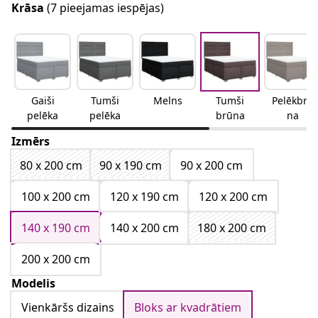
Krāsa
(7 pieejamas iespējas)
Gaiši
Tumši
Melns
Tumši
Pelēkbrū
pelēka
pelēka
brūna
na
Izmērs
80 x 200 cm
90 x 190 cm
90 x 200 cm
100 x 200 cm
120 x 190 cm
120 x 200 cm
140 x 190 cm
140 x 200 cm
180 x 200 cm
200 x 200 cm
Modelis
Vienkāršs dizains
Bloks ar kvadrātiem