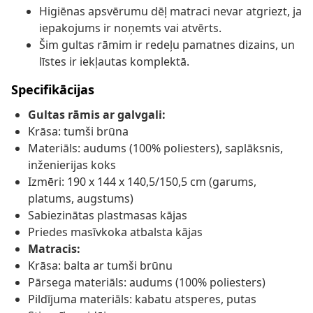
Higiēnas apsvērumu dēļ matraci nevar atgriezt, ja
iepakojums ir noņemts vai atvērts.
Šim gultas rāmim ir redeļu pamatnes dizains, un
līstes ir iekļautas komplektā.
Specifikācijas
Gultas rāmis ar galvgali:
Krāsa: tumši brūna
Materiāls: audums (100% poliesters), saplāksnis,
inženierijas koks
Izmēri: 190 x 144 x 140,5/150,5 cm (garums,
platums, augstums)
Sabiezinātas plastmasas kājas
Priedes masīvkoka atbalsta kājas
Matracis:
Krāsa: balta ar tumši brūnu
Pārsega materiāls: audums (100% poliesters)
Pildījuma materiāls: kabatu atsperes, putas