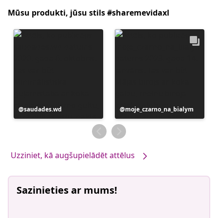
Mūsu produkti, jūsu stils #sharemevidaxl
Ierakstu
saudades.wd
Ierakstu
moje_czarno_na_bialym
publicējis
publicējis
Uzziniet, kā augšupielādēt attēlus
Sazinieties ar mums!