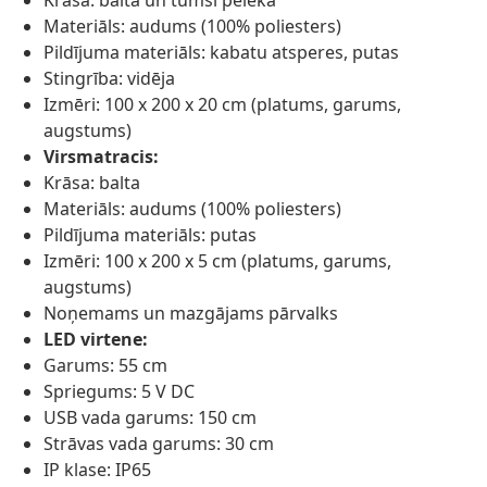
Krāsa: balta un tumši pelēka
Materiāls: audums (100% poliesters)
Pildījuma materiāls: kabatu atsperes, putas
Stingrība: vidēja
Izmēri: 100 x 200 x 20 cm (platums, garums,
augstums)
Virsmatracis:
Krāsa: balta
Materiāls: audums (100% poliesters)
Pildījuma materiāls: putas
Izmēri: 100 x 200 x 5 cm (platums, garums,
augstums)
Noņemams un mazgājams pārvalks
LED virtene:
Garums: 55 cm
Spriegums: 5 V DC
USB vada garums: 150 cm
Strāvas vada garums: 30 cm
IP klase: IP65