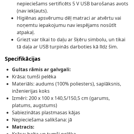
nepieciešams sertificēts 5 V USB barošanas avots
(nav iekļauts).
Higiēnas apsvērumu dēļ matraci ar atvērtu vai
noņemtu iepakojumu nav iespējams nosūtīt
atpakaļ.
Griezt var tikai to daļu ar šķēru simbolu, un tikai
tā daļa ar USB turpinās darboties kā līdz šim.
Specifikācijas
Gultas rāmis ar galvgali:
Krāsa: tumši pelēka
Materiāls: audums (100% poliesters), saplāksnis,
inženierijas koks
Izmēri: 200 x 100 x 140,5/150,5 cm (garums,
platums, augstums)
Sabiezinātas plastmasas kājas
Nepieciešama salikšana: jā
Matracis: