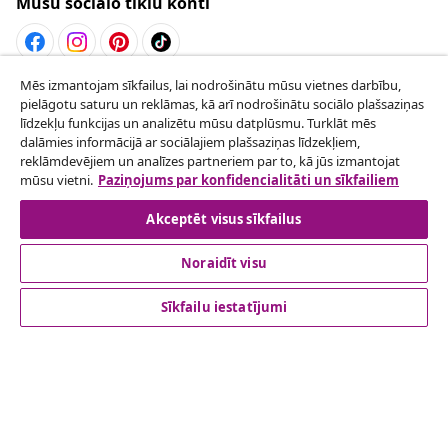
Mūsu sociālo tīklu konti
Mēs izmantojam sīkfailus, lai nodrošinātu mūsu vietnes darbību,
Atteikties no līguma
pielāgotu saturu un reklāmas, kā arī nodrošinātu sociālo plašsaziņas
Iesniegt pieprasījumu par atteikšanos no
līdzekļu funkcijas un analizētu mūsu datplūsmu. Turklāt mēs
dalāmies informācijā ar sociālajiem plašsaziņas līdzekļiem,
pasūtījuma.
reklāmdevējiem un analīzes partneriem par to, kā jūs izmantojat
mūsu vietni.
Paziņojums par konfidencialitāti un sīkfailiem
Atteikties no līguma
Akceptēt visus sīkfailus
Noraidīt visu
klientu apkalpoanaš
Sīkfailu iestatījumi
Uzņēmējdarbība
vidaXL