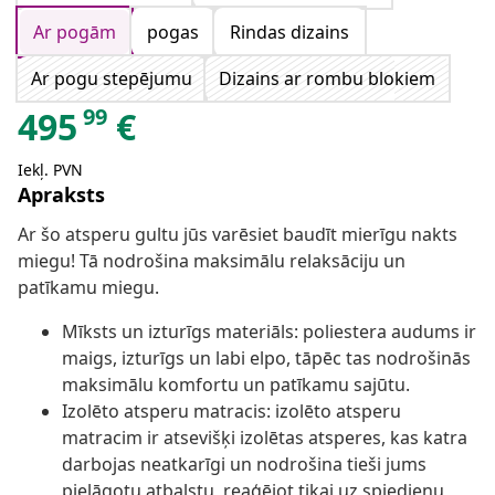
Ar pogām
pogas
Rindas dizains
Ar pogu stepējumu
Dizains ar rombu blokiem
99
495
€
Iekļ. PVN
Apraksts
Ar šo atsperu gultu jūs varēsiet baudīt mierīgu nakts
miegu! Tā nodrošina maksimālu relaksāciju un
patīkamu miegu.
Mīksts un izturīgs materiāls: poliestera audums ir
maigs, izturīgs un labi elpo, tāpēc tas nodrošinās
maksimālu komfortu un patīkamu sajūtu.
Izolēto atsperu matracis: izolēto atsperu
matracim ir atsevišķi izolētas atsperes, kas katra
darbojas neatkarīgi un nodrošina tieši jums
pielāgotu atbalstu, reaģējot tikai uz spiedienu