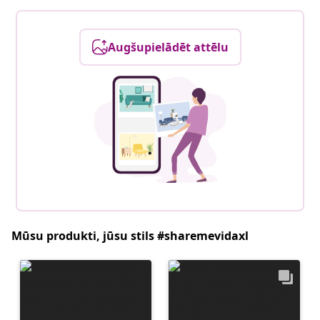
Augšupielādēt attēlu
Mūsu produkti, jūsu stils #sharemevidaxl