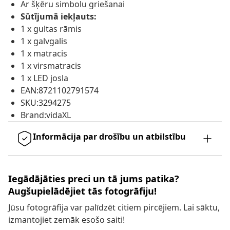
Ar šķēru simbolu griešanai
Sūtījumā iekļauts:
1 x gultas rāmis
1 x galvgalis
1 x matracis
1 x virsmatracis
1 x LED josla
EAN:8721102791574
SKU:3294275
Brand:vidaXL
Informācija par drošību un atbilstību
Iegādājāties preci un tā jums patika?
Augšupielādējiet tās fotogrāfiju!
Jūsu fotogrāfija var palīdzēt citiem pircējiem. Lai sāktu,
izmantojiet zemāk esošo saiti!