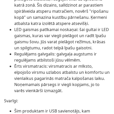
katrā zonā. Šis dizains, salīdzinot ar parastiem
spirālveida atsperu matračiem, novērš "ripošanu
kopā" un samazina kustību pārnešanu. Ķermeni
atbalsta katra izolētā atspere atsevišķi.
LED gaismas patīkamai noskaņai: šai gultai ir LED
gaismas, kuras var viegli pielāgot un radīt īpašu
gaismu šovu. Jūs varat pielāgot režīmus, krāsas
un spilgtumu, radot telpā īpašu gaisotni.
Regulējams galvgalis: galvgaļa augstums ir
regulējams atbilstoši jūsu vēlmēm.
Ērts virsmatracis: virsmatracis ar mīksto,
elpojošo virsmu uzlabos atbalstu un komfortu un
vienlaikus pagarinās matrača kalpošanas laiku.
Noņemamais pārsegs ir viegli kopjams, jo to
varēs vienkārši izmazgāt.
Svarīgi:
Šim produktam ir USB savienotājs, kam