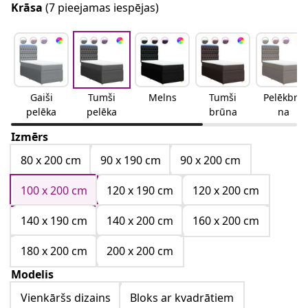
Krāsa
(7 pieejamas iespējas)
Gaiši
Tumši
Melns
Tumši
Pelēkbrū
pelēka
pelēka
brūna
na
Izmērs
80 x 200 cm
90 x 190 cm
90 x 200 cm
100 x 200 cm
120 x 190 cm
120 x 200 cm
140 x 190 cm
140 x 200 cm
160 x 200 cm
180 x 200 cm
200 x 200 cm
Modelis
Vienkāršs dizains
Bloks ar kvadrātiem