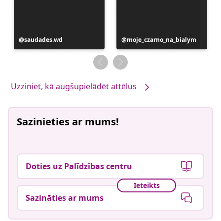
Ierakstu
saudades.wd
Ierakstu
moje_czarno_na_bialym
publicējis
publicējis
Uzziniet, kā augšupielādēt attēlus
Sazinieties ar mums!
Doties uz Palīdzības centru
Ieteikts
Sazināties ar mums