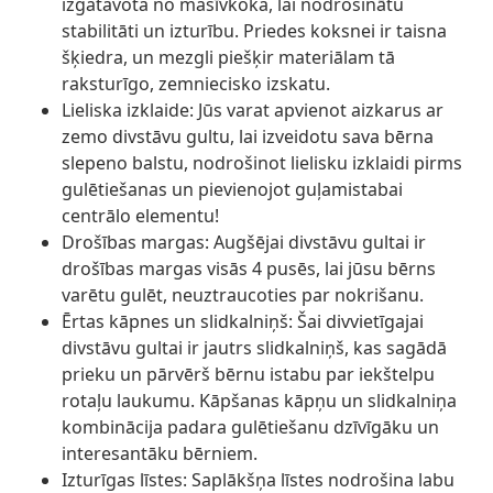
izgatavota no masīvkoka, lai nodrošinātu
stabilitāti un izturību. Priedes koksnei ir taisna
šķiedra, un mezgli piešķir materiālam tā
raksturīgo, zemniecisko izskatu.
Lieliska izklaide: Jūs varat apvienot aizkarus ar
zemo divstāvu gultu, lai izveidotu sava bērna
slepeno balstu, nodrošinot lielisku izklaidi pirms
gulētiešanas un pievienojot guļamistabai
centrālo elementu!
Drošības margas: Augšējai divstāvu gultai ir
drošības margas visās 4 pusēs, lai jūsu bērns
varētu gulēt, neuztraucoties par nokrišanu.
Ērtas kāpnes un slidkalniņš: Šai divvietīgajai
divstāvu gultai ir jautrs slidkalniņš, kas sagādā
prieku un pārvērš bērnu istabu par iekštelpu
rotaļu laukumu. Kāpšanas kāpņu un slidkalniņa
kombinācija padara gulētiešanu dzīvīgāku un
interesantāku bērniem.
Izturīgas līstes: Saplākšņa līstes nodrošina labu