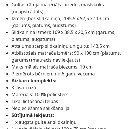
Gultas rāmja materiāls: priedes masīvkoks
(neapstrādāts)
Izmēri (bez slidkalniņa): 195,5 x 97,5 x 113 cm
(garums, platums, augstums)
Slidkalniņa izmēri: 169 x 38,5 x 20,5 cm (garums,
platums, augstums)
Attālums starp slidkalniņu un gultu: 143,5 cm
Atbilstošais matrača izmērs: 90 x 190 cm (platums,
garums) (matracis nav iekļauts)
Maksimālais matrača biezums: 10 cm
Piemērots bērniem no 6 gadu vecuma
Aizkaru komplekts:
Krāsa: rozā
Materiāls: 100% poliesters
Tikai lietošanai telpās
Nepieciešama salikšana: jā
Sūtījumā iekļauts:
1 x augstā gulta ar slidkalniņu