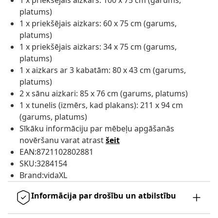
1 x priekšējais aizkars: 100 x 75 cm (garums,
platums)
1 x priekšējais aizkars: 60 x 75 cm (garums,
platums)
1 x priekšējais aizkars: 34 x 75 cm (garums,
platums)
1 x aizkars ar 3 kabatām: 80 x 43 cm (garums,
platums)
2 x sānu aizkari: 85 x 76 cm (garums, platums)
1 x tunelis (izmērs, kad plakans): 211 x 94 cm
(garums, platums)
Sīkāku informāciju par mēbeļu apgāšanās
novēršanu varat atrast
šeit
EAN:8721102802881
SKU:3284154
Brand:vidaXL
Informācija par drošību un atbilstību