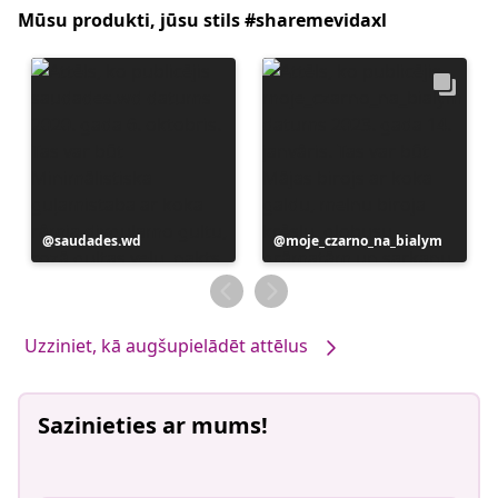
Mūsu produkti, jūsu stils #sharemevidaxl
Ierakstu
saudades.wd
Ierakstu
moje_czarno_na_bialym
publicējis
publicējis
Uzziniet, kā augšupielādēt attēlus
Sazinieties ar mums!