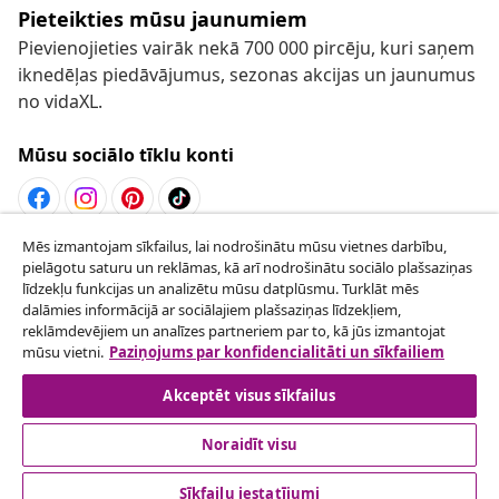
Pieteikties mūsu jaunumiem
Pievienojieties vairāk nekā 700 000 pircēju, kuri saņem
iknedēļas piedāvājumus, sezonas akcijas un jaunumus
no vidaXL.
Mūsu sociālo tīklu konti
Mēs izmantojam sīkfailus, lai nodrošinātu mūsu vietnes darbību,
Atteikties no līguma
pielāgotu saturu un reklāmas, kā arī nodrošinātu sociālo plašsaziņas
Iesniegt pieprasījumu par atteikšanos no
līdzekļu funkcijas un analizētu mūsu datplūsmu. Turklāt mēs
dalāmies informācijā ar sociālajiem plašsaziņas līdzekļiem,
pasūtījuma.
reklāmdevējiem un analīzes partneriem par to, kā jūs izmantojat
mūsu vietni.
Paziņojums par konfidencialitāti un sīkfailiem
Atteikties no līguma
Akceptēt visus sīkfailus
Noraidīt visu
klientu apkalpoanaš
Sīkfailu iestatījumi