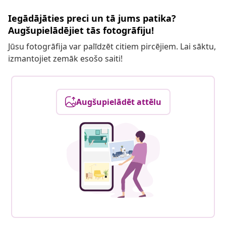
Iegādājāties preci un tā jums patika?
Augšupielādējiet tās fotogrāfiju!
Jūsu fotogrāfija var palīdzēt citiem pircējiem. Lai sāktu,
izmantojiet zemāk esošo saiti!
Augšupielādēt attēlu