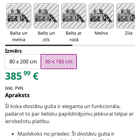
Balta un
Balts un
Balta ar
Melna
Zila
melna
zils
rozā
Izmērs
80 x 200 cm
90 x 190 cm
99
385
€
Iekļ. PVN
Apraksts
Šī koka divstāvu gulta ir eleganta un funkcionāla,
padarot to par lielisku papildinājumu jebkurai telpai ar
ierobežotu platību.
Masīvkoks no priedes: Šī divstāvu gulta ir