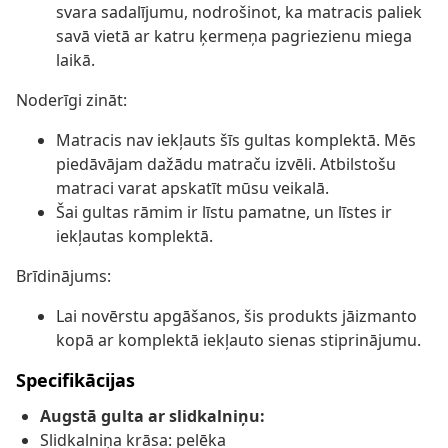
svara sadalījumu, nodrošinot, ka matracis paliek
savā vietā ar katru ķermeņa pagriezienu miega
laikā.
Noderīgi zināt:
Matracis nav iekļauts šīs gultas komplektā. Mēs
piedāvājam dažādu matraču izvēli. Atbilstošu
matraci varat apskatīt mūsu veikalā.
Šai gultas rāmim ir līstu pamatne, un līstes ir
iekļautas komplektā.
Brīdinājums:
Lai novērstu apgāšanos, šis produkts jāizmanto
kopā ar komplektā iekļauto sienas stiprinājumu.
Specifikācijas
Augstā gulta ar slidkalniņu:
Slidkalniņa krāsa: pelēka