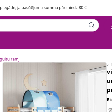
iegāde, ja pasūtījuma summa pārsniedz 80 €
gultu rāmji
vi
v
u
p
Kr