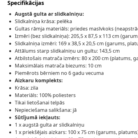
Specifikācijas
Augstā gulta ar slidkalniņu:
Slidkalniņa krāsa: pelēka
Gultas rāmja materiāls: priedes masīvkoks (neapstrā
Izmēri (bez slidkalniņa): 205,5 x 87,5 x 113 cm (garu
Slidkalniņa izmēri: 169 x 38,5 x 20,5 cm (garums, pl
Attālums starp slidkalniņu un gultu: 143,5 cm
Atbilstošais matrača izmērs: 80 x 200 cm (platums, g
Maksimālais matrača biezums: 10 cm
Piemērots bērniem no 6 gadu vecuma
Aizkaru komplekts:
Krāsa: zila
Materiāls: 100% poliesters
Tikai lietošanai telpās
Nepieciešama salikšana: jā
Sūtījumā iekļauts:
1 x augstā gulta ar slidkalniņu
1 x priekšējais aizkars: 100 x 75 cm (garums, platums