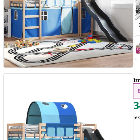
Iz
3
Iek