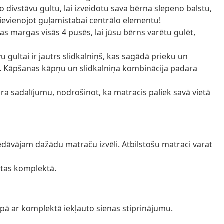
mo divstāvu gultu, lai izveidotu sava bērna slepeno balstu,
pievienojot guļamistabai centrālo elementu!
as margas visās 4 pusēs, lai jūsu bērns varētu gulēt,
vu gultai ir jautrs slidkalniņš, kas sagādā prieku un
u. Kāpšanas kāpņu un slidkalniņa kombinācija padara
vara sadalījumu, nodrošinot, ka matracis paliek savā vietā
edāvājam dažādu matraču izvēli. Atbilstošu matraci varat
autas komplektā.
pā ar komplektā iekļauto sienas stiprinājumu.