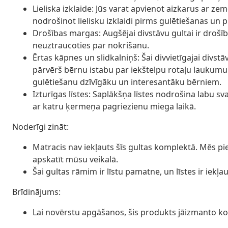
Lieliska izklaide: Jūs varat apvienot aizkarus ar ze
nodrošinot lielisku izklaidi pirms gulētiešanas un 
Drošības margas: Augšējai divstāvu gultai ir drošīb
neuztraucoties par nokrišanu.
Ērtas kāpnes un slidkalniņš: Šai divvietīgajai divstā
pārvērš bērnu istabu par iekštelpu rotaļu laukum
gulētiešanu dzīvīgāku un interesantāku bērniem.
Izturīgas līstes: Saplākšņa līstes nodrošina labu s
ar katru ķermeņa pagriezienu miega laikā.
Noderīgi zināt:
Matracis nav iekļauts šīs gultas komplektā. Mēs pi
apskatīt mūsu veikalā.
Šai gultas rāmim ir līstu pamatne, un līstes ir iekļ
Brīdinājums:
Lai novērstu apgāšanos, šis produkts jāizmanto ko