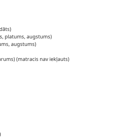
dāts)
ms, platums, augstums)
atums, augstums)
arums) (matracis nav iekļauts)
)