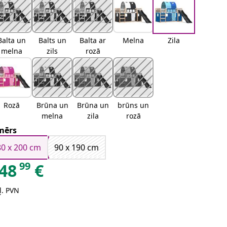
Balta un
Balts un
Balta ar
Melna
Zila
melna
zils
rozā
Rozā
Brūna un
Brūna un
brūns un
melna
zila
rozā
mērs
80 x 200 cm
90 x 190 cm
99
48
€
ļ. PVN