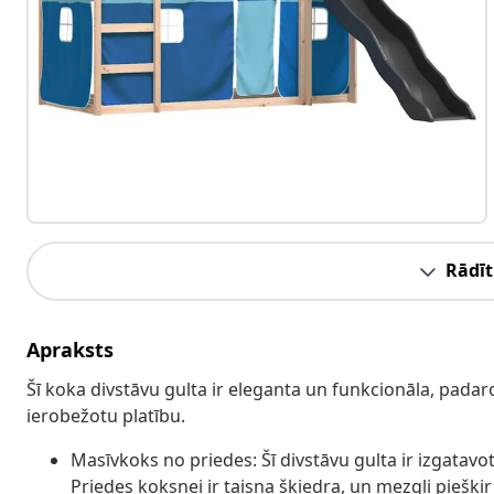
Rādīt
Apraksts
Šī koka divstāvu gulta ir eleganta un funkcionāla, padaro
ierobežotu platību.
Masīvkoks no priedes: Šī divstāvu gulta ir izgatavot
Priedes koksnei ir taisna šķiedra, un mezgli piešķi