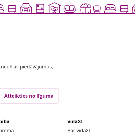
 iknedēļas piedāvājumus,
Atteikties no līguma
bība
vidaXL
gramma
Par vidaXL