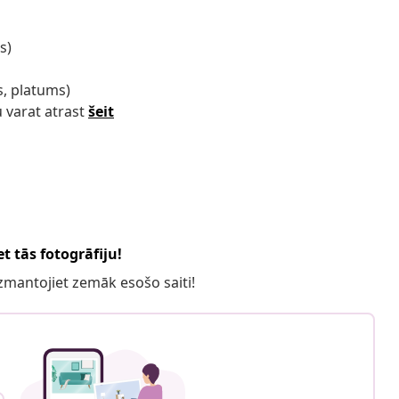
s)
s, platums)
 varat atrast
šeit
t tās fotogrāfiju!
 izmantojiet zemāk esošo saiti!