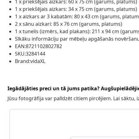
1 x priekšējais aizkars: 60 x 75 cm (garums, platums)
1 x priekšējais aizkars: 34 x 75 cm (garums, platums)
1 x aizkars ar 3 kabatām: 80 x 43 cm (garums, platum
2 x sānu aizkari: 85 x 76 cm (garums, platums)
1 x tunelis (izmērs, kad plakans): 211 x 94 cm (garum
Sīkāku informāciju par mēbeļu apgāšanās novēršanu
EAN:8721102802782
SKU:3284144
Brand:vidaXL
Iegādājāties preci un tā jums patika? Augšupielādējie
Jūsu fotogrāfija var palīdzēt citiem pircējiem. Lai sāktu,