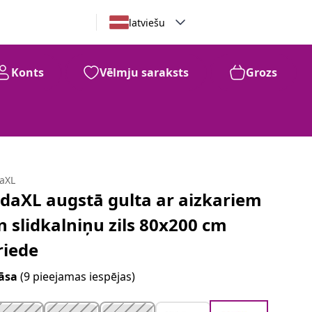
latviešu
Konts
Vēlmju saraksts
Grozs
daXL
idaXL augstā gulta ar aizkariem
n slidkalniņu zils 80x200 cm
riede
āsa
(9 pieejamas iespējas)