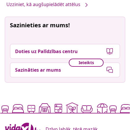
Uzziniet, kā augšupielādēt attēlus
Sazinieties ar mums!
Doties uz Palīdzības centru
Ieteikts
Sazināties ar mums
Dzīvo labāk, tērē mazāk