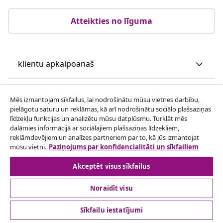
Atteikties no līguma
klientu apkalpoanaš
Uzņēmējdarbība
Mēs izmantojam sīkfailus, lai nodrošinātu mūsu vietnes darbību,
pielāgotu saturu un reklāmas, kā arī nodrošinātu sociālo plašsaziņas
līdzekļu funkcijas un analizētu mūsu datplūsmu. Turklāt mēs
vidaXL
dalāmies informācijā ar sociālajiem plašsaziņas līdzekļiem,
reklāmdevējiem un analīzes partneriem par to, kā jūs izmantojat
mūsu vietni.
Paziņojums par konfidencialitāti un sīkfailiem
Apskatiet vairāk
Akceptēt visus sīkfailus
Noraidīt visu
Sīkfailu iestatījumi