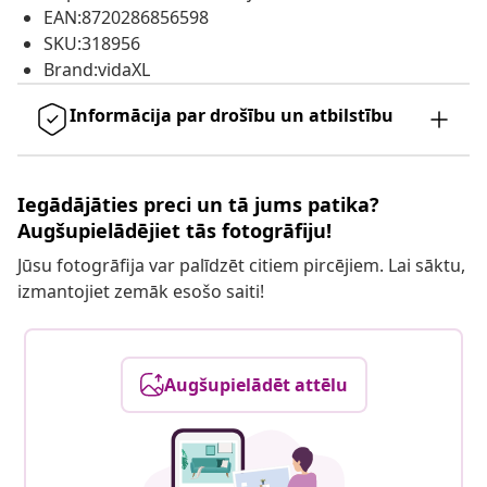
EAN:8720286856598
SKU:318956
Brand:vidaXL
Informācija par drošību un atbilstību
Iegādājāties preci un tā jums patika?
Augšupielādējiet tās fotogrāfiju!
Jūsu fotogrāfija var palīdzēt citiem pircējiem. Lai sāktu,
izmantojiet zemāk esošo saiti!
Augšupielādēt attēlu