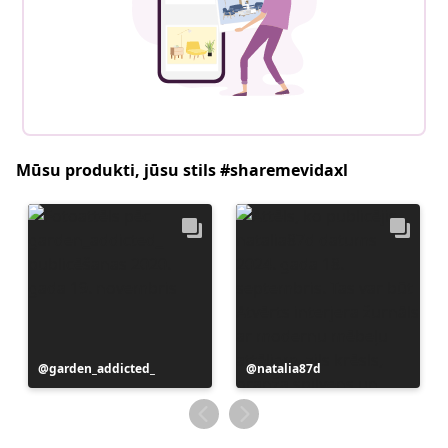
Mūsu produkti, jūsu stils #sharemevidaxl
Ierakstu
garden_addicted_
Ierakstu
natalia87d
publicējis
publicējis