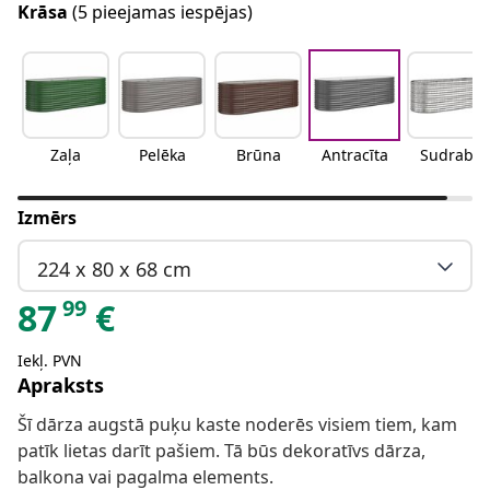
Krāsa
(5 pieejamas iespējas)
Zaļa
Pelēka
Brūna
Antracīta
Sudraba
Izmērs
224 x 80 x 68 cm
99
87
€
Iekļ. PVN
Apraksts
Šī dārza augstā puķu kaste noderēs visiem tiem, kam
patīk lietas darīt pašiem. Tā būs dekoratīvs dārza,
balkona vai pagalma elements.