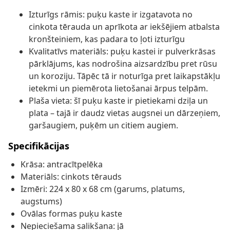
Izturīgs rāmis: puķu kaste ir izgatavota no
cinkota tērauda un aprīkota ar iekšējiem atbalsta
kronšteiniem, kas padara to ļoti izturīgu
Kvalitatīvs materiāls: puķu kastei ir pulverkrāsas
pārklājums, kas nodrošina aizsardzību pret rūsu
un koroziju. Tāpēc tā ir noturīga pret laikapstākļu
ietekmi un piemērota lietošanai ārpus telpām.
Plaša vieta: šī puķu kaste ir pietiekami dziļa un
plata – tajā ir daudz vietas augsnei un dārzeņiem,
garšaugiem, puķēm un citiem augiem.
Specifikācijas
Krāsa: antracītpelēka
Materiāls: cinkots tērauds
Izmēri: 224 x 80 x 68 cm (garums, platums,
augstums)
Ovālas formas puķu kaste
Nepieciešama salikšana: jā