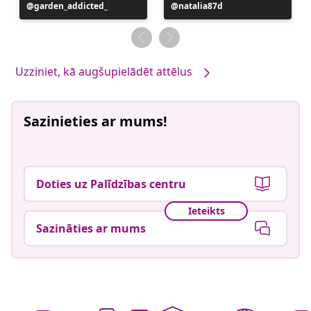
Ierakstu
garden_addicted_
Ierakstu
natalia87d
publicējis
publicējis
Uzziniet, kā augšupielādēt attēlus
Sazinieties ar mums!
Doties uz Palīdzības centru
Ieteikts
Sazināties ar mums