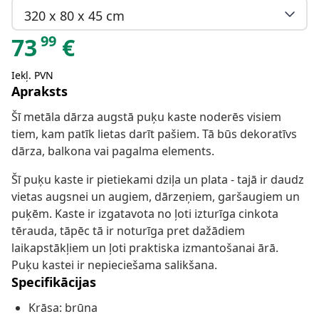
320 x 80 x 45 cm
99
73
€
Iekļ. PVN
Apraksts
Šī metāla dārza augstā puķu kaste noderēs visiem
tiem, kam patīk lietas darīt pašiem. Tā būs dekoratīvs
dārza, balkona vai pagalma elements.
Šī puķu kaste ir pietiekami dziļa un plata - tajā ir daudz
vietas augsnei un augiem, dārzeņiem, garšaugiem un
puķēm. Kaste ir izgatavota no ļoti izturīga cinkota
tērauda, tāpēc tā ir noturīga pret dažādiem
laikapstākļiem un ļoti praktiska izmantošanai ārā.
Puķu kastei ir nepieciešama salikšana.
Specifikācijas
Krāsa: brūna