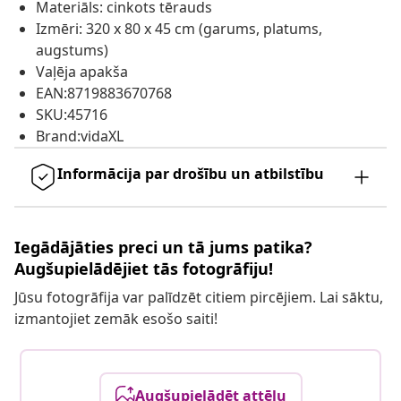
Materiāls: cinkots tērauds
Izmēri: 320 x 80 x 45 cm (garums, platums,
augstums)
Vaļēja apakša
EAN:8719883670768
SKU:45716
Brand:vidaXL
Informācija par drošību un atbilstību
Iegādājāties preci un tā jums patika?
Augšupielādējiet tās fotogrāfiju!
Jūsu fotogrāfija var palīdzēt citiem pircējiem. Lai sāktu,
izmantojiet zemāk esošo saiti!
Augšupielādēt attēlu