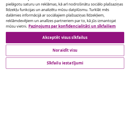
pielāgotu saturu un reklāmas, kā arī nodrošinātu sociālo plašsaziņas
Atteikties no līguma
līdzekļu funkcijas un analizētu mūsu datplūsmu. Turklāt mēs
Iesniegt pieprasījumu par atteikšanos no
dalāmies informācijā ar sociālajiem plašsaziņas līdzekļiem,
reklāmdevējiem un analīzes partneriem par to, kā jūs izmantojat
pasūtījuma.
mūsu vietni.
Paziņojums par konfidencialitāti un sīkfailiem
Atteikties no līguma
Akceptēt visus sīkfailus
Noraidīt visu
klientu apkalpoanaš
Sīkfailu iestatījumi
Uzņēmējdarbība
vidaXL
Apskatiet vairāk