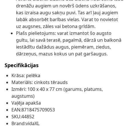
drenāžu augiem un novērš ūdens uzkrāšanos,
kas izraisa augu sakņu puvi. Tas arī ļauj augiem
labāk absorbēt barības vielas. Varat to novietot
uz augsnes, zāles vai betona grīdām.
Plašs pielietojums: varat izmantot šo augsto
gultu, lai savā terasē, pagalmā, dārzā un balkonā
iestādītu dažādus augus, piemēram, ziedus,
dārzeņus, mazus kokus un pat garšaugus.
Specifikācijas
Krāsa: pelēka
Materiāls: cinkots tērauds
Izmēri: 100 x 40 x 77 cm (garums, platums,
augstums)
Vaļēja apakša
EAN:8718475709053
SKU:44852
Brand:vidaXL