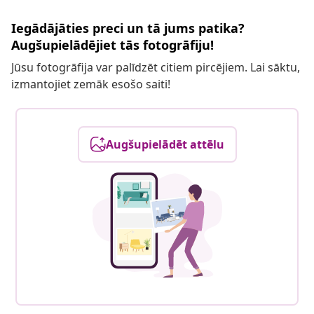
Iegādājāties preci un tā jums patika?
Augšupielādējiet tās fotogrāfiju!
Jūsu fotogrāfija var palīdzēt citiem pircējiem. Lai sāktu,
izmantojiet zemāk esošo saiti!
Augšupielādēt attēlu