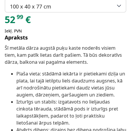
100 x 40 x 77 cm
99
52
€
Iekļ. PVN
Apraksts
Šī metāla dārza augstā puķu kaste noderēs visiem
tiem, kam patīk lietas darīt pašiem. Tā būs dekoratīvs
dārza, balkona vai pagalma elements.
Plaša vieta: stādāmā iekārta ir pietiekami dziļa un
plata, lai tajā ietilptu liels daudzums augsnes, kā
arī nodrošinātu pietiekami daudz vietas jūsu
augiem, dārzeņiem, garšaugiem un ziediem.
Izturīgs un stabils: izgatavots no lieljaudas
cinkota tērauda, stādāmā pods ir izturīgs pret
laikapstākļiem, padarot to ļoti praktisku
lietošanai ārpus telpām.
Atvērts dibens: dizains bez dibena nodrošina labu