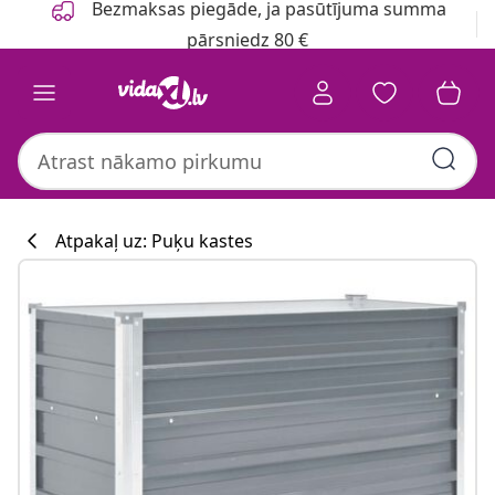
Bezmaksas piegāde, ja pasūtījuma summa
pārsniedz 80 €
Atpakaļ uz: Puķu kastes