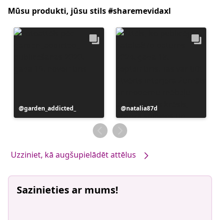
Mūsu produkti, jūsu stils #sharemevidaxl
Ierakstu
garden_addicted_
Ierakstu
natalia87d
publicējis
publicējis
Uzziniet, kā augšupielādēt attēlus
Sazinieties ar mums!