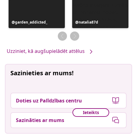
Ierakstu
garden_addicted_
Ierakstu
natalia87d
publicējis
publicējis
Uzziniet, kā augšupielādēt attēlus
Sazinieties ar mums!
Doties uz Palīdzības centru
Ieteikts
Sazināties ar mums