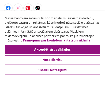
Mēs izmantojam sīkfailus, lai nodrošinātu mūsu vietnes darbību,
Atteikties no līguma
pielāgotu saturu un reklāmas, kā arī nodrošinātu sociālo plašsaziņas
Iesniegt pieprasījumu par atteikšanos no
līdzekļu funkcijas un analizētu mūsu datplūsmu. Turklāt mēs
dalāmies informācijā ar sociālajiem plašsaziņas līdzekļiem,
pasūtījuma.
reklāmdevējiem un analīzes partneriem par to, kā jūs izmantojat
mūsu vietni.
Paziņojums par konfidencialitāti un sīkfailiem
Atteikties no līguma
Akceptēt visus sīkfailus
Noraidīt visu
klientu apkalpoanaš
Sīkfailu iestatījumi
Uzņēmējdarbība
vidaXL