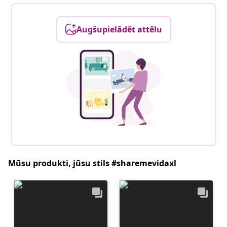
Augšupielādēt attēlu
Mūsu produkti, jūsu stils #sharemevidaxl