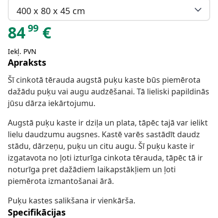
400 x 80 x 45 cm
99
84
€
Iekļ. PVN
Apraksts
Šī cinkotā tērauda augstā puķu kaste būs piemērota
dažādu puķu vai augu audzēšanai. Tā lieliski papildinās
jūsu dārza iekārtojumu.
Augstā puķu kaste ir dziļa un plata, tāpēc tajā var ielikt
lielu daudzumu augsnes. Kastē varēs sastādīt daudz
stādu, dārzeņu, puķu un citu augu. Šī puķu kaste ir
izgatavota no ļoti izturīga cinkota tērauda, tāpēc tā ir
noturīga pret dažādiem laikapstākļiem un ļoti
piemērota izmantošanai ārā.
Puķu kastes salikšana ir vienkārša.
Specifikācijas