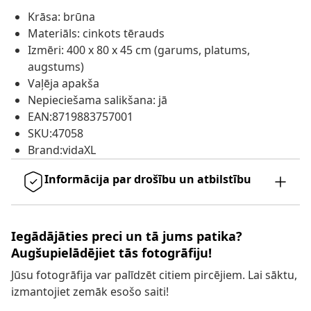
Krāsa: brūna
Materiāls: cinkots tērauds
Izmēri: 400 x 80 x 45 cm (garums, platums,
augstums)
Vaļēja apakša
Nepieciešama salikšana: jā
EAN:8719883757001
SKU:47058
Brand:vidaXL
Informācija par drošību un atbilstību
Iegādājāties preci un tā jums patika?
Augšupielādējiet tās fotogrāfiju!
Jūsu fotogrāfija var palīdzēt citiem pircējiem. Lai sāktu,
izmantojiet zemāk esošo saiti!