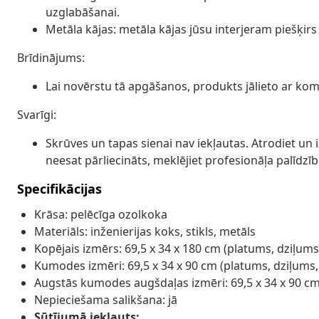
uzglabāšanai.
Metāla kājas: metāla kājas jūsu interjeram piešķirs m
Brīdinājums:
Lai novērstu tā apgāšanos, produkts jālieto ar kom
Svarīgi:
Skrūves un tapas sienai nav iekļautas. Atrodiet un 
neesat pārliecināts, meklējiet profesionāļa palīdzību
Specifikācijas
Krāsa: pelēcīga ozolkoka
Materiāls: inženierijas koks, stikls, metāls
Kopējais izmērs: 69,5 x 34 x 180 cm (platums, dziļum
Kumodes izmēri: 69,5 x 34 x 90 cm (platums, dziļums
Augstās kumodes augšdaļas izmēri: 69,5 x 34 x 90 c
Nepieciešama salikšana: jā
Sūtījumā iekļauts: