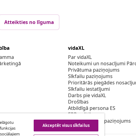
Atteikties no līguma
bība
vidaXL
gramma
Par vidaXL
ārketingā
Noteikumi un nosacījumi Pārd
Privātuma paziņojums
Sīkfailu paziņojums
Prioritārās piegādes nosacīj
Sīkfailu iestatījumi
Darbs pie vidaXL
Drošības
Atbildīgā persona ES
EPR politiku
Piekļūstamības paziņojums
ielāgotu
Akceptēt visus sīkfailus
funkcijas
sociālajiem