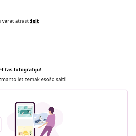
 varat atrast
šeit
t tās fotogrāfiju!
 izmantojiet zemāk esošo saiti!