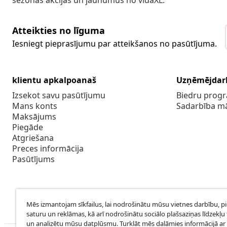
sezonas akcijas un jaunumus no vidaXL.
Atteikties no līguma
Iesniegt pieprasījumu par atteikšanos no pasūtījuma.
klientu apkalpoanaš
Uzņēmējdar
Izsekot savu pasūtījumu
Biedru pro
Mans konts
Sadarbība m
Maksājums
Piegāde
Atgriešana
Preces informācija
Pasūtījums
Mēs izmantojam sīkfailus, lai nodrošinātu mūsu vietnes darbību, p
saturu un reklāmas, kā arī nodrošinātu sociālo plašsaziņas līdzekļu 
un analizētu mūsu datplūsmu. Turklāt mēs dalāmies informācijā ar 