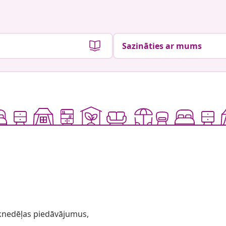
Sazināties ar mums
 iknedēļas piedāvājumus,