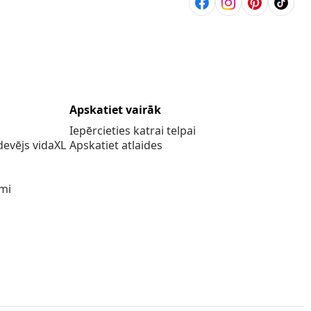
Apskatiet vairāk
Iepērcieties katrai telpai
evējs vidaXL
Apskatiet atlaides
umi