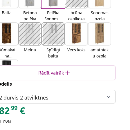
Balta
Betona
Pelēka
brūna
Sonomas
pelēka
Sonomas
ozolkoka
ozola
ozola
Dūmakai
Melna
Spīdīgi
Vecs koks
amatniek
na
balta
u ozola
ozolkoka
Rādīt vairāk
delis
Melns
ozols
2 durvis 2 atvilktnes
99
82
€
ļ. PVN