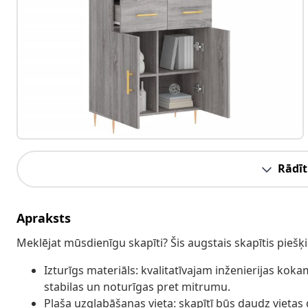
Rādīt
Apraksts
Meklējat mūsdienīgu skapīti? Šis augstais skapītis piešķ
Izturīgs materiāls: kvalitatīvajam inženierijas koka
stabilas un noturīgas pret mitrumu.
Plaša uzglabāšanas vieta: skapītī būs daudz vietas