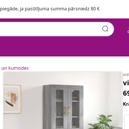
iegāde, ja pasūtījuma summa pārsniedz 80 €
s un kumodes
vi
v
6
Kr