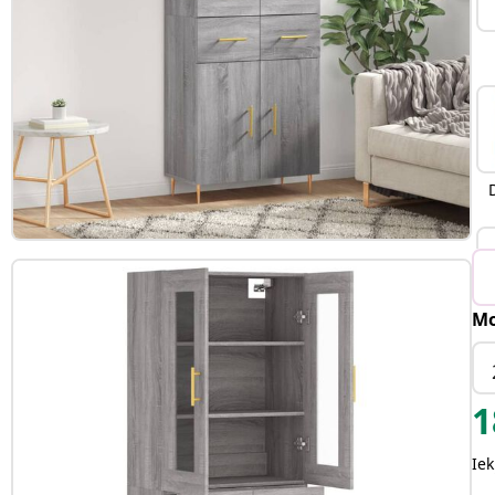
Mo
1
Iek