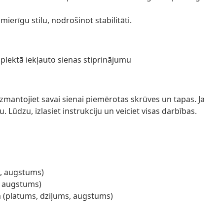
ierīgu stilu, nodrošinot stabilitāti.
plektā iekļauto sienas stiprinājumu
izmantojiet savai sienai piemērotas skrūves un tapas. Ja
. Lūdzu, izlasiet instrukciju un veiciet visas darbības.
s, augstums)
, augstums)
m (platums, dziļums, augstums)