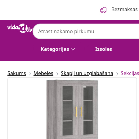
Iepriekšējais
Nākamais
Bezmaksas p
Kategorijas
Izsoles
Sākums
Mēbeles
Skapji un uzglabāšana
Sekcija