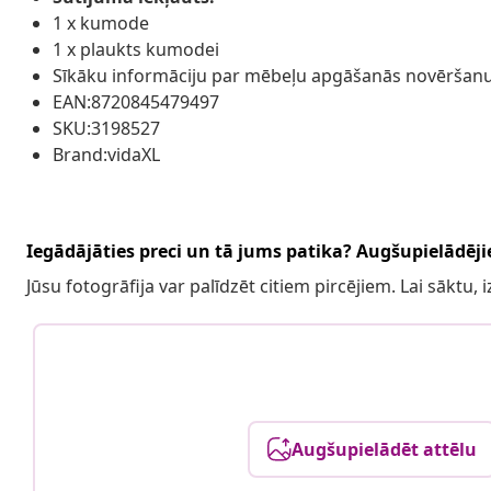
1 x kumode
1 x plaukts kumodei
Sīkāku informāciju par mēbeļu apgāšanās novēršanu
EAN:8720845479497
SKU:3198527
Brand:vidaXL
Iegādājāties preci un tā jums patika? Augšupielādējie
Jūsu fotogrāfija var palīdzēt citiem pircējiem. Lai sāktu,
Augšupielādēt attēlu