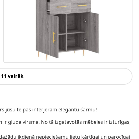
 11 vairāk
irs jūsu telpas interjeram elegantu šarmu!
m ir gluda virsma. No tā izgatavotās mēbeles ir izturīgas,
 dažādu ikdienā nepieciešamu lietu kārtīgai un parocīgai