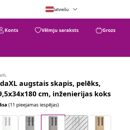
latviešu
Konts
Vēlmju saraksts
Grozs
daXL
idaXL augstais skapis, pelēks,
9,5x34x180 cm, inženierijas koks
āsa
(11 pieejamas iespējas)