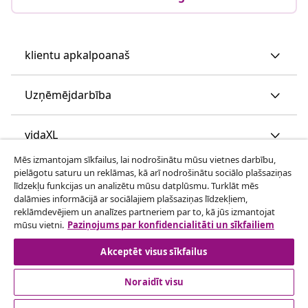
klientu apkalpoanaš
Uzņēmējdarbība
vidaXL
Mēs izmantojam sīkfailus, lai nodrošinātu mūsu vietnes darbību,
pielāgotu saturu un reklāmas, kā arī nodrošinātu sociālo plašsaziņas
Apskatiet vairāk
līdzekļu funkcijas un analizētu mūsu datplūsmu. Turklāt mēs
dalāmies informācijā ar sociālajiem plašsaziņas līdzekļiem,
reklāmdevējiem un analīzes partneriem par to, kā jūs izmantojat
mūsu vietni.
Paziņojums par konfidencialitāti un sīkfailiem
Akceptēt visus sīkfailus
Noraidīt visu
© 2008-2026 vidaXL www.vidaxl.lv ir vidaXL Marketplace
Europe B.V. tīmekļa vietne