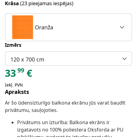
Krāsa
(23 pieejamas iespējas)
Oranža
Izmērs
120 x 700 cm
99
33
€
Iekļ. PVN
Apraksts
Ar šo ūdensizturīgo balkona ekrānu jūs varat baudīt
privātumu, sauļojoties.
Privātums un izturība: Balkona ekrāns ir
izgatavots no 100% poliestera Oksforda ar PU