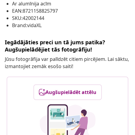
Ar alumīnija acīm
EAN:8721158825797
SKU:42002144
Brand:vidaXL
Iegādājāties preci un tā jums patika?
Augšupielādējiet tās fotogrāfiju!
Jūsu fotogrāfija var palīdzēt citiem pircējiem. Lai sāktu,
izmantojiet zemāk esošo saiti!
Augšupielādēt attēlu