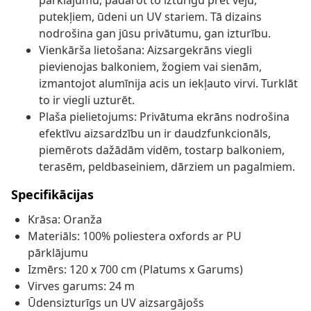
pārklājumu, padarot to izturīgu pret vēju,
putekļiem, ūdeni un UV stariem. Tā dizains
nodrošina gan jūsu privātumu, gan izturību.
Vienkārša lietošana: Aizsargekrāns viegli
pievienojas balkoniem, žogiem vai sienām,
izmantojot alumīnija acis un iekļauto virvi. Turklāt
to ir viegli uzturēt.
Plaša pielietojums: Privātuma ekrāns nodrošina
efektīvu aizsardzību un ir daudzfunkcionāls,
piemērots dažādām vidēm, tostarp balkoniem,
terasēm, peldbaseiniem, dārziem un pagalmiem.
Specifikācijas
Krāsa: Oranža
Materiāls: 100% poliestera oxfords ar PU
pārklājumu
Izmērs: 120 x 700 cm (Platums x Garums)
Virves garums: 24 m
Ūdensizturīgs un UV aizsargājošs