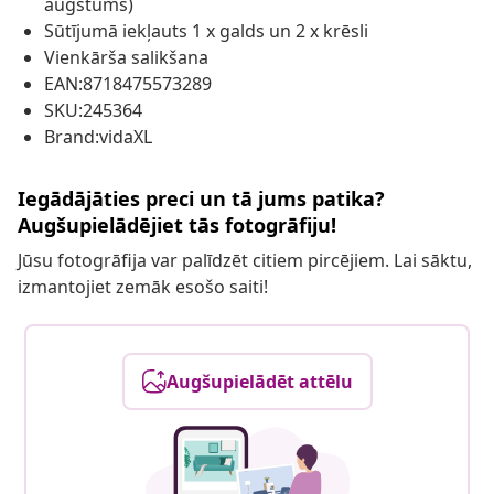
augstums)
Sūtījumā iekļauts 1 x galds un 2 x krēsli
Vienkārša salikšana
EAN:8718475573289
SKU:245364
Brand:vidaXL
Iegādājāties preci un tā jums patika?
Augšupielādējiet tās fotogrāfiju!
Jūsu fotogrāfija var palīdzēt citiem pircējiem. Lai sāktu,
izmantojiet zemāk esošo saiti!
Augšupielādēt attēlu