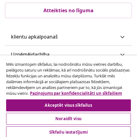
Atteikties no līguma
klientu apkalpoanaš
Uzņēmējdarbība
Mēs izmantojam sīkfailus, lai nodrošinātu mūsu vietnes darbību,
pielāgotu saturu un reklāmas, kā arī nodrošinātu sociālo plašsaziņas
vidaXL
līdzekļu funkcijas un analizētu mūsu datplūsmu. Turklāt mēs
dalāmies informācijā ar sociālajiem plašsaziņas līdzekļiem,
reklāmdevējiem un analīzes partneriem par to, kā jūs izmantojat
Apskatiet vairāk
mūsu vietni.
Paziņojums par konfidencialitāti un sīkfailiem
Akceptēt visus sīkfailus
Noraidīt visu
Sīkfailu iestatījumi