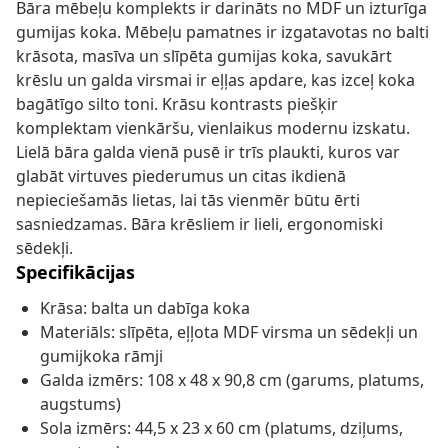
Bāra mēbeļu komplekts ir darināts no MDF un izturīga
gumijas koka. Mēbeļu pamatnes ir izgatavotas no balti
krāsota, masīva un slīpēta gumijas koka, savukārt
krēslu un galda virsmai ir eļļas apdare, kas izceļ koka
bagātīgo silto toni. Krāsu kontrasts piešķir
komplektam vienkāršu, vienlaikus modernu izskatu.
Lielā bāra galda vienā pusē ir trīs plaukti, kuros var
glabāt virtuves piederumus un citas ikdienā
nepieciešamās lietas, lai tās vienmēr būtu ērti
sasniedzamas. Bāra krēsliem ir lieli, ergonomiski
sēdekļi.
Specifikācijas
Krāsa: balta un dabīga koka
Materiāls: slīpēta, eļļota MDF virsma un sēdekļi un
gumijkoka rāmji
Galda izmērs: 108 x 48 x 90,8 cm (garums, platums,
augstums)
Sola izmērs: 44,5 x 23 x 60 cm (platums, dziļums,