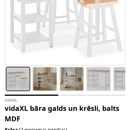
vidaXL
vidaXL bāra galds un krēsli, balts
MDF
Krāsa
(2 pieejamas iespējas)