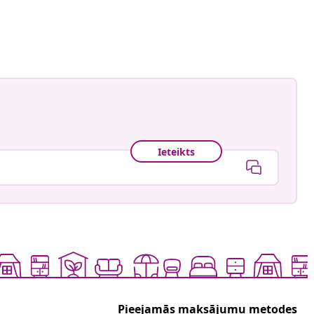
de_sissi
is
Ieteikts
Pieejamās maksājumu metodes