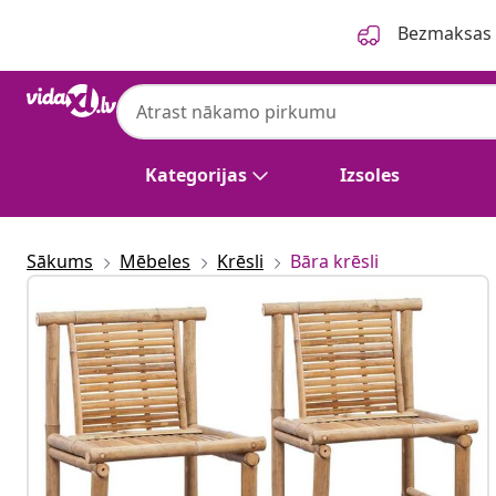
Iepriekšējais
Nākamais
Bezmaksas p
Kategorijas
Izsoles
Sākums
Mēbeles
Krēsli
Bāra krēsli