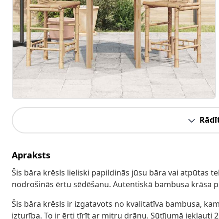
Rādīt
Apraksts
Šis bāra krēsls lieliski papildinās jūsu bāra vai atpūtas 
nodrošinās ērtu sēdēšanu. Autentiskā bambusa krāsa pie
Šis bāra krēsls ir izgatavots no kvalitatīva bambusa, ka
izturība. To ir ērti tīrīt ar mitru drānu. Sūtījumā iekļauti 2