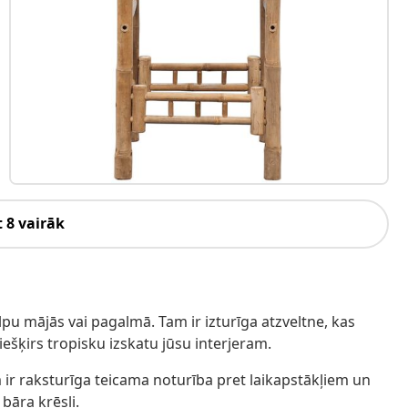
 8 vairāk
telpu mājās vai pagalmā. Tam ir izturīga atzveltne, kas
šķirs tropisku izskatu jūsu interjeram.
m ir raksturīga teicama noturība pret laikapstākļiem un
 bāra krēsli.