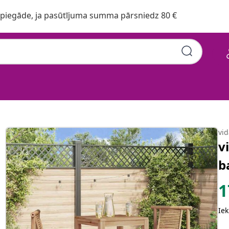
iegāde, ja pasūtījuma summa pārsniedz 80 €
vi
v
b
1
Iek