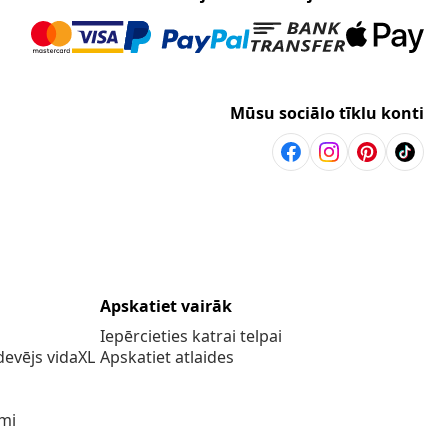
Mūsu sociālo tīklu konti
Apskatiet vairāk
Iepērcieties katrai telpai
evējs vidaXL
Apskatiet atlaides
umi