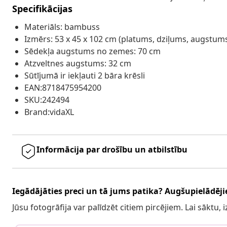
Specifikācijas
Materiāls: bambuss
Izmērs: 53 x 45 x 102 cm (platums, dziļums, augstum
Sēdekļa augstums no zemes: 70 cm
Atzveltnes augstums: 32 cm
Sūtījumā ir iekļauti 2 bāra krēsli
EAN:8718475954200
SKU:242494
Brand:vidaXL
Informācija par drošību un atbilstību
Iegādājāties preci un tā jums patika? Augšupielādējie
Jūsu fotogrāfija var palīdzēt citiem pircējiem. Lai sāktu,