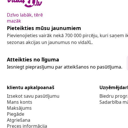
Dzīvo labāk, tērē
mazāk
Pieteikties mūsu jaunumiem
Pievienojieties vairāk nekā 700 000 pircēju, kuri saņem
sezonas akcijas un jaunumus no vidaXL.
Atteikties no līguma
Iesniegt pieprasījumu par atteikšanos no pasūtījuma.
klientu apkalpoanaš
Uzņēmējdar
Izsekot savu pasūtījumu
Biedru pro
Mans konts
Sadarbība m
Maksājums
Piegāde
Atgriešana
Preces informācija