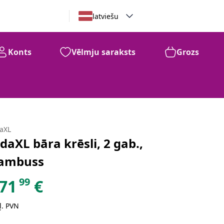
latviešu
Konts
Vēlmju saraksts
Grozs
daXL
idaXL bāra krēsli, 2 gab.,
ambuss
99
71
€
ļ. PVN