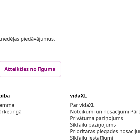
 iknedēļas piedāvājumus,
Atteikties no līguma
bība
vidaXL
gramma
Par vidaXL
ārketingā
Noteikumi un nosacījumi Pārd
Privātuma paziņojums
Sīkfailu paziņojums
Prioritārās piegādes nosacīj
Sīkfailu iestatījumi