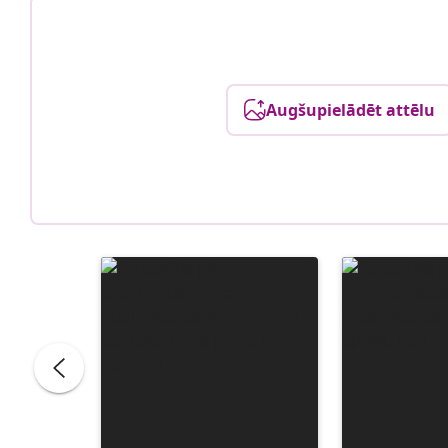
Augšupielādēt attēlu