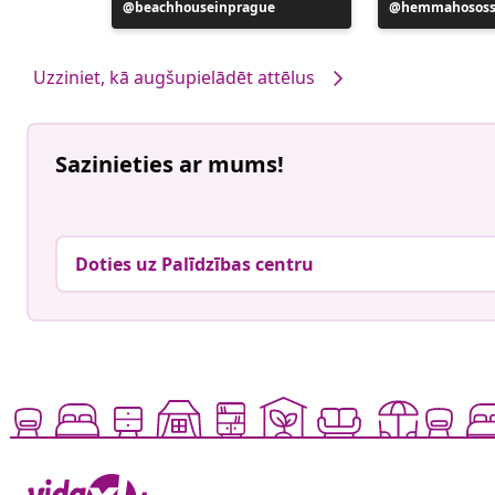
Ierakstu
beachhouseinprague
Ierakstu
hemmahosossi
publicējis
publicējis
Uzziniet, kā augšupielādēt attēlus
Sazinieties ar mums!
Doties uz Palīdzības centru