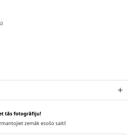
s)
t tās fotogrāfiju!
 izmantojiet zemāk esošo saiti!