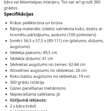
bāra vai ēdamtelpas interjeru. Tos var arī grozīt 360
grādos.
Specifikācijas
Krāsa: pelēkbrūna un brūna
Rāmja materiāls: izliekts valrieksta koks, dzelzs ar
hromētu pārklājumu, audums (100 poliesters)
Izmēri: 56,5 x 57,5 x (89-111) cm (platums, dziļums,
augstums)
Sēdekļa platums: 49,5 cm
Sēdekļa dziļums: 41 cm
Sēdvietas augstums no zemes: 62-84 cm
Atzveltnes augstums no sēdvietas: 26 cm
Roku balstu augstums no sēdvietas: 19 cm
360 grādu rotācija
Gāzes pacelšanas mehānisms
Nepieciešama salikšana: jā
Sūtījumā iekļauts:
2 x bāra krēsli