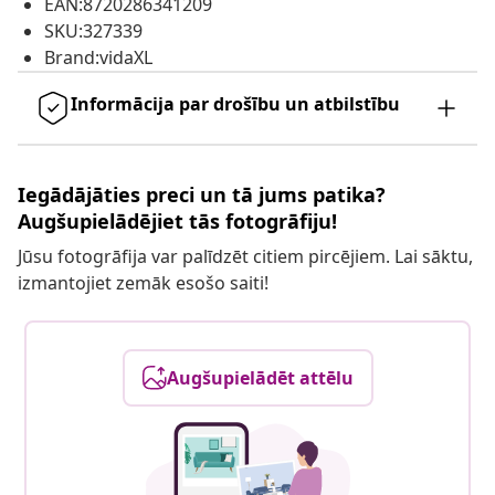
EAN:8720286341209
SKU:327339
Brand:vidaXL
Informācija par drošību un atbilstību
Iegādājāties preci un tā jums patika?
Augšupielādējiet tās fotogrāfiju!
Jūsu fotogrāfija var palīdzēt citiem pircējiem. Lai sāktu,
izmantojiet zemāk esošo saiti!
Augšupielādēt attēlu