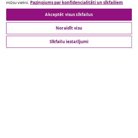
mūsu vietni.
Paziņojums par konfidencialitāti un sīkfailiem
Atteikties no līguma
Akceptēt visus sīkfailus
Noraidīt visu
klientu apkalpoanaš
Sīkfailu iestatījumi
Uzņēmējdarbība
vidaXL
Apskatiet vairāk