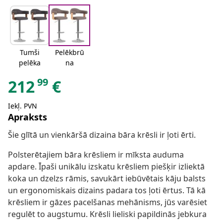
Tumši
Pelēkbrū
pelēka
na
99
212
€
Iekļ. PVN
Apraksts
Šie glītā un vienkāršā dizaina bāra krēsli ir ļoti ērti.
Polsterētajiem bāra krēsliem ir mīksta auduma
apdare. Īpaši unikālu izskatu krēsliem piešķir izliektā
koka un dzelzs rāmis, savukārt iebūvētais kāju balsts
un ergonomiskais dizains padara tos ļoti ērtus. Tā kā
krēsliem ir gāzes pacelšanas mehānisms, jūs varēsiet
regulēt to augstumu. Krēsli lieliski papildinās jebkura