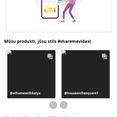
Mūsu produkti, jūsu stils #sharemevidaxl
Ierakstu
athomewithkatyx
Ierakstu
houseonthesquare7
publicējis
publicējis