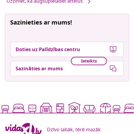
Uzziniet, kā augšupielādēt attēlus
Sazinieties ar mums!
Doties uz Palīdzības centru
Ieteikts
Sazināties ar mums
Dzīvo labāk, tērē mazāk