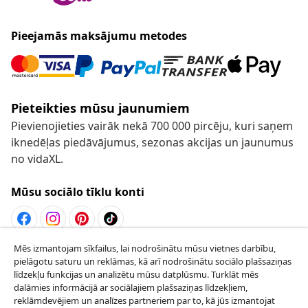
Pieejamās maksājumu metodes
Pieteikties mūsu jaunumiem
Pievienojieties vairāk nekā 700 000 pircēju, kuri saņem
iknedēļas piedāvājumus, sezonas akcijas un jaunumus
no vidaXL.
Mūsu sociālo tīklu konti
Mēs izmantojam sīkfailus, lai nodrošinātu mūsu vietnes darbību,
Atteikties no līguma
pielāgotu saturu un reklāmas, kā arī nodrošinātu sociālo plašsaziņas
Iesniegt pieprasījumu par atteikšanos no
līdzekļu funkcijas un analizētu mūsu datplūsmu. Turklāt mēs
dalāmies informācijā ar sociālajiem plašsaziņas līdzekļiem,
pasūtījuma.
reklāmdevējiem un analīzes partneriem par to, kā jūs izmantojat