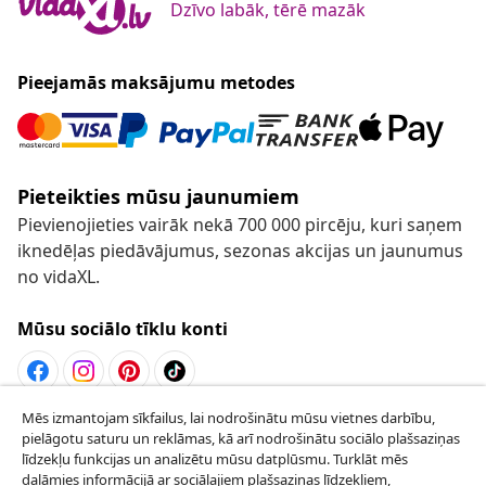
Dzīvo labāk, tērē mazāk
Pieejamās maksājumu metodes
Pieteikties mūsu jaunumiem
Pievienojieties vairāk nekā 700 000 pircēju, kuri saņem
iknedēļas piedāvājumus, sezonas akcijas un jaunumus
no vidaXL.
Mūsu sociālo tīklu konti
Mēs izmantojam sīkfailus, lai nodrošinātu mūsu vietnes darbību,
Atteikties no līguma
pielāgotu saturu un reklāmas, kā arī nodrošinātu sociālo plašsaziņas
Iesniegt pieprasījumu par atteikšanos no
līdzekļu funkcijas un analizētu mūsu datplūsmu. Turklāt mēs
dalāmies informācijā ar sociālajiem plašsaziņas līdzekļiem,
pasūtījuma.