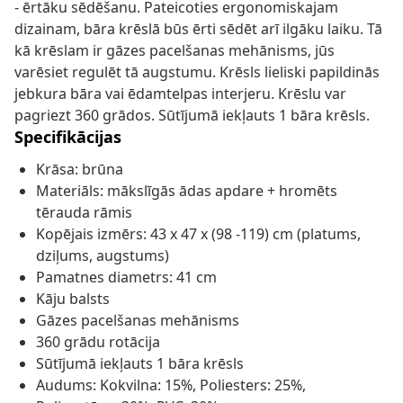
- ērtāku sēdēšanu. Pateicoties ergonomiskajam
dizainam, bāra krēslā būs ērti sēdēt arī ilgāku laiku. Tā
kā krēslam ir gāzes pacelšanas mehānisms, jūs
varēsiet regulēt tā augstumu. Krēsls lieliski papildinās
jebkura bāra vai ēdamtelpas interjeru. Krēslu var
pagriezt 360 grādos. Sūtījumā iekļauts 1 bāra krēsls.
Specifikācijas
Krāsa: brūna
Materiāls: mākslīgās ādas apdare + hromēts
tērauda rāmis
Kopējais izmērs: 43 x 47 x (98 -119) cm (platums,
dziļums, augstums)
Pamatnes diametrs: 41 cm
Kāju balsts
Gāzes pacelšanas mehānisms
360 grādu rotācija
Sūtījumā iekļauts 1 bāra krēsls
Audums: Kokvilna: 15%, Poliesters: 25%,