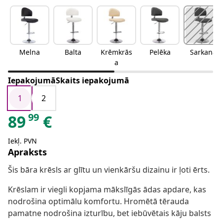
Melna
Balta
Krēmkrās
Pelēka
Sarkana
a
IepakojumāSkaits iepakojumā
1
2
99
89
€
Iekļ. PVN
Apraksts
Šis bāra krēsls ar glītu un vienkāršu dizainu ir ļoti ērts.
Krēslam ir viegli kopjama mākslīgās ādas apdare, kas
nodrošina optimālu komfortu. Hromētā tērauda
pamatne nodrošina izturību, bet iebūvētais kāju balsts