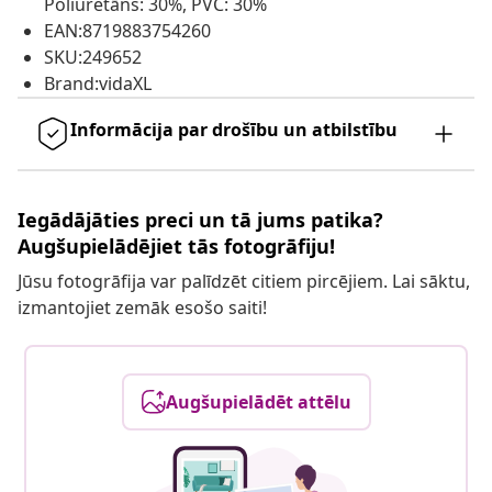
Poliuretāns: 30%, PVC: 30%
EAN:8719883754260
SKU:249652
Brand:vidaXL
Informācija par drošību un atbilstību
Iegādājāties preci un tā jums patika?
Augšupielādējiet tās fotogrāfiju!
Jūsu fotogrāfija var palīdzēt citiem pircējiem. Lai sāktu,
izmantojiet zemāk esošo saiti!
Augšupielādēt attēlu