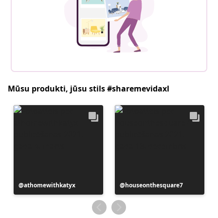
Mūsu produkti, jūsu stils #sharemevidaxl
Ierakstu
athomewithkatyx
Ierakstu
houseonthesquare7
publicējis
publicējis