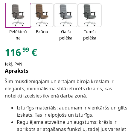
Pelēkbrū
Brūna
Gaiši
Tumši
na
pelēka
pelēka
99
116
€
Iekļ. PVN
Apraksts
Šim mūsdienīgajam un ērtajam biroja krēslam ir
elegants, minimālisma stilā ieturēts dizains, kas
noteikti izcelsies ikvienā darba zonā.
Izturīgs materiāls: audumam ir vienkāršs un glīts
izskats. Tas ir elpojošs un izturīgs.
Regulējama atzveltne un augstums: krēsls ir
aprīkots ar atgāšanas funkciju, tādēļ jūs varēsiet