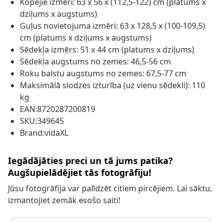
Kopējie izmēri: 63 x 56 x (112,5-122) cm (platums x
dziļums x augstums)
Guļus novietojuma izmēri: 63 x 128,5 x (100-109,5)
cm (platums x dziļums x augstums)
Sēdekļa izmērs: 51 x 44 cm (platums x dziļums)
Sēdekļa augstums no zemes: 46,5-56 cm
Roku balstu augstums no zemes: 67,5-77 cm
Maksimālā slodzes izturība (uz vienu sēdekli): 110
kg
EAN:8720287200819
SKU:349645
Brand:vidaXL
Iegādājāties preci un tā jums patika?
Augšupielādējiet tās fotogrāfiju!
Jūsu fotogrāfija var palīdzēt citiem pircējiem. Lai sāktu,
izmantojiet zemāk esošo saiti!