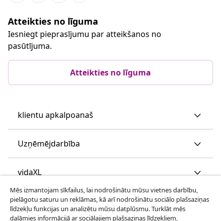
Atteikties no līguma
Iesniegt pieprasījumu par atteikšanos no
pasūtījuma.
Atteikties no līguma
klientu apkalpoanaš
Uzņēmējdarbība
vidaXL
Mēs izmantojam sīkfailus, lai nodrošinātu mūsu vietnes darbību,
pielāgotu saturu un reklāmas, kā arī nodrošinātu sociālo plašsaziņas
Apskatiet vairāk
līdzekļu funkcijas un analizētu mūsu datplūsmu. Turklāt mēs
dalāmies informācijā ar sociālajiem plašsaziņas līdzekļiem,