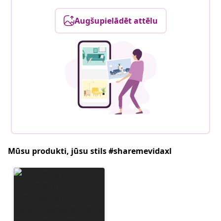
Augšupielādēt attēlu
Mūsu produkti, jūsu stils #sharemevidaxl