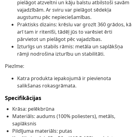
pielāgot atzveltni un kāju balstu atbilstoši savām
vajadzībām. Ar sviru var pielāgot sēdekļa
augstumu pēc nepieciešamības.
Praktisks dizains: krēslu var grozīt 360 grādos, kā
arī tam ir ritenīši, tādēļ jūs to varēsiet ērti
pārvietot un pielāgot pēc vajadzības.
Izturīgs un stabils rāmis: metāla un saplākšņa
rāmji nodrošina izturību un stabilitāti.
Piezīme:
Katra produkta iepakojumā ir pievienota
salikšanas rokasgrāmata.
Specifikācijas
Krāsa: pelēkbrūna
Materiāls: audums (100% poliesters), metāls,
saplāksnis
Pildījuma materiāls: putas