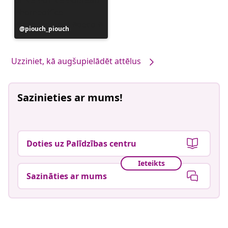
Ierakstu
piouch_piouch
publicējis
Uzziniet, kā augšupielādēt attēlus
Sazinieties ar mums!
Doties uz Palīdzības centru
Ieteikts
Sazināties ar mums