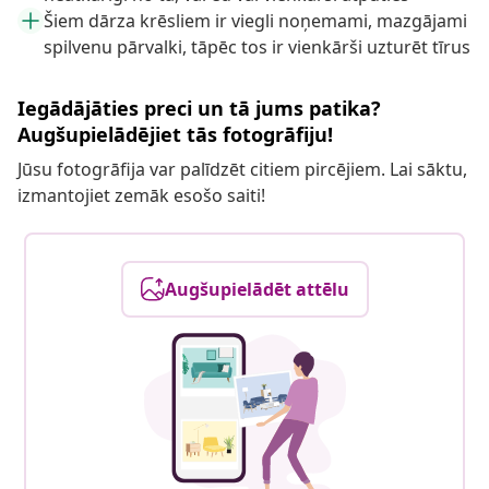
Šiem dārza krēsliem ir viegli noņemami, mazgājami
spilvenu pārvalki, tāpēc tos ir vienkārši uzturēt tīrus
Iegādājāties preci un tā jums patika?
Augšupielādējiet tās fotogrāfiju!
Jūsu fotogrāfija var palīdzēt citiem pircējiem. Lai sāktu,
izmantojiet zemāk esošo saiti!
Augšupielādēt attēlu