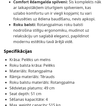
Comfort ēdamgalda spilveni:
Šis komplekts nāk
ar laikapstākļiem izturīgiem spilveniem, kas
uzlabo komfortu un ir viegli kopjami; tu vari
fokusēties uz ēdiena baudīšanu, nevis apkopi.
Roku balsti:
Rotangpalmas roku balsti
nodrošina stilīgu ergonomiku, mudinot uz
relaksāciju un saglabā eleganci, papildinot
modernu estētiku tavā ārējā vidē.
Specifikācijas
Krāsa: Pelēks un melns
Roku balsta krāsa: Pelēks
Materiāls: Rotangpalma
Rāmja materiāls: Tērauds
Roku balstu materiāls: Rotangpalma
Sēdvietas platums: 49 cm
Seat depth: 51 cm
Sēšanas kapacitāte: 4
Max. weight capacity: 515 kg