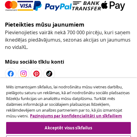
Pieteikties mūsu jaunumiem
Pievienojieties vairāk nekā 700 000 pircēju, kuri saņem
iknedēļas piedāvājumus, sezonas akcijas un jaunumus
no vidaXL.
Mūsu sociālo tīklu konti
Mēs izmantojam sīkfailus, lai nodrošinātu mūsu vietnes darbību,
Atteikties no līguma
pielāgotu saturu un reklāmas, kā arī nodrošinātu sociālo plašsaziņas
Iesniegt pieprasījumu par atteikšanos no
līdzekļu funkcijas un analizētu mūsu datplūsmu. Turklāt mēs
dalāmies informācijā ar sociālajiem plašsaziņas līdzekļiem,
pasūtījuma.
reklāmdevējiem un analīzes partneriem par to, kā jūs izmantojat
mūsu vietni.
Paziņojums par konfidencialitāti un sīkfailiem
Atteikties no līguma
Akceptēt visus sīkfailus