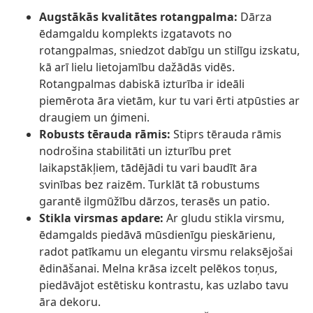
Augstākās kvalitātes rotangpalma:
Dārza
ēdamgaldu komplekts izgatavots no
rotangpalmas, sniedzot dabīgu un stilīgu izskatu,
kā arī lielu lietojamību dažādās vidēs.
Rotangpalmas dabiskā izturība ir ideāli
piemērota āra vietām, kur tu vari ērti atpūsties ar
draugiem un ģimeni.
Robusts tērauda rāmis:
Stiprs tērauda rāmis
nodrošina stabilitāti un izturību pret
laikapstākļiem, tādējādi tu vari baudīt āra
svinības bez raizēm. Turklāt tā robustums
garantē ilgmūžību dārzos, terasēs un patio.
Stikla virsmas apdare:
Ar gludu stikla virsmu,
ēdamgalds piedāvā mūsdienīgu pieskārienu,
radot patīkamu un elegantu virsmu relaksējošai
ēdināšanai. Melna krāsa izcelt pelēkos toņus,
piedāvājot estētisku kontrastu, kas uzlabo tavu
āra dekoru.