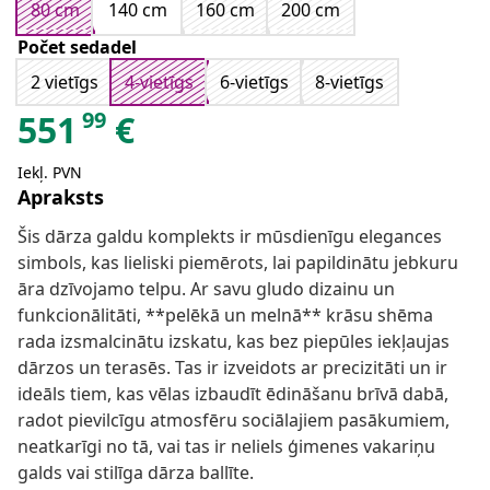
80 cm
140 cm
160 cm
200 cm
Počet sedadel
2 vietīgs
4-vietīgs
6-vietīgs
8-vietīgs
99
551
€
Iekļ. PVN
Apraksts
Šis dārza galdu komplekts ir mūsdienīgu elegances
simbols, kas lieliski piemērots, lai papildinātu jebkuru
āra dzīvojamo telpu. Ar savu gludo dizainu un
funkcionālitāti, **pelēkā un melnā** krāsu shēma
rada izsmalcinātu izskatu, kas bez piepūles iekļaujas
dārzos un terasēs. Tas ir izveidots ar precizitāti un ir
ideāls tiem, kas vēlas izbaudīt ēdināšanu brīvā dabā,
radot pievilcīgu atmosfēru sociālajiem pasākumiem,
neatkarīgi no tā, vai tas ir neliels ģimenes vakariņu
galds vai stilīga dārza ballīte.