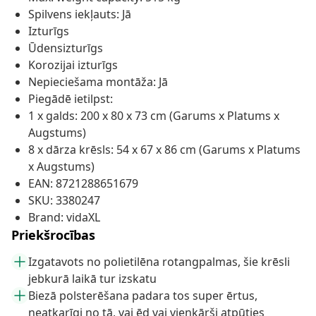
Spilvens iekļauts: Jā
Izturīgs
Ūdensizturīgs
Korozijai izturīgs
Nepieciešama montāža: Jā
Piegādē ietilpst:
1 x galds: 200 x 80 x 73 cm (Garums x Platums x
Augstums)
8 x dārza krēsls: 54 x 67 x 86 cm (Garums x Platums
x Augstums)
EAN: 8721288651679
SKU: 3380247
Brand: vidaXL
Priekšrocības
Izgatavots no polietilēna rotangpalmas, šie krēsli
jebkurā laikā tur izskatu
Biezā polsterēšana padara tos super ērtus,
neatkarīgi no tā, vai ēd vai vienkārši atpūties