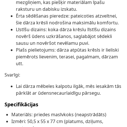
mezgliņiem, kas piešķir materiālam īpašu
raksturu un dabisku izskatu.
Ērta sēdēšanas pieredze: pateicoties atzveltnei,
šie dārza krēsli nodrošina maksimālu komfortu.
Līstīšu dizains: koka dārza krēslu līstīšu dizains
novērš ūdens uzkrāšanos, saglabājot sēdekli
sausu un novēršot nevēlamu puvi.
Plašs pielietojums: dārza atpūtas krēsls ir lieliski
piemērots lievenim, terasei, pagalmam, dārzam
utt.
Svarīgi:
Lai dārza mēbeles kalpotu ilgāk, mēs iesakām tās
pārklāt ar ūdensnecaurlaidīgu pārsegu.
Specifikācijas
Materiāls: priedes masīvkoks (neapstrādāts)
Izmēri: 50,5 x 55 x 77 cm (platums, dziļums,