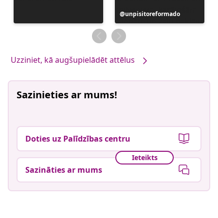
Ierakstu
unpisitoreformado
publicējis
Uzziniet, kā augšupielādēt attēlus
Sazinieties ar mums!
Doties uz Palīdzības centru
Ieteikts
Sazināties ar mums