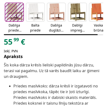
Dabīga
Balta
Dabīga
Dabīgi
Vaska
priedes
priede
duglāzija
impregn
brūna
krāsa
s krāsa
ēts
99
55
€
Iekļ. PVN
Apraksts
Šis koka dārza krēsls lieliski papildinās jūsu dārzu,
terasi vai pagalmu. Uz tā varēs baudīt laiku ar ģimeni
un draugiem.
Priedes masīvkoks: dārza krēsli ir izgatavoti no
priedes masīvkoka, tāpēc tie ir ļoti izturīgi.
Priedes masīvkoks ir dabiski skaists materiāls.
Priedes koksnei ir taisnu līniju tekstūra ar