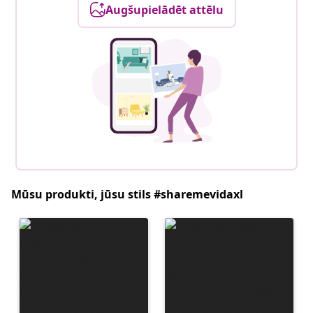
Augšupielādēt attēlu
Mūsu produkti, jūsu stils #sharemevidaxl