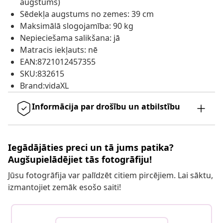
augstums)
Sēdekļa augstums no zemes: 39 cm
Maksimālā slogojamība: 90 kg
Nepieciešama salikšana: jā
Matracis iekļauts: nē
EAN:8721012457355
SKU:832615
Brand:vidaXL
Informācija par drošību un atbilstību
Iegādājāties preci un tā jums patika?
Augšupielādējiet tās fotogrāfiju!
Jūsu fotogrāfija var palīdzēt citiem pircējiem. Lai sāktu,
izmantojiet zemāk esošo saiti!