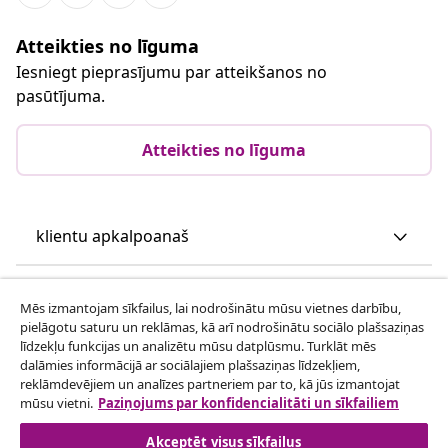
Atteikties no līguma
Iesniegt pieprasījumu par atteikšanos no
pasūtījuma.
Atteikties no līguma
klientu apkalpoanaš
Uzņēmējdarbība
Mēs izmantojam sīkfailus, lai nodrošinātu mūsu vietnes darbību,
pielāgotu saturu un reklāmas, kā arī nodrošinātu sociālo plašsaziņas
līdzekļu funkcijas un analizētu mūsu datplūsmu. Turklāt mēs
vidaXL
dalāmies informācijā ar sociālajiem plašsaziņas līdzekļiem,
reklāmdevējiem un analīzes partneriem par to, kā jūs izmantojat
mūsu vietni.
Paziņojums par konfidencialitāti un sīkfailiem
Apskatiet vairāk
Akceptēt visus sīkfailus