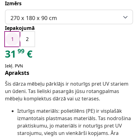
Izmērs
270 x 180 x 90 cm
Iepakojumā
1
2
99
31
€
Iekļ. PVN
Apraksts
Šis dārza mēbeļu pārklājs ir noturīgs pret UV stariem
un ūdeni. Tas lieliski pasargās jūsu rotangpalmas
mēbeļu komplektus dārzā vai uz terases.
Izturīgs materiāls: polietilēns (PE) ir visplašāk
izmantotais plastmasas materiāls. Tas nodrošina
praktiskumu, jo materiāls ir noturīgs pret UV
starojumu, viegls un vienkārši kopjams. Āra