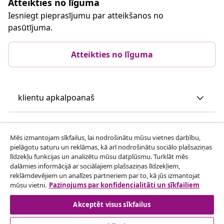
Atteikties no līguma
Iesniegt pieprasījumu par atteikšanos no
pasūtījuma.
Atteikties no līguma
klientu apkalpoanaš
Uzņēmējdarbība
Mēs izmantojam sīkfailus, lai nodrošinātu mūsu vietnes darbību,
pielāgotu saturu un reklāmas, kā arī nodrošinātu sociālo plašsaziņas
vidaXL
līdzekļu funkcijas un analizētu mūsu datplūsmu. Turklāt mēs
dalāmies informācijā ar sociālajiem plašsaziņas līdzekļiem,
reklāmdevējiem un analīzes partneriem par to, kā jūs izmantojat
Apskatiet vairāk
mūsu vietni.
Paziņojums par konfidencialitāti un sīkfailiem
Akceptēt visus sīkfailus