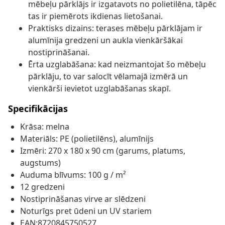
mēbeļu pārklājs ir izgatavots no polietilēna, tāpēc
tas ir piemērots ikdienas lietošanai.
Praktisks dizains: terases mēbeļu pārklājam ir
alumīnija gredzeni un aukla vienkāršākai
nostiprināšanai.
Ērta uzglabāšana: kad neizmantojat šo mēbeļu
pārklāju, to var salocīt vēlamajā izmērā un
vienkārši ievietot uzglabāšanas skapī.
Specifikācijas
Krāsa: melna
Materiāls: PE (polietilēns), alumīnijs
Izmēri: 270 x 180 x 90 cm (garums, platums,
augstums)
Auduma blīvums: 100 g / m²
12 gredzeni
Nostiprināšanas virve ar slēdzeni
Noturīgs pret ūdeni un UV stariem
EAN:8720845750527