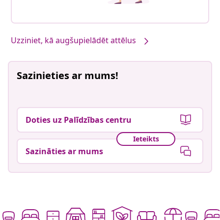
Uzziniet, kā augšupielādēt attēlus
Sazinieties ar mums!
Doties uz Palīdzības centru
Ieteikts
Sazināties ar mums