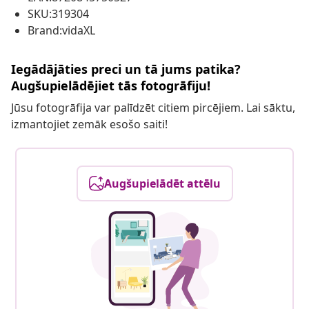
SKU:319304
Brand:vidaXL
Iegādājāties preci un tā jums patika?
Augšupielādējiet tās fotogrāfiju!
Jūsu fotogrāfija var palīdzēt citiem pircējiem. Lai sāktu,
izmantojiet zemāk esošo saiti!
Augšupielādēt attēlu