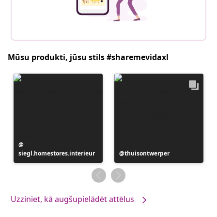
Mūsu produkti, jūsu stils #sharemevidaxl
Ierakstu
siegl.homestores.interieur
publicējis
Ierakstu
thuisontwerper
publicējis
Uzziniet, kā augšupielādēt attēlus