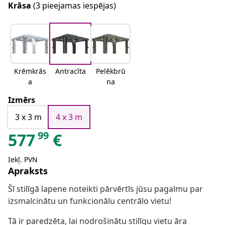
Krāsa
(3 pieejamas iespējas)
Krēmkrās
Antracīta
Pelēkbrū
a
na
Izmērs
3 x 3 m
4 x 3 m
99
577
€
Iekļ. PVN
Apraksts
Šī stilīgā lapene noteikti pārvērtīs jūsu pagalmu par
izsmalcinātu un funkcionālu centrālo vietu!
Tā ir paredzēta, lai nodrošinātu stilīgu vietu āra