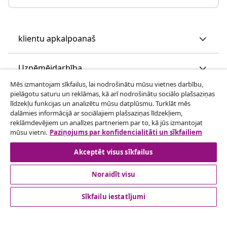
klientu apkalpoanaš
Uzņēmējdarbība
Mēs izmantojam sīkfailus, lai nodrošinātu mūsu vietnes darbību,
pielāgotu saturu un reklāmas, kā arī nodrošinātu sociālo plašsaziņas
vidaXL
līdzekļu funkcijas un analizētu mūsu datplūsmu. Turklāt mēs
dalāmies informācijā ar sociālajiem plašsaziņas līdzekļiem,
reklāmdevējiem un analīzes partneriem par to, kā jūs izmantojat
Apskatiet vairāk
mūsu vietni.
Paziņojums par konfidencialitāti un sīkfailiem
Akceptēt visus sīkfailus
Noraidīt visu
Sīkfailu iestatījumi
© 2008-2026 vidaXL www.vidaxl.lv ir vidaXL Marketplace
Europe B.V. tīmekļa vietne