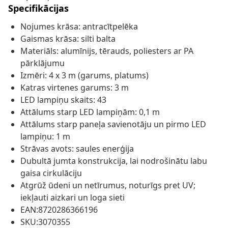
Specifikācijas
Nojumes krāsa: antracītpelēka
Gaismas krāsa: silti balta
Materiāls: alumīnijs, tērauds, poliesters ar PA
pārklājumu
Izmēri: 4 x 3 m (garums, platums)
Katras virtenes garums: 3 m
LED lampiņu skaits: 43
Attālums starp LED lampiņām: 0,1 m
Attālums starp paneļa savienotāju un pirmo LED
lampiņu: 1 m
Strāvas avots: saules enerģija
Dubultā jumta konstrukcija, lai nodrošinātu labu
gaisa cirkulāciju
Atgrūž ūdeni un netīrumus, noturīgs pret UV;
iekļauti aizkari un loga sieti
EAN:8720286366196
SKU:3070355