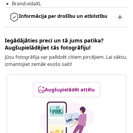
Brand:vidaXL
Informācija par drošību un atbilstību
Iegādājāties preci un tā jums patika?
Augšupielādējiet tās fotogrāfiju!
Jūsu fotogrāfija var palīdzēt citiem pircējiem. Lai sāktu,
izmantojiet zemāk esošo saiti!
Augšupielādēt attēlu