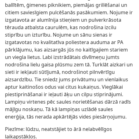
ballītēm, ģimenes piknikiem, piemājas grillēšanai un
citiem saviesīgiem pulcēšanās pasākumiem. Nojume ir
izgatavota ar alumīnija stieņiem un pulverkrāsota
tērauda atbalsta caurulēm, kas nodrošina izcilu
stiprību un izturību. Nojume un sānu sienas ir
izgatavotas no kvalitatīva poliestera auduma ar PA
pārklājumu, kas aizsargās jūs no kaitīgajiem stariem
un viegla lietus. Labi izstrādātais divlīmeņu jumts
nodrošina lielu gaisa plūsmu zem tā. Turklāt aizkari un
sieti ir iekļauti sūtījumā, nodrošinot pilnvērtīgu
aizsardzību. Tie sniedz jums privātumu un vienlaikus
aptur kaitinošos odus vai citus kukaiņus. Vieglākai
piestiprināšanai ir ieļauti āķu un cilpu stiprinājumi.
Lampiņu virtenes pēc saules norietēšanas dārzā radīs
mājīgu noskaņu. Tā kā lampiņas uzlādē saules
enerģija, tās nerada apkārtējās vides piesārņojumu.
Piezīme: lūdzu, neatstājiet to ārā nelabvēlīgos
laikapstākļos.