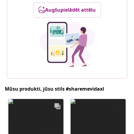
Augšupielādēt attēlu
Mūsu produkti, jūsu stils #sharemevidaxl