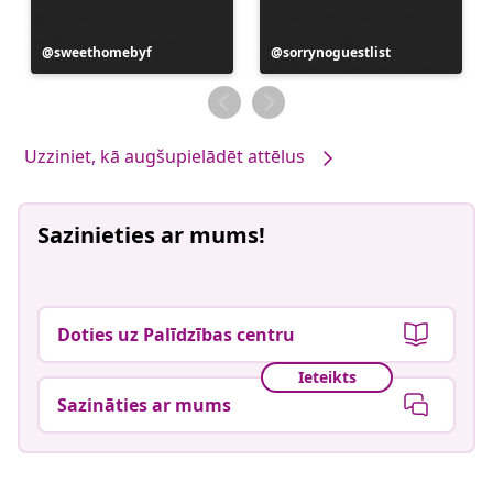
Ierakstu
sweethomebyf
Ierakstu
sorrynoguestlist
publicējis
publicējis
Uzziniet, kā augšupielādēt attēlus
Sazinieties ar mums!
Doties uz Palīdzības centru
Ieteikts
Sazināties ar mums