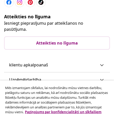
Atteikties no līguma
Iesniegt pieprasījumu par atteikšanos no
pasūtījuma.
Atteikties no līguma
klientu apkalpoanaš
Uzņēmējdarbība
Mēs izmantojam sīkfailus, lai nodrošinātu mūsu vietnes darbību,
pielāgotu saturu un reklāmas, kā arī nodrošinātu sociālo plašsaziņas
vidaXL
līdzekļu funkcijas un analizētu mūsu datplūsmu. Turklāt mēs
dalāmies informācijā ar sociālajiem plašsaziņas līdzekļiem,
reklāmdevējiem un analīzes partneriem par to, kā jūs izmantojat
Apskatiet vairāk
mūsu vietni.
Paziņojums par konfidencialitāti un sīkfailiem