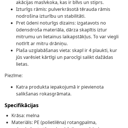
akācijas masīvkoka, kas ir blīvs un stiprs.
Izturīgs rāmis: pulverkrāsotā tērauda rāmis
nodrošina izturību un stabilitāti.
Pret ūdeni noturīgs dizains: izgatavots no
ūdensdroša materiāla, dārza skapītis iztur
mitrumu un lietainus laikapstākļus. To var viegli
notīrīt ar mitru drāniņu.
Plaša uzglabāšanas vieta: skapī ir 4 plaukti, kur
jūs varēsiet kārtīgi un parocīgi salikt dažādas
lietas.
Piezīme:
Katra produkta iepakojumā ir pievienota
salikšanas rokasgrāmata.
Specifikācijas
Krāsa: melna
Materiāls: PE (polietilēna) rotangpalma,