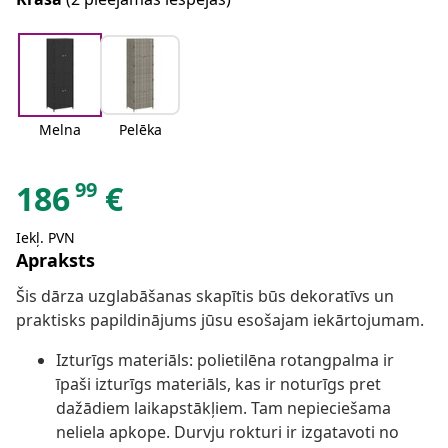
Melna
Pelēka
99
186
€
Iekļ. PVN
Apraksts
Šis dārza uzglabāšanas skapītis būs dekoratīvs un
praktisks papildinājums jūsu esošajam iekārtojumam.
Izturīgs materiāls: polietilēna rotangpalma ir
īpaši izturīgs materiāls, kas ir noturīgs pret
dažādiem laikapstākļiem. Tam nepieciešama
neliela apkope. Durvju rokturi ir izgatavoti no