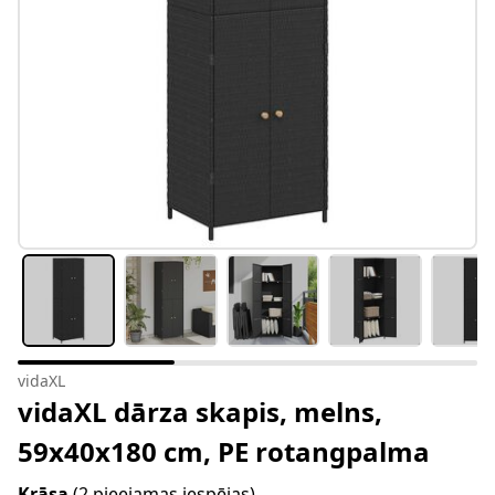
vidaXL
vidaXL dārza skapis, melns,
59x40x180 cm, PE rotangpalma
Krāsa
(2 pieejamas iespējas)