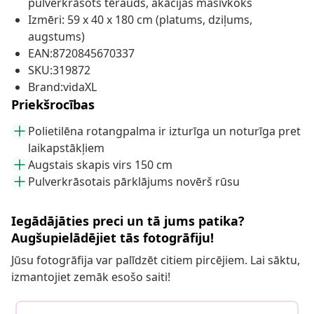
pulverkrāsots tērauds, akācijas masīvkoks
Izmēri: 59 x 40 x 180 cm (platums, dziļums,
augstums)
EAN:8720845670337
SKU:319872
Brand:vidaXL
Priekšrocības
Polietilēna rotangpalma ir izturīga un noturīga pret
laikapstākļiem
Augstais skapis virs 150 cm
Pulverkrāsotais pārklājums novērš rūsu
Iegādājāties preci un tā jums patika?
Augšupielādējiet tās fotogrāfiju!
Jūsu fotogrāfija var palīdzēt citiem pircējiem. Lai sāktu,
izmantojiet zemāk esošo saiti!