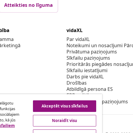
Atteikties no līguma
bība
vidaXL
gramma
Par vidaXL
ārketingā
Noteikumi un nosacījumi Pārd
Privātuma paziņojums
Sīkfailu paziņojums
Prioritārās piegādes nosacīj
Sīkfailu iestatījumi
Darbs pie vidaXL
Drošības
Atbildīgā persona ES
EPR politiku
Piekļūstamības paziņojums
ielāgotu
Akceptēt visus sīkfailus
funkcijas
sociālajiem
o, kā jūs
Noraidīt visu
kfailiem