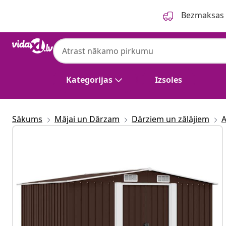
Iepriekšējais
Nākamais
Bezmaksas p
Kategorijas
Izsoles
Sākums
Mājai un Dārzam
Dārziem un zālājiem
A