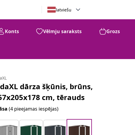
latviešu
Konts
Vēlmju saraksts
Grozs
daXL
idaXL dārza šķūnis, brūns,
57x205x178 cm, tērauds
āsa
(4 pieejamas iespējas)