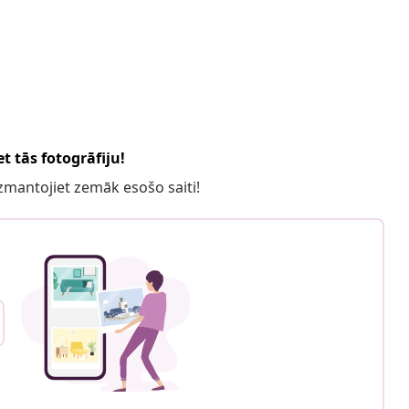
t tās fotogrāfiju!
 izmantojiet zemāk esošo saiti!