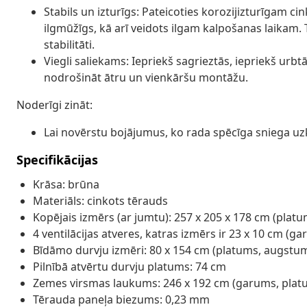
Stabils un izturīgs: Pateicoties korozijizturīgam c
ilgmūžīgs, kā arī veidots ilgam kalpošanas laikam.
stabilitāti.
Viegli saliekams: Iepriekš sagrieztās, iepriekš urb
nodrošināt ātru un vienkāršu montāžu.
Noderīgi zināt:
Lai novērstu bojājumus, ko rada spēcīga sniega uzk
Specifikācijas
Krāsa: brūna
Materiāls: cinkots tērauds
Kopējais izmērs (ar jumtu): 257 x 205 x 178 cm (plat
4 ventilācijas atveres, katras izmērs ir 23 x 10 cm (g
Bīdāmo durvju izmēri: 80 x 154 cm (platums, augstu
Pilnībā atvērtu durvju platums: 74 cm
Zemes virsmas laukums: 246 x 192 cm (garums, plat
Tērauda paneļa biezums: 0,23 mm