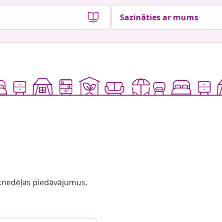
Sazināties ar mums
 iknedēļas piedāvājumus,