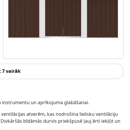
 7 vairāk
du instrumentu un aprīkojuma glabāšanai.
r ventilācijas atverēm, kas nodrošina lielisku ventilāciju
vkāršās bīdāmās durvis priekšpusē ļauj ērti iekļūt un