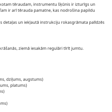
inkotam tēraudam, instrumentu šķūnis ir izturīgs un
 Tam ir arī tērauda pamatne, kas nodrošina papildu
tās detaļas un iekļautā instrukciju rokasgrāmata palīdzēs
rāšanās, ziemā iesakām regulāri tīrīt jumtu.
ums, dziļums, augstums)
arums, platums)
ms)
ums)