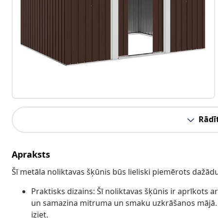
Rādīt
Apraksts
Šī metāla noliktavas šķūnis būs lieliski piemērots dažā
Praktisks dizains: Šī noliktavas šķūnis ir aprīkots a
un samazina mitruma un smaku uzkrāšanos mājā. Di
iziet.