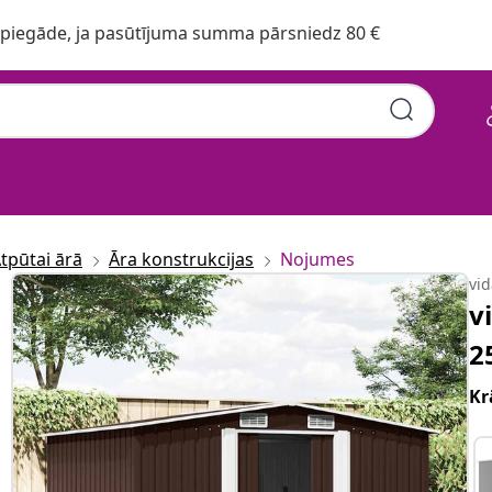
iegāde, ja pasūtījuma summa pārsniedz 80 €
tpūtai ārā
Āra konstrukcijas
Nojumes
vi
v
2
Kr