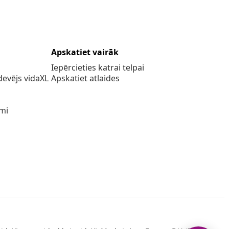
Apskatiet vairāk
Iepērcieties katrai telpai
evējs vidaXL
Apskatiet atlaides
umi