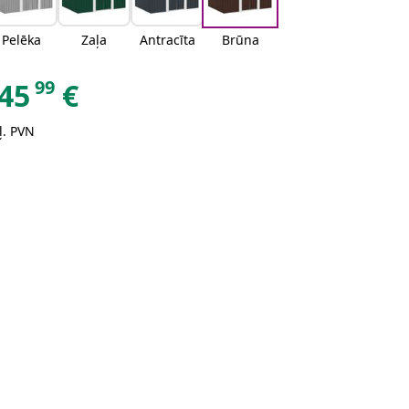
Pelēka
Zaļa
Antracīta
Brūna
99
45
€
ļ. PVN