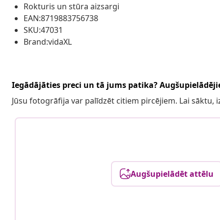
Rokturis un stūra aizsargi
EAN:8719883756738
SKU:47031
Brand:vidaXL
Iegādājāties preci un tā jums patika? Augšupielādējie
Jūsu fotogrāfija var palīdzēt citiem pircējiem. Lai sāktu,
Augšupielādēt attēlu