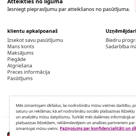
Atteikties no līguma
Iesniegt pieprasījumu par atteikšanos no pasūtījuma.
klientu apkalpoanaš
Uzņēmējdar
Izsekot savu pasūtījumu
Biedru pro
Mans konts
Sadarbība m
Maksājums
Piegāde
Atgriešana
Preces informācija
Pasūtījums
Mēs izmantojam sīkfailus, lai nodrošinātu mūsu vietnes darbību, p
saturu un reklāmas, kā arī nodrošinātu sociālo plašsaziņas līdzekļu 
un analizētu mūsu datplūsmu. Turklāt mēs dalāmies informācijā ar 
plašsaziņas līdzekļiem, reklāmdevējiem un analīzes partneriem par t
izmantojat mūsu vietni.
Paziņojums par konfidencialitāti un sī