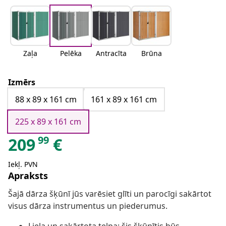
Zaļa
Pelēka
Antracīta
Brūna
Izmērs
88 x 89 x 161 cm
161 x 89 x 161 cm
225 x 89 x 161 cm
99
209
€
Iekļ. PVN
Apraksts
Šajā dārza šķūnī jūs varēsiet glīti un parocīgi sakārtot
visus dārza instrumentus un piederumus.