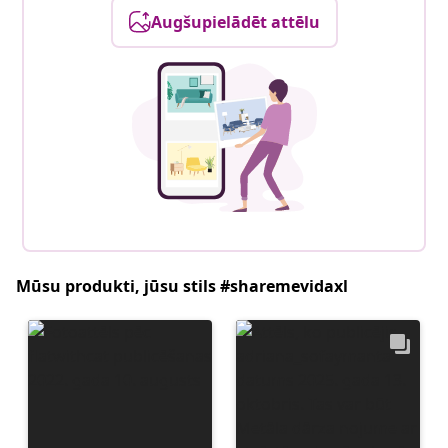
Augšupielādēt attēlu
Mūsu produkti, jūsu stils #sharemevidaxl