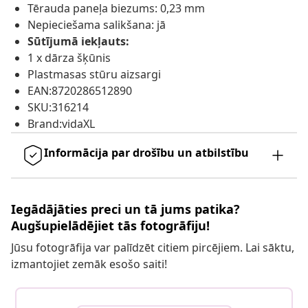
Tērauda paneļa biezums: 0,23 mm
Nepieciešama salikšana: jā
Sūtījumā iekļauts:
1 x dārza šķūnis
Plastmasas stūru aizsargi
EAN:8720286512890
SKU:316214
Brand:vidaXL
Informācija par drošību un atbilstību
Iegādājāties preci un tā jums patika?
Augšupielādējiet tās fotogrāfiju!
Jūsu fotogrāfija var palīdzēt citiem pircējiem. Lai sāktu,
izmantojiet zemāk esošo saiti!