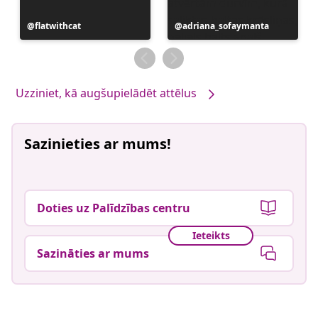
Ierakstu
flatwithcat
Ierakstu
adriana_sofaymanta
publicējis
publicējis
Uzziniet, kā augšupielādēt attēlus
Sazinieties ar mums!
Doties uz Palīdzības centru
Ieteikts
Sazināties ar mums