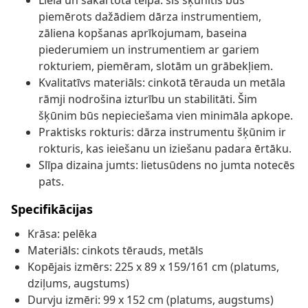
Liela un sakārtota telpa: šis šķūnītis būs
piemērots dažādiem dārza instrumentiem,
zāliena kopšanas aprīkojumam, baseina
piederumiem un instrumentiem ar gariem
rokturiem, piemēram, slotām un grābekļiem.
Kvalitatīvs materiāls: cinkotā tērauda un metāla
rāmji nodrošina izturību un stabilitāti. Šim
šķūnim būs nepieciešama vien minimāla apkope.
Praktisks rokturis: dārza instrumentu šķūnim ir
rokturis, kas ieiešanu un iziešanu padara ērtāku.
Slīpa dizaina jumts: lietusūdens no jumta notecēs
pats.
Specifikācijas
Krāsa: pelēka
Materiāls: cinkots tērauds, metāls
Kopējais izmērs: 225 x 89 x 159/161 cm (platums,
dziļums, augstums)
Durvju izmēri: 99 x 152 cm (platums, augstums)