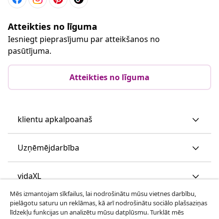
Atteikties no līguma
Iesniegt pieprasījumu par atteikšanos no
pasūtījuma.
Atteikties no līguma
klientu apkalpoanaš
Uzņēmējdarbība
vidaXL
Mēs izmantojam sīkfailus, lai nodrošinātu mūsu vietnes darbību,
pielāgotu saturu un reklāmas, kā arī nodrošinātu sociālo plašsaziņas
Apskatiet vairāk
līdzekļu funkcijas un analizētu mūsu datplūsmu. Turklāt mēs