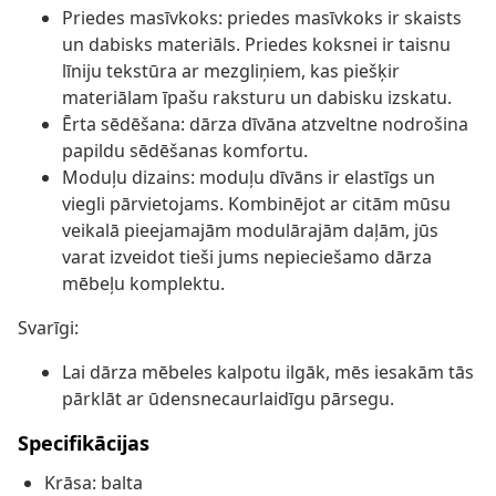
Priedes masīvkoks: priedes masīvkoks ir skaists
un dabisks materiāls. Priedes koksnei ir taisnu
līniju tekstūra ar mezgliņiem, kas piešķir
materiālam īpašu raksturu un dabisku izskatu.
Ērta sēdēšana: dārza dīvāna atzveltne nodrošina
papildu sēdēšanas komfortu.
Moduļu dizains: moduļu dīvāns ir elastīgs un
viegli pārvietojams. Kombinējot ar citām mūsu
veikalā pieejamajām modulārajām daļām, jūs
varat izveidot tieši jums nepieciešamo dārza
mēbeļu komplektu.
Svarīgi:
Lai dārza mēbeles kalpotu ilgāk, mēs iesakām tās
pārklāt ar ūdensnecaurlaidīgu pārsegu.
Specifikācijas
Krāsa: balta