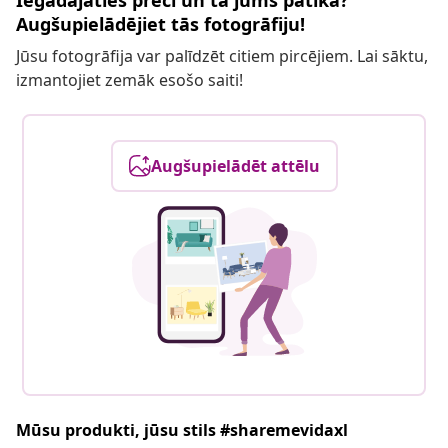
Iegādājāties preci un tā jums patika?
Augšupielādējiet tās fotogrāfiju!
Jūsu fotogrāfija var palīdzēt citiem pircējiem. Lai sāktu,
izmantojiet zemāk esošo saiti!
Augšupielādēt attēlu
Mūsu produkti, jūsu stils #sharemevidaxl