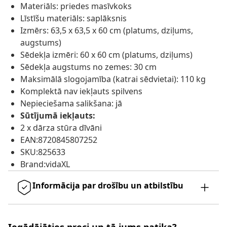
Materiāls: priedes masīvkoks
Līstīšu materiāls: saplāksnis
Izmērs: 63,5 x 63,5 x 60 cm (platums, dziļums,
augstums)
Sēdekļa izmēri: 60 x 60 cm (platums, dziļums)
Sēdekļa augstums no zemes: 30 cm
Maksimālā slogojamība (katrai sēdvietai): 110 kg
Komplektā nav iekļauts spilvens
Nepieciešama salikšana: jā
Sūtījumā iekļauts:
2 x dārza stūra dīvāni
EAN:8720845807252
SKU:825633
Brand:vidaXL
Informācija par drošību un atbilstību