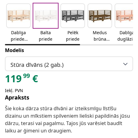
Dabīga
Balta
Pelēk
Medus
Dabīga
priedes
priede
priede
brūna
duglāzija
krāsa
priede
s krāsa
Modelis
Stūra dīvāns (2 gab.)
99
119
€
Iekļ. PVN
Apraksts
Šie koka dārza stūra dīvāni ar izteiksmīgu līstīšu
dizainu un mīkstiem spilveniem lieliski papildinās jūsu
dārzu, terasi vai pagalmu. Tajos jūs varēsiet baudīt
laiku ar ģimeni un draugiem.