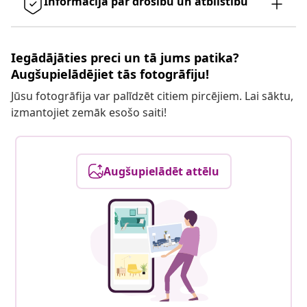
Informācija par drošību un atbilstību
Iegādājāties preci un tā jums patika?
Augšupielādējiet tās fotogrāfiju!
Jūsu fotogrāfija var palīdzēt citiem pircējiem. Lai sāktu,
izmantojiet zemāk esošo saiti!
Augšupielādēt attēlu