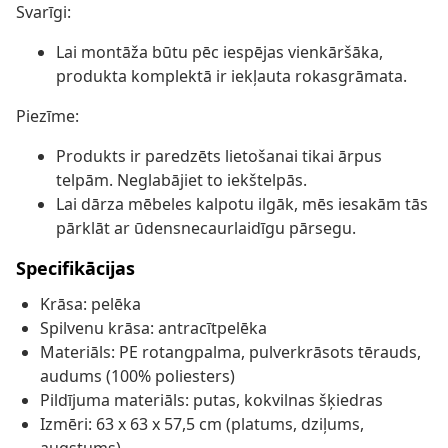
Svarīgi:
Lai montāža būtu pēc iespējas vienkāršāka,
produkta komplektā ir iekļauta rokasgrāmata.
Piezīme:
Produkts ir paredzēts lietošanai tikai ārpus
telpām. Neglabājiet to iekštelpās.
Lai dārza mēbeles kalpotu ilgāk, mēs iesakām tās
pārklāt ar ūdensnecaurlaidīgu pārsegu.
Specifikācijas
Krāsa: pelēka
Spilvenu krāsa: antracītpelēka
Materiāls: PE rotangpalma, pulverkrāsots tērauds,
audums (100% poliesters)
Pildījuma materiāls: putas, kokvilnas šķiedras
Izmēri: 63 x 63 x 57,5 cm (platums, dziļums,