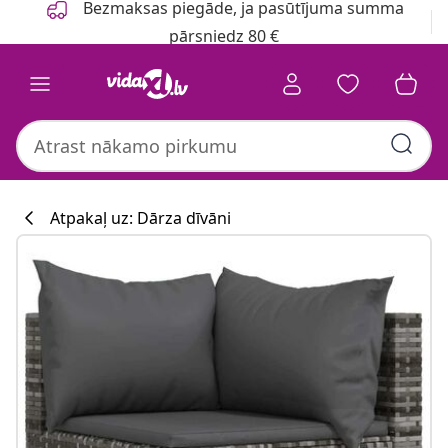
Bezmaksas piegāde, ja pasūtījuma summa
pārsniedz 80 €
Atpakaļ uz: Dārza dīvāni