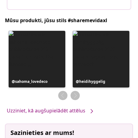
Mūsu produkti, jūsu stils #sharemevidaxl
Ierakstu
sahoma_lovedeco
Ierakstu
heidihyggelig
publicējis
publicējis
Uzziniet, kā augšupielādēt attēlus
Sazinieties ar mums!