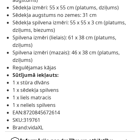
augstums)
Sēdekļa izmēri: 55 x 55 cm (platums, dziļums)
Sēdekļa augstums no zemes: 31 cm
Sēdekļa spilvena izmēri: 55 x 55 x 3 cm (platums,
dziļums, biezums)
Spilvena izmēri (lielais): 61 x 38 cm (platums,
dziļums)
Spilvena izmēri (mazais): 46 x 38 cm (platums,
dziļums)
Regulējamas kājas
Sūtījumā iekļauts:
1 x stūra dīvāns
1 x sēdekļa spilvens
1 x liels matracis
1 x neliels spilvens
EAN:8720845672614
SKU:319761
Brand:vidaXL