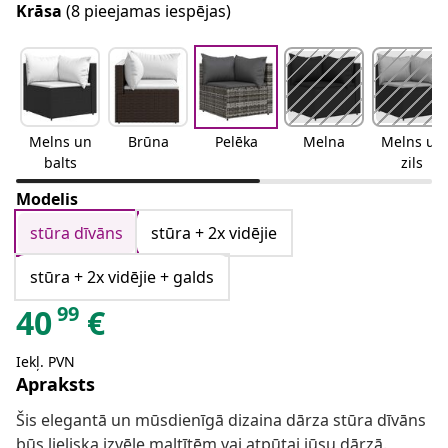
Krāsa
(8 pieejamas iespējas)
Melns un
Brūna
Pelēka
Melna
Melns un
balts
zils
Modelis
stūra dīvāns
stūra + 2x vidējie
stūra + 2x vidējie + galds
99
40
€
Iekļ. PVN
Apraksts
Šis elegantā un mūsdienīgā dizaina dārza stūra dīvāns
būs lieliska izvēle maltītēm vai atpūtai jūsu dārzā.