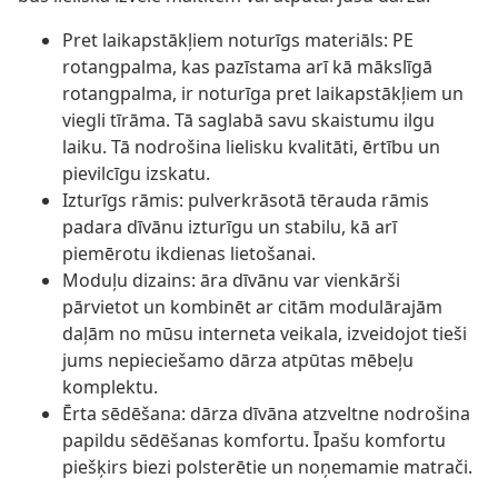
Pret laikapstākļiem noturīgs materiāls: PE
rotangpalma, kas pazīstama arī kā mākslīgā
rotangpalma, ir noturīga pret laikapstākļiem un
viegli tīrāma. Tā saglabā savu skaistumu ilgu
laiku. Tā nodrošina lielisku kvalitāti, ērtību un
pievilcīgu izskatu.
Izturīgs rāmis: pulverkrāsotā tērauda rāmis
padara dīvānu izturīgu un stabilu, kā arī
piemērotu ikdienas lietošanai.
Moduļu dizains: āra dīvānu var vienkārši
pārvietot un kombinēt ar citām modulārajām
daļām no mūsu interneta veikala, izveidojot tieši
jums nepieciešamo dārza atpūtas mēbeļu
komplektu.
Ērta sēdēšana: dārza dīvāna atzveltne nodrošina
papildu sēdēšanas komfortu. Īpašu komfortu
piešķirs biezi polsterētie un noņemamie matrači.